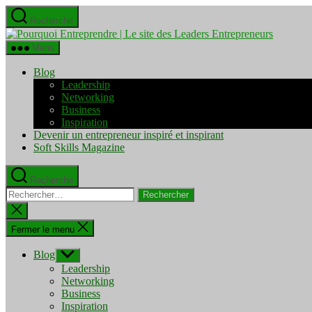
Aller
Recherche
au
Pourquo
contenu
Entrepre
Menu
|
Le
Blog
site
Leadership
des
Networking
Leaders
Business
Entrepre
Inspiration
Devenir un entrepreneur inspiré et inspirant
Soft Skills Magazine
Recherche
Rechercher :
Fermer
la
recherche
Fermer le menu
Blog
Afficher
le
Leadership
sous-
Networking
menu
Business
Inspiration