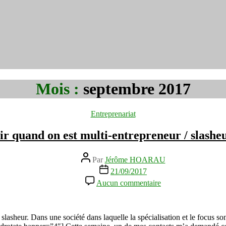
Mois :
septembre 2017
Catégories
Entreprenariat
r quand on est multi-entrepreneur / slash
Auteur
Par
Jérôme HOARAU
de
Date
21/09/2017
l’article
de
sur
Aucun commentaire
l’article
Comment
réussir
quand
on
asheur. Dans une société dans laquelle la spécialisation et le focus son
est