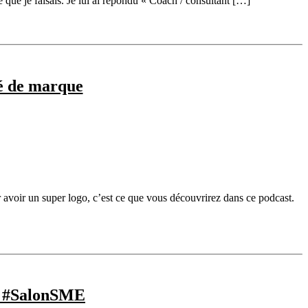
que je faisais. Je lui ai répondu « Coach / consultant […]
té de marque
ur avoir un super logo, c’est ce que vous découvrirez dans ce podcast.
le #SalonSME