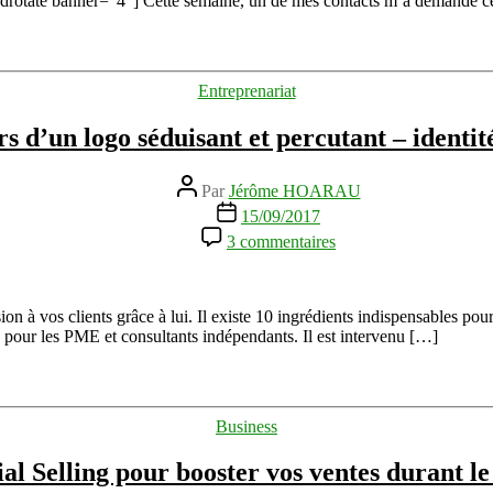
adrotate banner=”4″] Cette semaine, un de mes contacts m’a demandé ce 
multi-
entrepreneur
/
slasheur
Catégories
Entreprenariat
?
#SalonSME
ers d’un logo séduisant et percutant – identi
Auteur
Par
Jérôme HOARAU
de
Date
15/09/2017
l’article
de
sur
3 commentaires
l’article
Les
10
piliers
d’un
on à vos clients grâce à lui. Il existe 10 ingrédients indispensables po
logo
 pour les PME et consultants indépendants. Il est intervenu […]
séduisant
et
percutant
–
Catégories
Business
identité
de
ial Selling pour booster vos ventes durant 
marque