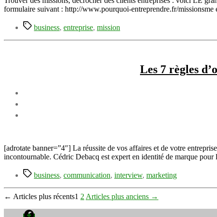
Trouver des missions, décrocher des clients entreprises : voici LE gra
formulaire suivant : http://www.pourquoi-entreprendre.fr/missionsme 
Étiquettes
business
,
entreprise
,
mission
Les 7 règles d’
[adrotate banner=”4″] La réussite de vos affaires et de votre entrepris
incontournable. Cédric Debacq est expert en identité de marque pour 
Étiquettes
business
,
communication
,
interview
,
marketing
Pagination
←
Articles
plus récents
1
2
Articles
plus anciens
→
des
Facebook