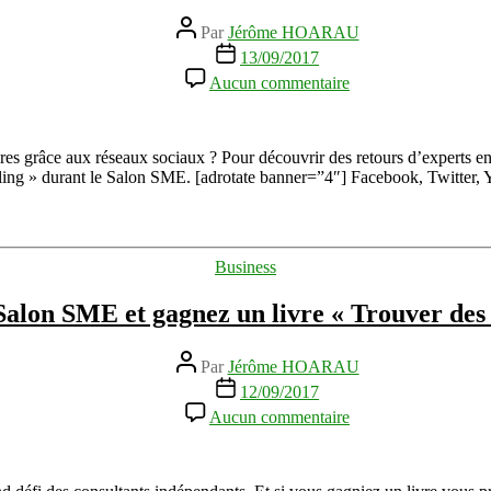
Auteur
Par
Jérôme HOARAU
de
Date
13/09/2017
l’article
de
sur
Aucun commentaire
l’article
Parlons
Social
Selling
pour
res grâce aux réseaux sociaux ? Pour découvrir des retours d’experts en
booster
lling » durant le Salon SME. [adrotate banner=”4″] Facebook, Twitter,
vos
ventes
durant
le
Catégories
Business
#SalonSME
Salon SME et gagnez un livre « Trouver des 
Auteur
Par
Jérôme HOARAU
de
Date
12/09/2017
l’article
de
sur
Aucun commentaire
l’article
Venez
au
Salon
SME