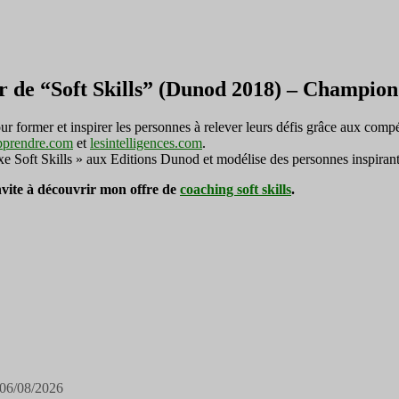
votre
entreprise
r de “Soft Skills” (Dunod 2018) – Champi
ormer et inspirer les personnes à relever leurs défis grâce aux compé
pprendre.com
et
lesintelligences.com
.
exe Soft Skills » aux Editions Dunod et modélise des personnes inspirant
invite à découvrir mon offre de
coaching soft skills
.
06/08/2026