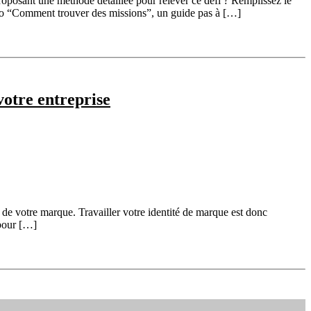
proposant une méthode détaillée pour relever ce défi ? Remplissez le
rdo “Comment trouver des missions”, un guide pas à […]
votre entreprise
s de votre marque. Travailler votre identité de marque est donc
 pour […]