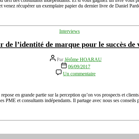
nd défi des consultants indépendants. Et si vous gagniez un livre vous 
et
et venez récupérer un exemplaire papier du dernier livre de Daniel Pa
gagnez
un
livre
«
Catégories
Interviews
Trouver
des
or de l’identité de marque pour le succès de 
missions
»
Auteur
Par
Jérôme HOARAU
de
Date
06/09/2017
l’article
de
sur
Un commentaire
l’article
Les
7
règles
d’or
e repose en grande partie sur la perception qu’on vos prospects et client
de
les PME et consultants indépendants. Il partage avec nous ses conseils
l’identité
de
marque
pour
le
succès
de