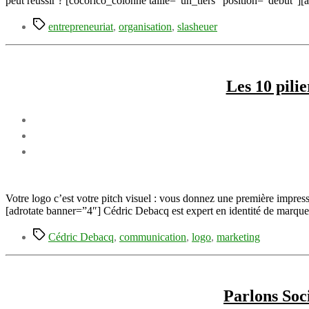
peut réussir ? [cocorico_colonne taille=”un_tiers” position=”debut”][
Étiquettes
entrepreneuriat
,
organisation
,
slasheuer
Les 10 pili
Votre logo c’est votre pitch visuel : vous donnez une première impressi
[adrotate banner=”4″] Cédric Debacq est expert en identité de marque
Étiquettes
Cédric Debacq
,
communication
,
logo
,
marketing
Parlons Soc