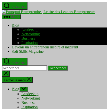
Aller
Recherche
au
Pourquo
contenu
Entrepre
Menu
|
Le
Blog
site
Leadership
des
Networking
Leaders
Business
Entrepre
Inspiration
Devenir un entrepreneur inspiré et inspirant
Soft Skills Magazine
Recherche
Rechercher :
Fermer
la
recherche
Fermer le menu
Blog
Afficher
le
Leadership
sous-
Networking
menu
Business
Inspiration