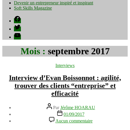
Devenir un entrepreneur inspiré et inspirant
Soft Skills Magazine
Facebook
Twitter
YouTube
Mois :
septembre 2017
Catégories
Interviews
Interview d’Evan Boissonnot : agilité,
trouver des clients “entreprise” et
efficacité
Auteur
Par
Jérôme HOARAU
de
Date
01/09/2017
l’article
de
sur
Aucun commentaire
l’article
Interview
d’Evan