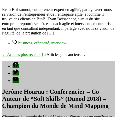
Boissonnot
:
Evan Boissonnot, entrepreneur expert en agilité, partage avec nous
agilité,
sa vision de l’entrepreneur et de l’entreprise agile, et comme il
trouver
trouve des clients en BtoB. Evan Boissonnot, auteur du site
des
entreprendrepourdevrai.fr, est coach agile et intervient en entreprise
clients
en tant que consultant indépendant. Il partage avec nous sa vision de
“entreprise”
l’agilité, de la prestation de […]
et
Étiquettes
efficacité
business
,
efficacité
,
interview
Pagination
←
Articles
plus récents
1
2
Articles
plus anciens
→
des
Facebook
publications
Twitter
YouTube
Jérôme Hoarau : Conférencier – Co
Auteur de “Soft Skills” (Dunod 2018) –
Champion du Monde de Mind Mapping
Champion du monde de Mind Mapping, j’interviens en conférence