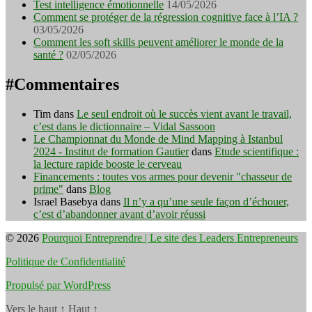
Test intelligence émotionnelle
14/05/2026
Comment se protéger de la régression cognitive face à l’IA ?
03/05/2026
Comment les soft skills peuvent améliorer le monde de la
santé ?
02/05/2026
#Commentaires
Tim
dans
Le seul endroit où le succès vient avant le travail,
c’est dans le dictionnaire – Vidal Sassoon
Le Championnat du Monde de Mind Mapping à Istanbul
2024 - Institut de formation Gautier
dans
Etude scientifique :
la lecture rapide booste le cerveau
Financements : toutes vos armes pour devenir "chasseur de
prime"
dans
Blog
Israel Basebya
dans
Il n’y a qu’une seule façon d’échouer,
c’est d’abandonner avant d’avoir réussi
© 2026
Pourquoi Entreprendre | Le site des Leaders Entrepreneurs
Politique de Confidentialité
Propulsé par WordPress
Vers le haut
↑
Haut
↑