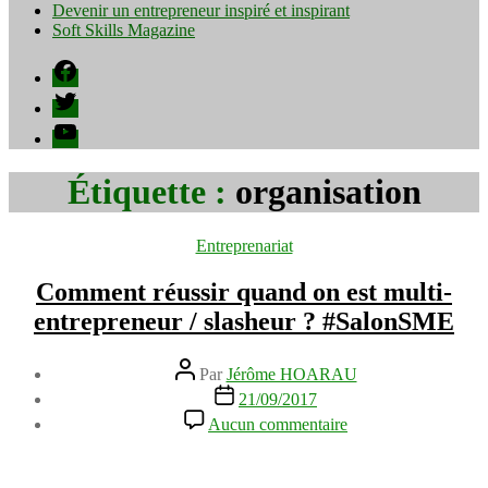
Devenir un entrepreneur inspiré et inspirant
Soft Skills Magazine
Facebook
Twitter
YouTube
Étiquette :
organisation
Catégories
Entreprenariat
Comment réussir quand on est multi-
entrepreneur / slasheur ? #SalonSME
Auteur
Par
Jérôme HOARAU
de
Date
21/09/2017
l’article
de
sur
Aucun commentaire
l’article
Comment
réussir
quand