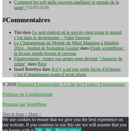
Comment les soft skills peuvent améliorer le monde de la
santé ?
02/05/2026
#Commentaires
Tim
dans
Le seul endroit où le succès vient avant le travail,
c’est dans le dictionnaire – Vidal Sassoon
Le Championnat du Monde de Mind Mapping à Istanbul
2024 - Institut de formation Gautier
dans
Etude scientifique :
la lecture rapide booste le cerveau
Financements : toutes vos armes pour devenir "chasseur de
prime"
dans
Blog
Israel Basebya
dans
Il n’y a qu’une seule façon d’échouer,
c’est d’abandonner avant d’avoir réussi
© 2026
Pourquoi Entreprendre | Le site des Leaders Entrepreneurs
Politique de Confidentialité
Propulsé par WordPress
Vers le haut
↑
Haut
↑
We use cookies to ensure that we give you the best experience on
our website. If you continue to use this site we will assume that you
are happy with it.
Ok
No
Privacy policy