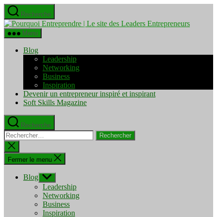
Aller
Recherche
au
Pourquo
contenu
Entrepre
Menu
|
Le
Blog
site
Leadership
des
Networking
Leaders
Business
Entrepre
Inspiration
Devenir un entrepreneur inspiré et inspirant
Soft Skills Magazine
Recherche
Rechercher :
Fermer
la
recherche
Fermer le menu
Blog
Afficher
le
Leadership
sous-
Networking
menu
Business
Inspiration