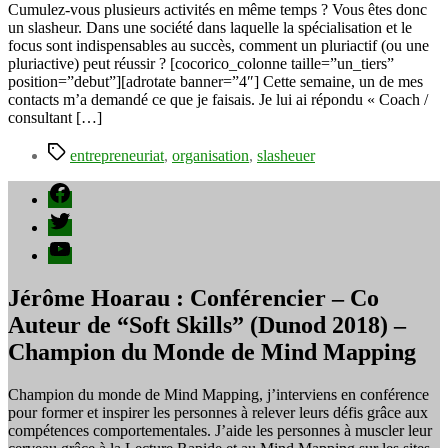
on
Cumulez-vous plusieurs activités en même temps ? Vous êtes donc
est
un slasheur. Dans une société dans laquelle la spécialisation et le
multi-
focus sont indispensables au succès, comment un pluriactif (ou une
entrepreneur
pluriactive) peut réussir ? [cocorico_colonne taille=”un_tiers”
/
position=”debut”][adrotate banner=”4″] Cette semaine, un de mes
slasheur
contacts m’a demandé ce que je faisais. Je lui ai répondu « Coach /
?
consultant […]
#SalonSME
Étiquettes
entrepreneuriat
,
organisation
,
slasheuer
Facebook
Twitter
YouTube
Jérôme Hoarau : Conférencier – Co
Auteur de “Soft Skills” (Dunod 2018) –
Champion du Monde de Mind Mapping
Champion du monde de Mind Mapping, j’interviens en conférence
pour former et inspirer les personnes à relever leurs défis grâce aux
compétences comportementales. J’aide les personnes à muscler leur