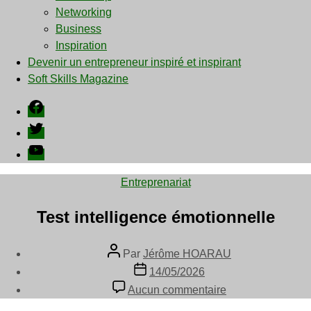
menu
Networking
Business
Inspiration
Devenir un entrepreneur inspiré et inspirant
Soft Skills Magazine
Facebook
Twitter
YouTube
Catégories
Entreprenariat
Test intelligence émotionnelle
Auteur
Par
Jérôme HOARAU
de
Date
14/05/2026
l’article
de
sur
Aucun commentaire
l’article
Test