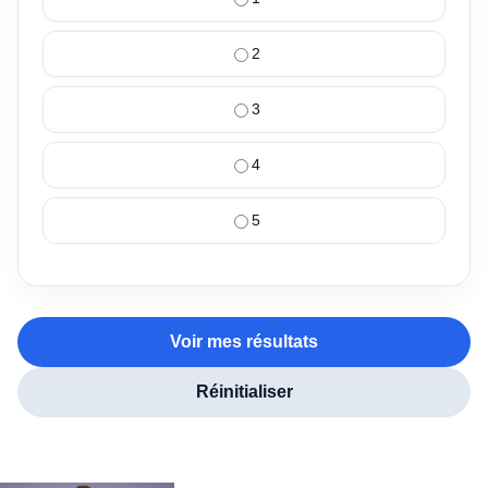
2
3
4
5
Voir mes résultats
Réinitialiser