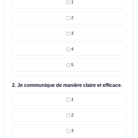
1
2
3
4
5
2. Je communique de manière claire et efficace.
1
2
3