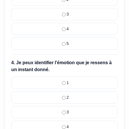
3
4
5
4. Je peux identifier l'émotion que je ressens à
un instant donné.
1
2
3
4