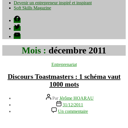
Devenir un entrepreneur inspiré et inspirant
Soft Skills Magazine
Facebook
Twitter
YouTube
Mois :
décembre 2011
Catégories
Entreprenariat
Discours Toastmasters : 1 schéma vaut
1000 mots
Auteur
Par
Jérôme HOARAU
de
Date
31/12/2011
l’article
de
sur
Un commentaire
l’article
Discours
Toastmasters
: