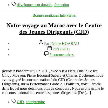
Étiquettes
Présent
développement durable
,
formation
Catégories
Bonnes pratiques
Interviews
Notre voyage au Maroc avec le Centre
des Jeunes Dirigeants (CJD)
Auteur
Par
Jérôme HOARAU
de
Date
28/12/2011
l’article
de
sur
5 commentaires
l’article
Notre
voyage
au
Maroc
[adrotate banner=”4″] En 2011, avec Assia Dari, Eulalie Besch,
avec
Cindy Mbayen, Pierre-Edouard Sabary et Charles Duchesne, nous
le
avons gagné le concours national du CJD (Centre des Jeunes
Centre
Dirigeants), sur la Performance Globale. D’ailleurs, voici l’article
des
dans lequel nous détaillons plus ce concours : Nous avons gagné le
Jeunes
concours national du centre des jeunes dirigeants. [De […]
Dirigeants
Étiquettes
(CJD)
CJD
,
entreprendre