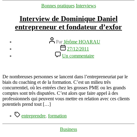
Catégories
Bonnes pratiques
Interviews
Interview de Dominique Daniel
entrepreneur et fondateur d’exfor
Auteur
Par
Jérôme HOARAU
de
Date
27/12/2011
l’article
de
sur
Un commentaire
l’article
Interview
de
Dominique
Daniel
De nombreuses personnes se lancent dans l’entrepreneuriat par le
entrepreneur
biais du coaching et de la formation. C’est un milieu très
et
concurrentiel, où les entrées chez les grosses PME ou les grands
fondateur
comptes sont très disputées. C’est alors que faire appel à des
d’exfor
professionnels qui peuvent vous mettre en relation avec ces clients
potentiels prend tout […]
Étiquettes
entreprendre
,
formation
Catégories
Business