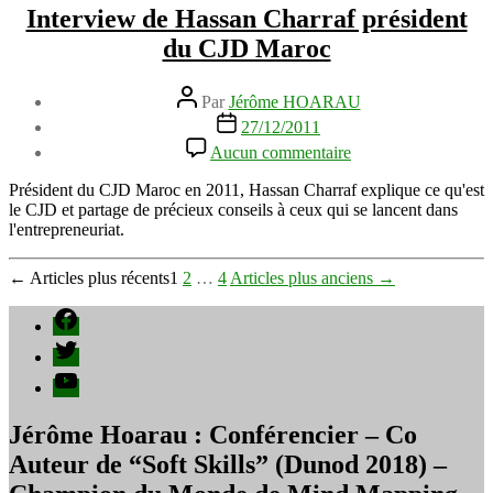
Interview de Hassan Charraf président
du CJD Maroc
Auteur
Par
Jérôme HOARAU
de
Date
27/12/2011
l’article
de
sur
Aucun commentaire
l’article
Interview
de
Président du CJD Maroc en 2011, Hassan Charraf explique ce qu'est
Hassan
le CJD et partage de précieux conseils à ceux qui se lancent dans
Charraf
l'entrepreneuriat.
président
du
Pagination
←
Articles
plus récents
1
2
…
4
Articles
plus anciens
→
CJD
Maroc
des
Facebook
publications
Twitter
YouTube
Jérôme Hoarau : Conférencier – Co
Auteur de “Soft Skills” (Dunod 2018) –