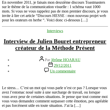
1
En novembre 2011, je faisais mon deuxième discours Toastmasters
schéma
sur le thème de la communication visuelle : 1 schéma vaut 1000
vaut
mots. Si vous ne vous rappelez pas de mon premier discours, je vous
1000
invite à lire cet article “Discours HESSE : mon nouveau projet web
mots
pour les orateurs en herbe “. Voici donc ci-dessous […]
Catégories
Interviews
Interview de Julien Bouret entrepreneur
créateur de la Méthode Présent
Auteur
Par
Jérôme HOARAU
de
Date
29/12/2011
l’article
de
sur
Un commentaire
l’article
Interview
de
Julien
Bouret
Le stress… C’est un mot qui vous parle n’est ce pas ? Lorsque vous
entrepreneur
avez l’estomac noué suite à une surcharge de travail, ou lorsque
créateur
vous avez peur de certaines situations. Je pense que tout comme moi
de
vous vous demandez comment surpasser cette émotion, peu agréable
la
et pas forcément utile en toute situation. J’ai la […]
Méthode