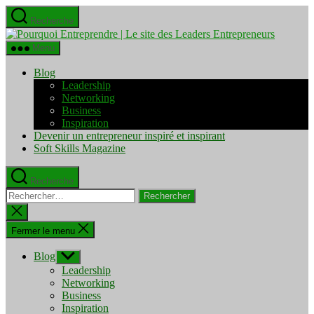
Aller
Recherche
au
Pourquo
contenu
Entrepre
Menu
|
Le
Blog
site
Leadership
des
Networking
Leaders
Business
Entrepre
Inspiration
Devenir un entrepreneur inspiré et inspirant
Soft Skills Magazine
Recherche
Rechercher :
Fermer
la
recherche
Fermer le menu
Blog
Afficher
le
Leadership
sous-
Networking
menu
Business
Inspiration