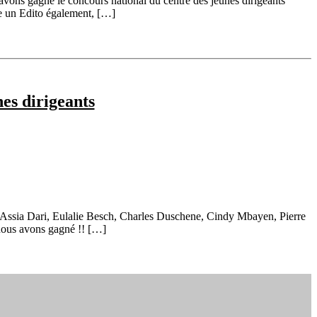
ons gagné le concours national du centre des jeunes dirigeants
se un Edito également, […]
es dirigeants
e, Assia Dari, Eulalie Besch, Charles Duschene, Cindy Mbayen, Pierre
nous avons gagné !! […]