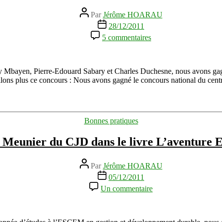
Auteur
Par
Jérôme HOARAU
de
Date
28/12/2011
l’article
de
sur
5 commentaires
l’article
Notre
voyage
au
Maroc
y Mbayen, Pierre-Edouard Sabary et Charles Duchesne, nous avons gagn
avec
illons plus ce concours : Nous avons gagné le concours national du cent
le
Centre
des
Jeunes
Catégories
Bonnes pratiques
Dirigeants
(CJD)
 Meunier du CJD dans le livre L’aventure 
Auteur
Par
Jérôme HOARAU
de
Date
05/12/2011
l’article
de
sur
Un commentaire
l’article
Edito
de
Michel
Meunier