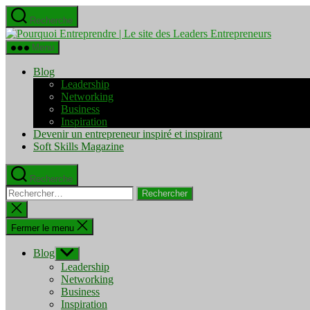
Aller
Recherche
au
Pourquo
contenu
Entrepre
Menu
|
Le
Blog
site
Leadership
des
Networking
Leaders
Business
Entrepre
Inspiration
Devenir un entrepreneur inspiré et inspirant
Soft Skills Magazine
Recherche
Rechercher :
Fermer
la
recherche
Fermer le menu
Blog
Afficher
le
Leadership
sous-
Networking
menu
Business
Inspiration