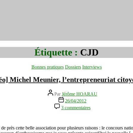
Étiquette :
CJD
Catégories
Bonnes pratiques
Dossiers
Interviews
éo] Michel Meunier, l’entrepreneuriat cito
Auteur
Par
Jérôme HOARAU
de
Date
26/04/2012
l’article
de
sur
3 commentaires
l’article
[Interview
vidéo]
Michel
Meunier,
e près cette belle association pour plusieurs raisons : le concours nat
l’entrepreneuriat