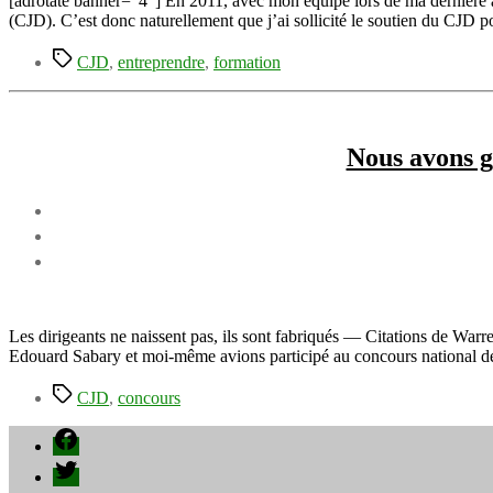
[adrotate banner=”4″] En 2011, avec mon équipe lors de ma dernière 
(CJD). C’est donc naturellement que j’ai sollicité le soutien du CJD 
Étiquettes
CJD
,
entreprendre
,
formation
Nous avons g
Les dirigeants ne naissent pas, ils sont fabriqués — Citations de Wa
Edouard Sabary et moi-même avions participé au concours national 
Étiquettes
CJD
,
concours
Facebook
Twitter