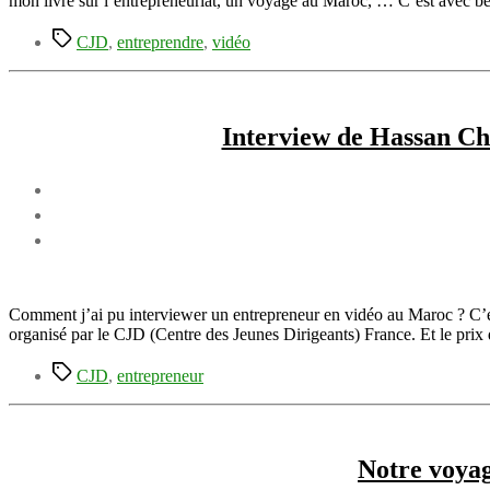
mon livre sur l’entrepreneuriat, un voyage au Maroc, … C’est avec b
Étiquettes
CJD
,
entreprendre
,
vidéo
Interview de Hassan Ch
Comment j’ai pu interviewer un entrepreneur en vidéo au Maroc ? C’
organisé par le CJD (Centre des Jeunes Dirigeants) France. Et le pri
Étiquettes
CJD
,
entrepreneur
Notre voyag