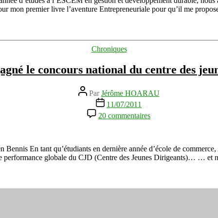
année d’études à l’ESCEM en gestion et développement durable, nous av
du
pour mon premier livre l’aventure Entrepreneuriale pour qu’il me propo
CJD
dans
le
livre
Catégories
Chroniques
L’aventure
Entrepreneuriale
agné le concours national du centre des jeun
Auteur
Par
Jérôme HOARAU
de
Date
11/07/2011
l’article
de
sur
20 commentaires
l’article
Nous
avons
gagné
le
rren Bennis En tant qu’étudiants en dernière année d’école de commerc
concours
de performance globale du CJD (Centre des Jeunes Dirigeants)… … et 
national
du
centre
des
jeunes
dirigeants