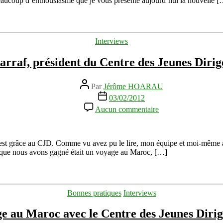
eaucoup d’enthousiasme que je vous présente aujourd’hui la nouvelle [
citoyen
avec
le
CJD
Catégories
Interviews
arraf, président du Centre des Jeunes Diri
Auteur
Par
Jérôme HOARAU
de
Date
03/02/2012
l’article
de
sur
Aucun commentaire
l’article
Interview
de
Hassan
Charraf,
est grâce au CJD. Comme vu avez pu le lire, mon équipe et moi-même a
président
x que nous avons gagné était un voyage au Maroc, […]
du
Centre
des
Jeunes
Catégories
Bonnes pratiques
Interviews
Dirigeants
(CJD)
e au Maroc avec le Centre des Jeunes Diri
Maroc
2011