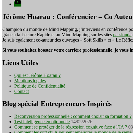
YouTube
Jérôme Hoarau : Conférencier – Co Auteu
Champion du monde de Mind Mapping, j’interviens en conférence pour f
grâce à la Lecture Rapide et au Mind Mapping sur les sites
passionda
Je suis également co-auteur des ouvrages « Soft Skills » et « Le Réfl
Si vous souhaitez booster votre carrière professionnelle, je vous 
Liens Utiles
Qui est Jérôme Hoarau ?
Mentions légales
Politique de Confidentialité
Contact
Blog spécial Entrepreneurs Inspirés
Reconversion professionnelle : comment choisir sa formation ?
Test intelligence émotionnelle
14/05/2026
Comment se protéger de la régression cognitive face à l’IA ?
03
Comment les soft skills peuvent améliorer le monde de la santé 