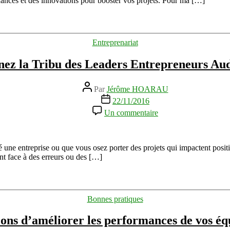
ances et des innovations pour booster vos projets. Pour ma […]
rapide
Catégories
Entreprenariat
nez la Tribu des Leaders Entrepreneurs Au
Auteur
Par
Jérôme HOARAU
de
Date
22/11/2016
l’article
de
sur
Un commentaire
l’article
Rejoignez
la
Tribu
des
 une entreprise ou que vous osez porter des projets qui impactent positi
Leaders
ent face à des erreurs ou des […]
Entrepreneurs
Audacieux
Catégories
Bonnes pratiques
çons d’améliorer les performances de vos éq