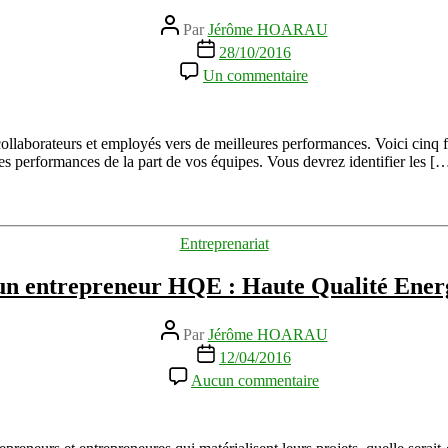
Auteur
Par
Jérôme HOARAU
de
Date
28/10/2016
l’article
de
sur
Un commentaire
l’article
5
façons
d’améliorer
les
 collaborateurs et employés vers de meilleures performances. Voici cinq 
performances
nes performances de la part de vos équipes. Vous devrez identifier les [
de
vos
équipes
Catégories
Entreprenariat
un entrepreneur HQE : Haute Qualité Ener
Auteur
Par
Jérôme HOARAU
de
Date
12/04/2016
l’article
de
sur
Aucun commentaire
l’article
Soyez
un
entrepreneur
HQE