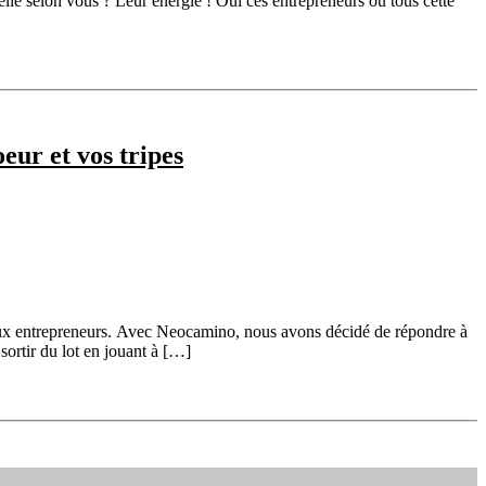
-elle selon vous ? Leur énergie ! Oui ces entrepreneurs ou tous cette
ur et vos tripes
ux entrepreneurs. Avec Neocamino, nous avons décidé de répondre à
ortir du lot en jouant à […]