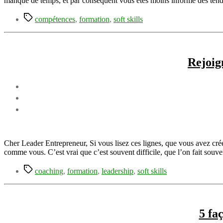
manque de temps, et par conséquent vous êtes moins informé des tend
Étiquettes
compétences
,
formation
,
soft skills
Rejoig
Cher Leader Entrepreneur, Si vous lisez ces lignes, que vous avez créé
comme vous. C’est vrai que c’est souvent difficile, que l’on fait souv
Étiquettes
coaching
,
formation
,
leadership
,
soft skills
5 fa