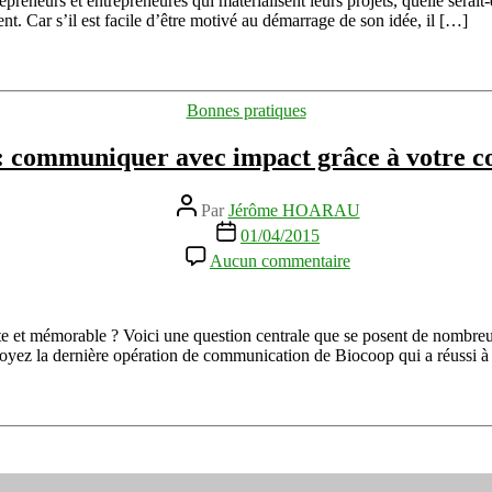
preneurs et entrepreneures qui matérialisent leurs projets, quelle serait
:
nt. Car s’il est facile d’être motivé au démarrage de son idée, il […]
Haute
Qualité
Energétique
Catégories
Bonnes pratiques
 communiquer avec impact grâce à votre coe
Auteur
Par
Jérôme HOARAU
de
Date
01/04/2015
l’article
de
sur
Aucun commentaire
l’article
Webconférence
:
communiquer
avec
 et mémorable ? Voici une question centrale que se posent de nombre
impact
oyez la dernière opération de communication de Biocoop qui a réussi à s
grâce
à
votre
coeur
et
vos
tripes