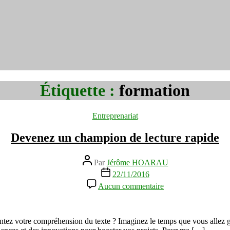
Étiquette :
formation
Catégories
Entreprenariat
Devenez un champion de lecture rapide
Auteur
Par
Jérôme HOARAU
de
Date
22/11/2016
l’article
de
sur
Aucun commentaire
l’article
Devenez
un
champion
de
ntez votre compréhension du texte ? Imaginez le temps que vous allez 
lecture