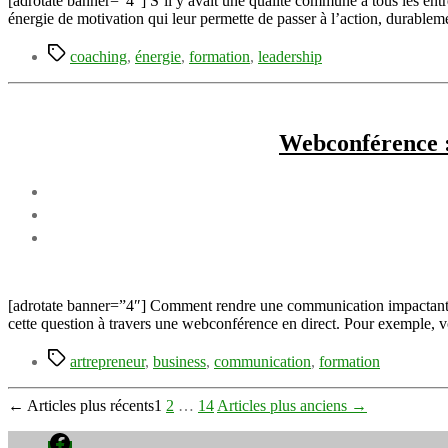
[adrotate banner=”4″] S’il y avait une qualité commune à tous les entre
énergie de motivation qui leur permette de passer à l’action, durableme
Étiquettes
coaching
,
énergie
,
formation
,
leadership
Webconférence :
[adrotate banner=”4″] Comment rendre une communication impactante
cette question à travers une webconférence en direct. Pour exemple, v
Étiquettes
artrepreneur
,
business
,
communication
,
formation
Pagination
←
Articles
plus récents
1
2
…
14
Articles
plus anciens
→
des
Facebook