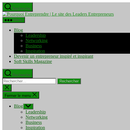
Aller
Recherche
au
Pourquo
contenu
Entrepre
Menu
|
Le
Blog
site
Leadership
des
Networking
Leaders
Business
Entrepre
Inspiration
Devenir un entrepreneur inspiré et inspirant
Soft Skills Magazine
Recherche
Rechercher :
Fermer
la
recherche
Fermer le menu
Blog
Afficher
le
Leadership
sous-
Networking
menu
Business
Inspiration