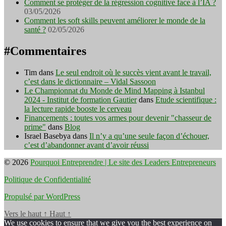
Comment se protéger de la régression cognitive face à l’IA ?
03/05/2026
Comment les soft skills peuvent améliorer le monde de la
santé ?
02/05/2026
#Commentaires
Tim
dans
Le seul endroit où le succès vient avant le travail,
c’est dans le dictionnaire – Vidal Sassoon
Le Championnat du Monde de Mind Mapping à Istanbul
2024 - Institut de formation Gautier
dans
Etude scientifique :
la lecture rapide booste le cerveau
Financements : toutes vos armes pour devenir "chasseur de
prime"
dans
Blog
Israel Basebya
dans
Il n’y a qu’une seule façon d’échouer,
c’est d’abandonner avant d’avoir réussi
© 2026
Pourquoi Entreprendre | Le site des Leaders Entrepreneurs
Politique de Confidentialité
Propulsé par WordPress
Vers le haut
↑
Haut
↑
We use cookies to ensure that we give you the best experience on