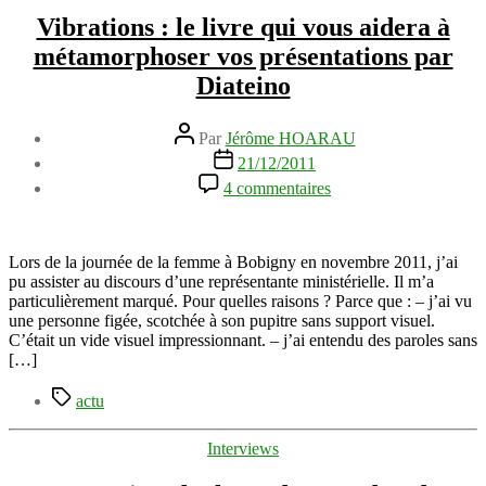
de
Vibrations : le livre qui vous aidera à
exfor
métamorphoser vos présentations par
Diateino
Auteur
Par
Jérôme HOARAU
de
Date
21/12/2011
l’article
de
sur
4 commentaires
l’article
Vibrations
:
le
livre
Lors de la journée de la femme à Bobigny en novembre 2011, j’ai
qui
pu assister au discours d’une représentante ministérielle. Il m’a
vous
particulièrement marqué. Pour quelles raisons ? Parce que : – j’ai vu
aidera
une personne figée, scotchée à son pupitre sans support visuel.
à
C’était un vide visuel impressionnant. – j’ai entendu des paroles sans
métamorphoser
[…]
vos
Étiquettes
présentations
actu
par
Diateino
Catégories
Interviews