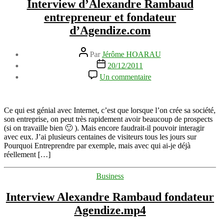
Interview d’Alexandre Rambaud
entrepreneur et fondateur
d’Agendize.com
Auteur
Par
Jérôme HOARAU
de
Date
20/12/2011
l’article
de
sur
Un commentaire
l’article
Interview
d’Alexandre
Rambaud
entrepreneur
Ce qui est génial avec Internet, c’est que lorsque l’on crée sa société,
et
son entreprise, on peut très rapidement avoir beaucoup de prospects
fondateur
(si on travaille bien 🙂 ). Mais encore faudrait-il pouvoir interagir
d’Agendize.com
avec eux. J’ai plusieurs centaines de visiteurs tous les jours sur
Pourquoi Entreprendre par exemple, mais avec qui ai-je déjà
réellement […]
Catégories
Business
Interview Alexandre Rambaud fondateur
Agendize.mp4