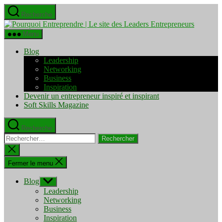
Aller
Recherche
au
Pourquo
contenu
Entrepre
Menu
|
Le
Blog
site
Leadership
des
Networking
Leaders
Business
Entrepre
Inspiration
Devenir un entrepreneur inspiré et inspirant
Soft Skills Magazine
Recherche
Rechercher :
Fermer
la
recherche
Fermer le menu
Blog
Afficher
le
Leadership
sous-
Networking
menu
Business
Inspiration