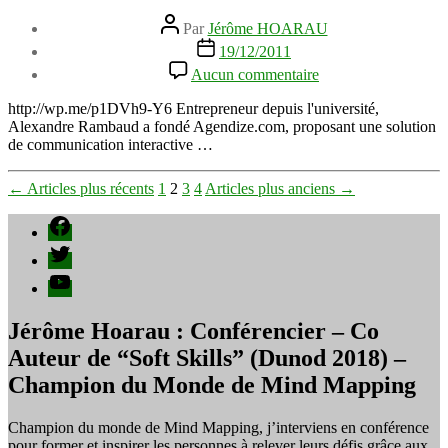
Auteur
Par
Jérôme HOARAU
de
Date
19/12/2011
l’article
de
sur
Aucun commentaire
l’article
Interview
Alexandre
http://wp.me/p1DVh9-Y6 Entrepreneur depuis l'université,
Rambaud
Alexandre Rambaud a fondé Agendize.com, proposant une solution
fondateur
de communication interactive …
Agendize.mp4
Pagination
←
Articles
plus récents
1
2
3
4
Articles
plus anciens
→
des
Facebook
publications
Twitter
YouTube
Jérôme Hoarau : Conférencier – Co
Auteur de “Soft Skills” (Dunod 2018) –
Champion du Monde de Mind Mapping
Champion du monde de Mind Mapping, j’interviens en conférence
pour former et inspirer les personnes à relever leurs défis grâce aux