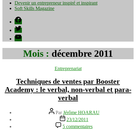
Devenir un entrepreneur inspiré et inspirant
Soft Skills Magazine
Facebook
Twitter
YouTube
Mois :
décembre 2011
Catégories
Entreprenariat
Techniques de ventes par Booster
Academy : le verbal, non-verbal et para-
verbal
Auteur
Par
Jérôme HOARAU
de
Date
23/12/2011
l’article
de
sur
5 commentaires
l’article
Techniques
de