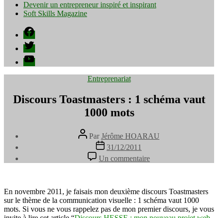
Devenir un entrepreneur inspiré et inspirant
Soft Skills Magazine
Facebook
Twitter
YouTube
Catégories
Entreprenariat
Discours Toastmasters : 1 schéma vaut
1000 mots
Auteur
Par
Jérôme HOARAU
de
Date
31/12/2011
l’article
de
sur
Un commentaire
l’article
Discours
Toastmasters
:
1
En novembre 2011, je faisais mon deuxième discours Toastmasters
schéma
sur le thème de la communication visuelle : 1 schéma vaut 1000
vaut
mots. Si vous ne vous rappelez pas de mon premier discours, je vous
1000
invite à lire cet article “
Discours HESSE : mon nouveau projet web