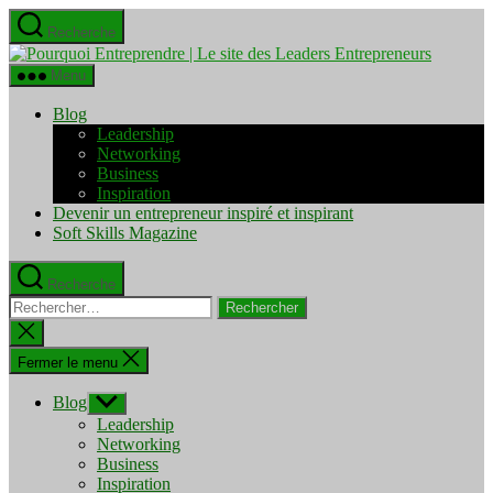
Aller
Recherche
au
Pourquo
contenu
Entrepre
Menu
|
Le
Blog
site
Leadership
des
Networking
Leaders
Business
Entrepre
Inspiration
Devenir un entrepreneur inspiré et inspirant
Soft Skills Magazine
Recherche
Rechercher :
Fermer
la
recherche
Fermer le menu
Blog
Afficher
le
Leadership
sous-
Networking
menu
Business
Inspiration