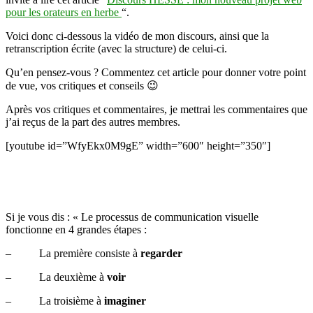
mots
pour les orateurs en herbe
“.
Voici donc ci-dessous la vidéo de mon discours, ainsi que la
retranscription écrite (avec la structure) de celui-ci.
Qu’en pensez-vous ? Commentez cet article pour donner votre point
de vue, vos critiques et conseils 😉
Après vos critiques et commentaires, je mettrai les commentaires que
j’ai reçus de la part des autres membres.
[youtube id=”WfyEkx0M9gE” width=”600″ height=”350″]
Si je vous dis : « Le processus de communication visuelle
fonctionne en 4 grandes étapes :
– La première consiste à
regarder
– La deuxième à
voir
– La troisième à
imaginer