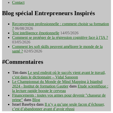
Contact
Blog spécial Entrepreneurs Inspirés
Reconversion professionnelle : comment choisir sa formation
?
06/08/2026
Test intelligence émotionnelle
14/05/2026
Comment se protéger de la régression cognitive face à l’IA ?
03/05/2026
Comment les soft skills peuvent améliorer le monde de la
santé ?
02/05/2026
#Commentaires
Tim
dans
Le seul endroit où le succès vient avant le travail,
c’est dans le dictionnaire – Vidal Sassoon
Le Championnat du Monde de Mind Mapping à Istanbul
2024 - Institut de formation Gautier
dans
Etude scientifique :
la lecture rapide booste le cerveau
Financements : toutes vos armes pour devenir "chasseur de
prime"
dans
Blog
Israel Basebya
dans
Il n’y a qu’une seule façon d’échouer,
c’est d’abandonner avant d’avoir réussi