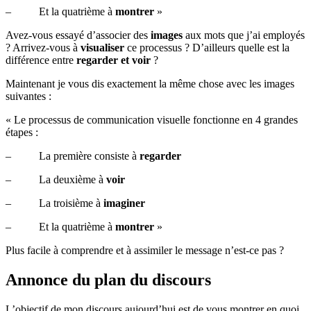
– Et la quatrième à
montrer
»
Avez-vous essayé d’associer des
images
aux mots que j’ai employés
? Arrivez-vous à
visualiser
ce processus ? D’ailleurs quelle est la
différence entre
regarder et voir
?
Maintenant je vous dis exactement la même chose avec les images
suivantes :
« Le processus de communication visuelle fonctionne en 4 grandes
étapes :
– La première consiste à
regarder
– La deuxième à
voir
– La troisième à
imaginer
– Et la quatrième à
montrer
»
Plus facile à comprendre et à assimiler le message n’est-ce pas ?
Annonce du plan du discours
L’objectif de mon discours aujourd’hui est de vous montrer en quoi