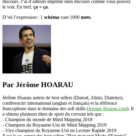
discours. J’ai d’ailleurs imprimé mon discours comme vous pouvez
le voir. En bref,
ça = ça
.
D’où l’expression : 1
schéma
vaut 1000
mots
.
Par Jérôme HOARAU
Jérôme Hoarau auteur de best sellers (Dunod, Alisio, Diateino),
conférencier international (anglais et français) et la référence
francophone dans le domaine des soft skills (
Jerome-Hoarau.com
). Il
a obtenu plusieurs titres de sport du cerveau tels que :
- Champion du monde de Mind Mapping 2018
- Champion du Royaume-Uni de Mind Mapping 2019
- Vice-champion du Royaume-Uni en Lecture Rapide 2019
Il est le co-auteur des best sellers "Bon manager Mode d'Emploi"