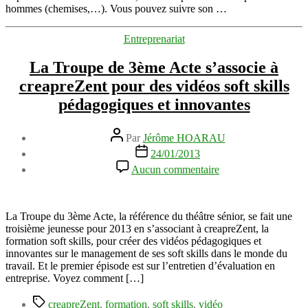
Abbie
hommes (chemises,…). Vous pouvez suivre son …
&
Rose
Catégories
Entreprenariat
–
mode
La Troupe de 3ème Acte s’associe à
pour
hommes
creapreZent pour des vidéos soft skills
pédagogiques et innovantes
Auteur
Par
Jérôme HOARAU
de
Date
24/01/2013
l’article
de
sur
Aucun commentaire
l’article
La
Troupe
de
3ème
La Troupe du 3ème Acte, la référence du théâtre sénior, se fait une
Acte
troisième jeunesse pour 2013 en s’associant à creapreZent, la
s’associe
formation soft skills, pour créer des vidéos pédagogiques et
à
innovantes sur le management de ses soft skills dans le monde du
creapreZent
travail. Et le premier épisode est sur l’entretien d’évaluation en
pour
entreprise. Voyez comment […]
des
Étiquettes
vidéos
creapreZent
,
formation
,
soft skills
,
vidéo