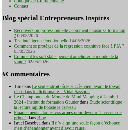
Politique de Confidentialité
Contact
Blog spécial Entrepreneurs Inspirés
Reconversion professionnelle : comment choisir sa formation
?
06/08/2026
Test intelligence émotionnelle
14/05/2026
Comment se protéger de la régression cognitive face à l’IA ?
03/05/2026
Comment les soft skills peuvent améliorer le monde de la
santé ?
02/05/2026
#Commentaires
Tim
dans
Le seul endroit où le succès vient avant le travail,
c’est dans le dictionnaire – Vidal Sassoon
Le Championnat du Monde de Mind Mapping à Istanbul
2024 - Institut de formation Gautier
dans
Etude scientifique :
la lecture rapide booste le cerveau
Financements : toutes vos armes pour devenir "chasseur de
prime"
dans
Blog
Israel Basebya
dans
Il n’y a qu’une seule façon d’échouer,
c’est d’abandonner avant d’avoir réussi