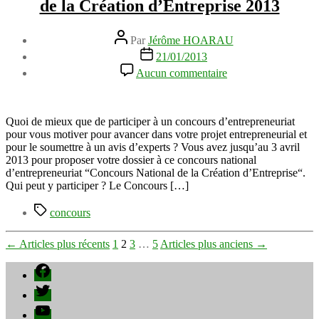
de la Création d’Entreprise 2013
Auteur
Par
Jérôme HOARAU
de
Date
21/01/2013
l’article
de
sur
Aucun commentaire
l’article
Participerez-
vous
au
Concours
Quoi de mieux que de participer à un concours d’entrepreneuriat
National
pour vous motiver pour avancer dans votre projet entrepreneurial et
de
pour le soumettre à un avis d’experts ? Vous avez jusqu’au 3 avril
la
2013 pour proposer votre dossier à ce concours national
Création
d’entrepreneuriat “Concours National de la Création d’Entreprise“.
d’Entreprise
Qui peut y participer ? Le Concours […]
2013
Étiquettes
concours
Pagination
←
Articles
plus récents
1
2
3
…
5
Articles
plus anciens
→
des
Facebook
publications
Twitter
YouTube