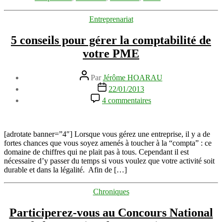
soft
skills
Catégories
Entreprenariat
pédagogiques
et
5 conseils pour gérer la comptabilité de
innovantes
votre PME
Auteur
Par
Jérôme HOARAU
de
Date
22/01/2013
l’article
de
sur
4 commentaires
l’article
5
conseils
pour
gérer
[adrotate banner=”4″] Lorsque vous gérez une entreprise, il y a de
la
fortes chances que vous soyez amenés à toucher à la “compta” : ce
comptabilité
domaine de chiffres qui ne plait pas à tous. Cependant il est
de
nécessaire d’y passer du temps si vous voulez que votre activité soit
votre
durable et dans la légalité. Afin de […]
PME
Catégories
Chroniques
Participerez-vous au Concours National