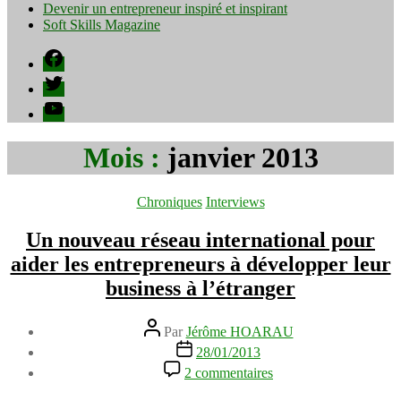
Devenir un entrepreneur inspiré et inspirant
Soft Skills Magazine
Facebook
Twitter
YouTube
Mois :
janvier 2013
Catégories
Chroniques
Interviews
Un nouveau réseau international pour
aider les entrepreneurs à développer leur
business à l’étranger
Auteur
Par
Jérôme HOARAU
de
Date
28/01/2013
l’article
de
sur
2 commentaires
l’article
Un
nouveau