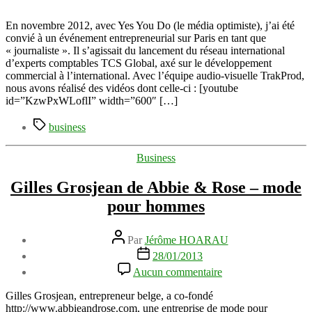
réseau
international
En novembre 2012, avec Yes You Do (le média optimiste), j’ai été
pour
convié à un événement entrepreneurial sur Paris en tant que
aider
« journaliste ». Il s’agissait du lancement du réseau international
les
d’experts comptables TCS Global, axé sur le développement
entrepreneurs
commercial à l’international. Avec l’équipe audio-visuelle TrakProd,
à
nous avons réalisé des vidéos dont celle-ci : [youtube
développer
id=”KzwPxWLoflI” width=”600″ […]
leur
Étiquettes
business
business
à
l’étranger
Catégories
Business
Gilles Grosjean de Abbie & Rose – mode
pour hommes
Auteur
Par
Jérôme HOARAU
de
Date
28/01/2013
l’article
de
sur
Aucun commentaire
l’article
Gilles
Grosjean
Gilles Grosjean, entrepreneur belge, a co-fondé
de
http://www.abbieandrose.com, une entreprise de mode pour