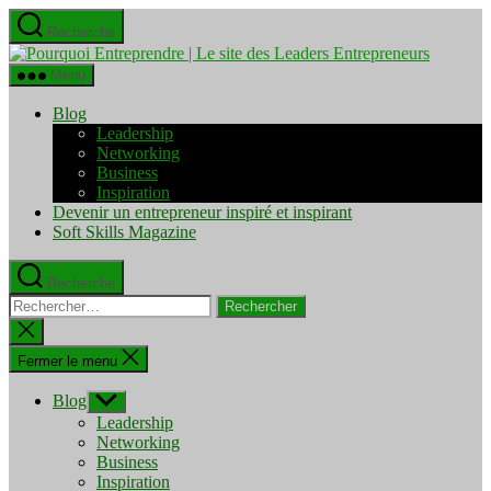
Aller
Recherche
au
Pourquo
contenu
Entrepre
Menu
|
Le
Blog
site
Leadership
des
Networking
Leaders
Business
Entrepre
Inspiration
Devenir un entrepreneur inspiré et inspirant
Soft Skills Magazine
Recherche
Rechercher :
Fermer
la
recherche
Fermer le menu
Blog
Afficher
le
Leadership
sous-
Networking
menu
Business
Inspiration