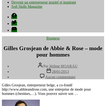
Devenir un entrepreneur inspiré et inspirant
Soft Skills Magazine
Facebook
Twitter
YouTube
Catégories
Business
Gilles Grosjean de Abbie & Rose – mode
pour hommes
Auteur
Par
Jérôme HOARAU
de
Date
28/01/2013
l’article
de
sur
Aucun commentaire
l’article
Gilles
Grosjean
Gilles Grosjean, entrepreneur belge, a co-fondé
de
http://www.abbieandrose.com, une entreprise de mode pour
Abbie
hommes (chemises,…). Vous pouvez suivre son …
&
Rose
–