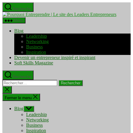
Aller
Recherche
au
Pourquo
contenu
Entrepre
Menu
|
Le
Blog
site
Leadership
des
Networking
Leaders
Business
Entrepre
Inspiration
Devenir un entrepreneur inspiré et inspirant
Soft Skills Magazine
Recherche
Rechercher :
Fermer
la
recherche
Fermer le menu
Blog
Afficher
le
Leadership
sous-
Networking
menu
Business
Inspiration