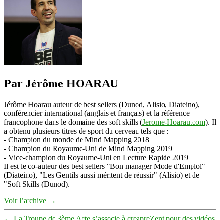
mode
pour
hommes
Par Jérôme HOARAU
Jérôme Hoarau auteur de best sellers (Dunod, Alisio, Diateino),
conférencier international (anglais et français) et la référence
francophone dans le domaine des soft skills (
Jerome-Hoarau.com
). Il
a obtenu plusieurs titres de sport du cerveau tels que :
- Champion du monde de Mind Mapping 2018
- Champion du Royaume-Uni de Mind Mapping 2019
- Vice-champion du Royaume-Uni en Lecture Rapide 2019
Il est le co-auteur des best sellers "Bon manager Mode d'Emploi"
(Diateino), "Les Gentils aussi méritent de réussir" (Alisio) et de
"Soft Skills (Dunod).
Voir l’archive
→
←
La Troupe de 3ème Acte s’associe à creapreZent pour des vidéos