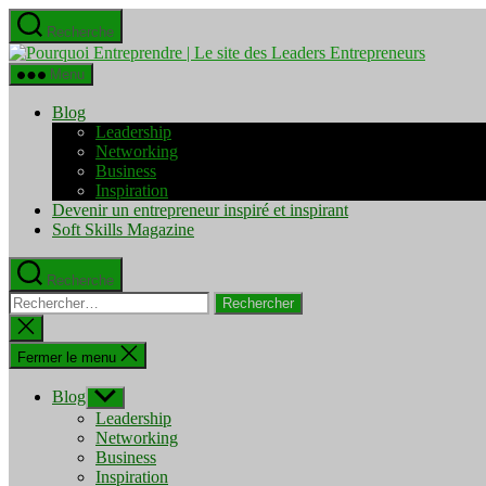
Aller
Recherche
au
Pourquo
contenu
Entrepre
Menu
|
Le
Blog
site
Leadership
des
Networking
Leaders
Business
Entrepre
Inspiration
Devenir un entrepreneur inspiré et inspirant
Soft Skills Magazine
Recherche
Rechercher :
Fermer
la
recherche
Fermer le menu
Blog
Afficher
le
Leadership
sous-
Networking
menu
Business
Inspiration