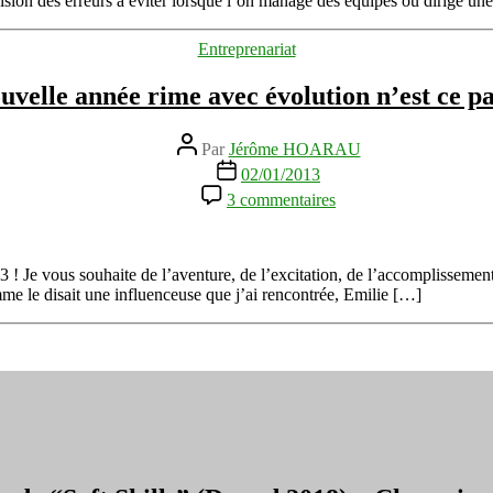
vision des erreurs à éviter lorsque l’on manage des équipes ou dirige un
Catégories
Entreprenariat
uvelle année rime avec évolution n’est ce pa
Auteur
Par
Jérôme HOARAU
de
Date
02/01/2013
l’article
de
sur
3 commentaires
l’article
Nouvelle
année
rime
avec
! Je vous souhaite de l’aventure, de l’excitation, de l’accomplissement
évolution
me le disait une influenceuse que j’ai rencontrée, Emilie […]
n’est
ce
pas
?