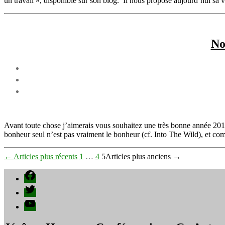
un travail », disponible sur son blog. Il nous propose aujourd’hui sa 
No
Avant toute chose j’aimerais vous souhaitez une très bonne année 2013 
bonheur seul n’est pas vraiment le bonheur (cf. Into The Wild), et com
Pagination
←
Articles
plus récents
1
…
4
5
Articles
plus anciens
→
des
Facebook
publications
Twitter
YouTube