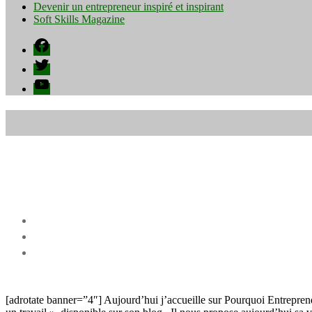
Devenir un entrepreneur inspiré et inspirant
Soft Skills Magazine
Facebook
Twitter
YouTube
[adrotate banner=”4″] Aujourd’hui j’accueille sur Pourquoi Entreprend