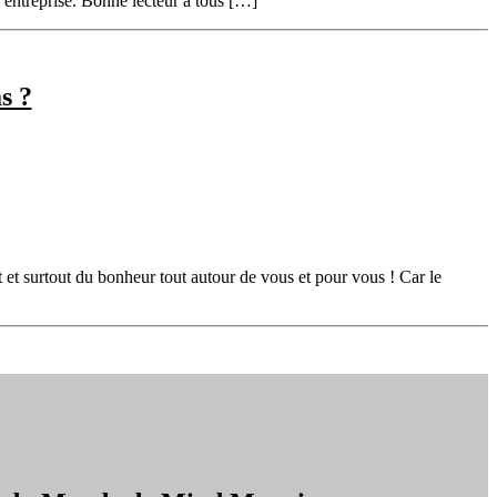
e entreprise. Bonne lecteur à tous […]
s ?
 et surtout du bonheur tout autour de vous et pour vous ! Car le