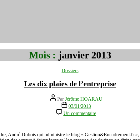
Mois :
janvier 2013
Catégories
Dossiers
Les dix plaies de l’entreprise
Auteur
Par
Jérôme HOARAU
de
Date
03/01/2013
l’article
de
sur
Un commentaire
l’article
Les
dix
plaies
de
re, André Dubois qui administre le blog « Gestion&Encadrement.fr », déd
l’entreprise