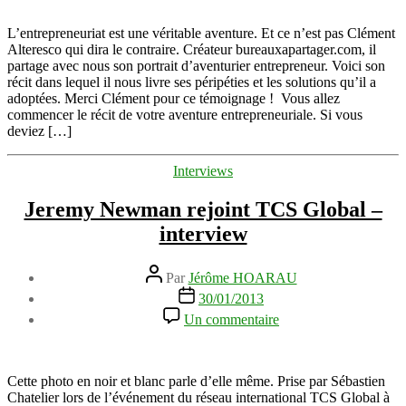
du
partage
L’entrepreneuriat est une véritable aventure. Et ce n’est pas Clément
:
Alteresco qui dira le contraire. Créateur bureauxapartager.com, il
l’aventure
partage avec nous son portrait d’aventurier entrepreneur. Voici son
entrepreneuriale
récit dans lequel il nous livre ses péripéties et les solutions qu’il a
de
adoptées. Merci Clément pour ce témoignage ! Vous allez
Clément
commencer le récit de votre aventure entrepreneuriale. Si vous
Alteresco
deviez […]
–
bureauxapartager.com
Catégories
Interviews
Jeremy Newman rejoint TCS Global –
interview
Auteur
Par
Jérôme HOARAU
de
Date
30/01/2013
l’article
de
sur
Un commentaire
l’article
Jeremy
Newman
rejoint
TCS
Cette photo en noir et blanc parle d’elle même. Prise par Sébastien
Global
Chatelier lors de l’événement du réseau international TCS Global à