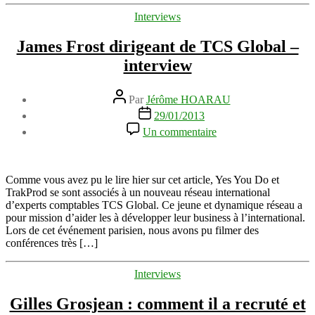
Catégories
Interviews
James Frost dirigeant de TCS Global –
interview
Auteur
Par
Jérôme HOARAU
de
Date
29/01/2013
l’article
de
sur
Un commentaire
l’article
James
Frost
dirigeant
de
Comme vous avez pu le lire hier sur cet article, Yes You Do et
TCS
TrakProd se sont associés à un nouveau réseau international
Global
d’experts comptables TCS Global. Ce jeune et dynamique réseau a
–
pour mission d’aider les à développer leur business à l’international.
interview
Lors de cet événement parisien, nous avons pu filmer des
conférences très […]
Catégories
Interviews
Gilles Grosjean : comment il a recruté et