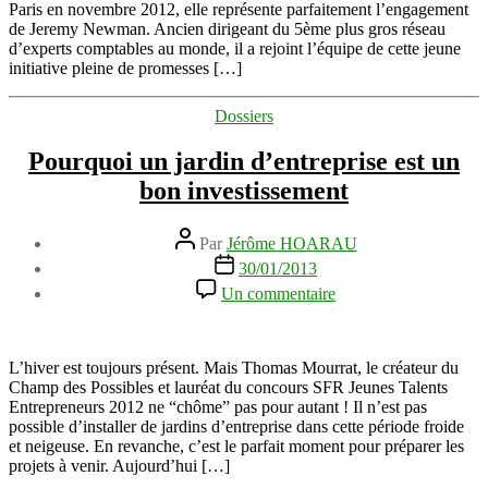
–
Paris en novembre 2012, elle représente parfaitement l’engagement
interview
de Jeremy Newman. Ancien dirigeant du 5ème plus gros réseau
d’experts comptables au monde, il a rejoint l’équipe de cette jeune
initiative pleine de promesses […]
Catégories
Dossiers
Pourquoi un jardin d’entreprise est un
bon investissement
Auteur
Par
Jérôme HOARAU
de
Date
30/01/2013
l’article
de
sur
Un commentaire
l’article
Pourquoi
un
jardin
d’entreprise
L’hiver est toujours présent. Mais Thomas Mourrat, le créateur du
est
Champ des Possibles et lauréat du concours SFR Jeunes Talents
un
Entrepreneurs 2012 ne “chôme” pas pour autant ! Il n’est pas
bon
possible d’installer de jardins d’entreprise dans cette période froide
investissement
et neigeuse. En revanche, c’est le parfait moment pour préparer les
projets à venir. Aujourd’hui […]