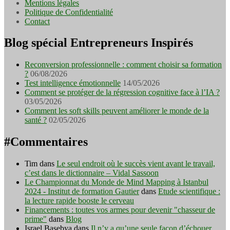
Mentions légales
Politique de Confidentialité
Contact
Blog spécial Entrepreneurs Inspirés
Reconversion professionnelle : comment choisir sa formation
?
06/08/2026
Test intelligence émotionnelle
14/05/2026
Comment se protéger de la régression cognitive face à l’IA ?
03/05/2026
Comment les soft skills peuvent améliorer le monde de la
santé ?
02/05/2026
#Commentaires
Tim
dans
Le seul endroit où le succès vient avant le travail,
c’est dans le dictionnaire – Vidal Sassoon
Le Championnat du Monde de Mind Mapping à Istanbul
2024 - Institut de formation Gautier
dans
Etude scientifique :
la lecture rapide booste le cerveau
Financements : toutes vos armes pour devenir "chasseur de
prime"
dans
Blog
Israel Basebya
dans
Il n’y a qu’une seule façon d’échouer,