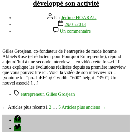
développé son activité
Auteur
Par
Jérôme HOARAU
de
Date
29/01/2013
l’article
de
sur
Un commentaire
l’article
Gilles
Grosjean
:
comment
Gilles Grosjean, co-fondateur de l’entreprise de mode homme
il
Abbie&Rose (et rédacteur pour Pourquoi Entreprendre), répond
a
aujourd’hui à une seconde interview… en vidéo cette fois-ci ! Il
recruté
nous explique les évolutions réalisées depuis sa première interview
et
que vous pouvez lire ici. Voici la vidéo de son interview ici :
développé
[youtube id=”po-tJuEFGq0″ width=”600″ height=”350″] Un
son
nouvel associé […]
activité
Étiquettes
entrepreneur
,
Gilles Grosjean
Pagination
←
Articles
plus récents
1
2
…
5
Articles
plus anciens
→
des
Facebook
publications
Twitter