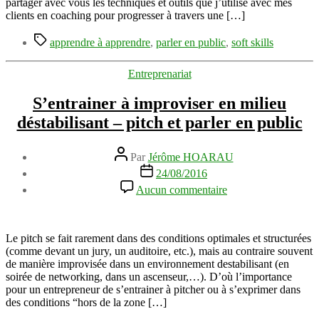
partager avec vous les techniques et outils que j’utilise avec mes
&
clients en coaching pour progresser à travers une […]
apprendre
à
Étiquettes
apprendre à apprendre
,
parler en public
,
soft skills
apprendre
Catégories
Entreprenariat
S’entrainer à improviser en milieu
déstabilisant – pitch et parler en public
Auteur
Par
Jérôme HOARAU
de
Date
24/08/2016
l’article
de
sur
Aucun commentaire
l’article
S’entrainer
à
improviser
en
Le pitch se fait rarement dans des conditions optimales et structurées
milieu
(comme devant un jury, un auditoire, etc.), mais au contraire souvent
déstabilisant
de manière improvisée dans un environnement destabilisant (en
–
soirée de networking, dans un ascenseur,…). D’où l’importance
pitch
pour un entrepreneur de s’entrainer à pitcher ou à s’exprimer dans
et
des conditions “hors de la zone […]
parler