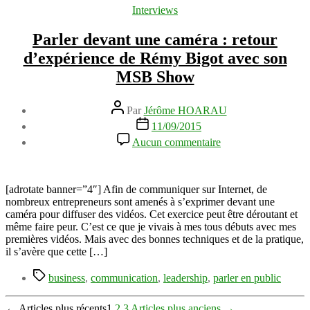
Catégories
Interviews
Parler devant une caméra : retour
d’expérience de Rémy Bigot avec son
MSB Show
Auteur
Par
Jérôme HOARAU
de
Date
11/09/2015
l’article
de
sur
Aucun commentaire
l’article
Parler
devant
une
caméra
[adrotate banner=”4″] Afin de communiquer sur Internet, de
:
nombreux entrepreneurs sont amenés à s’exprimer devant une
retour
caméra pour diffuser des vidéos. Cet exercice peut être déroutant et
d’expérience
même faire peur. C’est ce que je vivais à mes tous débuts avec mes
de
premières vidéos. Mais avec des bonnes techniques et de la pratique,
Rémy
il s’avère que cette […]
Bigot
Étiquettes
avec
business
,
communication
,
leadership
,
parler en public
son
MSB
←
Articles
plus récents
1
2
3
Articles
plus anciens
→