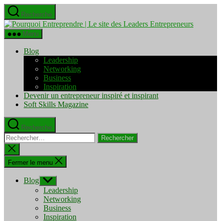
Aller
Recherche
au
Pourquo
contenu
Entrepre
Menu
|
Le
Blog
site
Leadership
des
Networking
Leaders
Business
Entrepre
Inspiration
Devenir un entrepreneur inspiré et inspirant
Soft Skills Magazine
Recherche
Rechercher :
Fermer
la
recherche
Fermer le menu
Blog
Afficher
le
Leadership
sous-
Networking
menu
Business
Inspiration