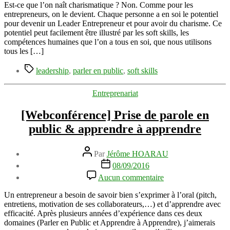
en
Est-ce que l’on naît charismatique ? Non. Comme pour les
musclant
entrepreneurs, on le devient. Chaque personne a en soi le potentiel
votre
pour devenir un Leader Entrepreneur et pour avoir du charisme. Ce
leadership
potentiel peut facilement être illustré par les soft skills, les
grâce
compétences humaines que l’on a tous en soi, que nous utilisons
aux
tous les […]
soft
Étiquettes
skills
leadership
,
parler en public
,
soft skills
Catégories
Entreprenariat
[Webconférence] Prise de parole en
public & apprendre à apprendre
Auteur
Par
Jérôme HOARAU
de
Date
08/09/2016
l’article
de
sur
Aucun commentaire
l’article
[Webconférence]
Prise
Un entrepreneur a besoin de savoir bien s’exprimer à l’oral (pitch,
de
entretiens, motivation de ses collaborateurs,…) et d’apprendre avec
parole
efficacité. Après plusieurs années d’expérience dans ces deux
en
domaines (Parler en Public et Apprendre à Apprendre), j’aimerais
public