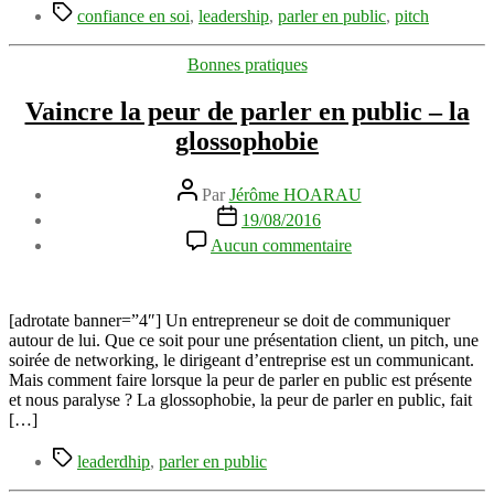
Étiquettes
en
confiance en soi
,
leadership
,
parler en public
,
pitch
public
Catégories
Bonnes pratiques
Vaincre la peur de parler en public – la
glossophobie
Auteur
Par
Jérôme HOARAU
de
Date
19/08/2016
l’article
de
sur
Aucun commentaire
l’article
Vaincre
la
peur
de
[adrotate banner=”4″] Un entrepreneur se doit de communiquer
parler
autour de lui. Que ce soit pour une présentation client, un pitch, une
en
soirée de networking, le dirigeant d’entreprise est un communicant.
public
Mais comment faire lorsque la peur de parler en public est présente
–
et nous paralyse ? La glossophobie, la peur de parler en public, fait
la
[…]
glossophobie
Étiquettes
leaderdhip
,
parler en public