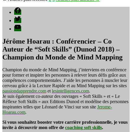
Pagination
Show
des
Facebook
publications
Twitter
YouTube
Jérôme Hoarau : Conférencier – Co
Auteur de “Soft Skills” (Dunod 2018) –
Champion du Monde de Mind Mapping
Champion du monde de Mind Mapping, j’interviens en conférence
pour former et inspirer les personnes à relever leurs défis grâce aux
compétences comportementales. J’aide les personnes à muscler leur
cerveau grâce à la Lecture Rapide et au Mind Mapping sur les sites
passiondapprendre.com
et
lesintelligences.com
.
Je suis également co-auteur des ouvrages « Soft Skills » et « Le
Réflexe Soft Skills » aux Editions Dunod et modélise des personnes
inspirantes telles que Léonard de Vinci sur son site
Jerome-
Hoarau.com
.
Si vous souhaitez booster votre carrière professionnelle, je vous
invite à découvrir mon offre de
coaching soft skills
.