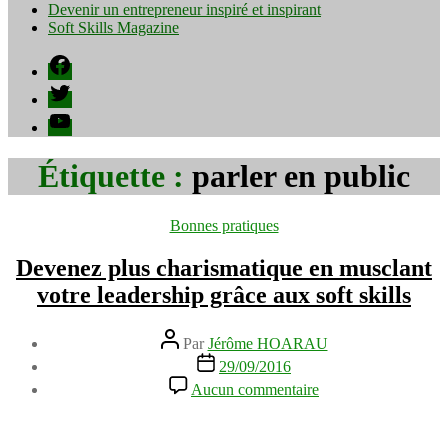
Devenir un entrepreneur inspiré et inspirant
Soft Skills Magazine
Facebook
Twitter
YouTube
Étiquette :
parler en public
Catégories
Bonnes pratiques
Devenez plus charismatique en musclant
votre leadership grâce aux soft skills
Auteur
Par
Jérôme HOARAU
de
Date
29/09/2016
l’article
de
sur
Aucun commentaire
l’article
Devenez
plus
charismatique