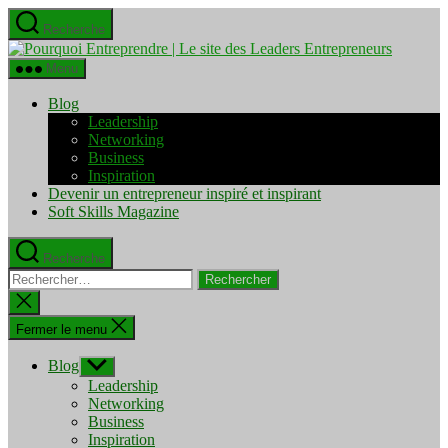
Aller
Recherche
au
Pourquo
contenu
Entrepre
Menu
|
Le
Blog
site
Leadership
des
Networking
Leaders
Business
Entrepre
Inspiration
Devenir un entrepreneur inspiré et inspirant
Soft Skills Magazine
Recherche
Rechercher :
Fermer
la
recherche
Fermer le menu
Blog
Afficher
le
Leadership
sous-
Networking
menu
Business
Inspiration