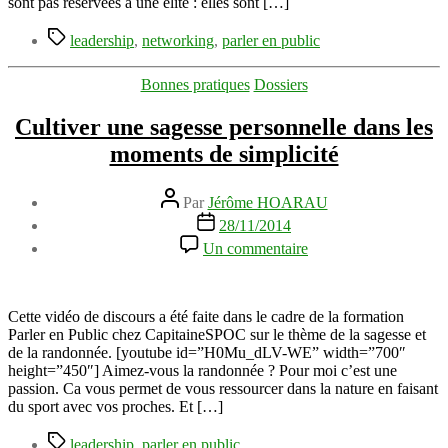
compétences
sont pas réservées à une élite : elles sont […]
oratoires
Étiquettes
leadership
,
networking
,
parler en public
Catégories
Bonnes pratiques
Dossiers
Cultiver une sagesse personnelle dans les
moments de simplicité
Auteur
Par
Jérôme HOARAU
de
Date
28/11/2014
l’article
de
sur
Un commentaire
l’article
Cultiver
une
sagesse
personnelle
Cette vidéo de discours a été faite dans le cadre de la formation
dans
Parler en Public chez CapitaineSPOC sur le thème de la sagesse et
les
de la randonnée. [youtube id=”H0Mu_dLV-WE” width=”700″
moments
height=”450″] Aimez-vous la randonnée ? Pour moi c’est une
de
passion. Ca vous permet de vous ressourcer dans la nature en faisant
simplicité
du sport avec vos proches. Et […]
Étiquettes
leadership
,
parler en public