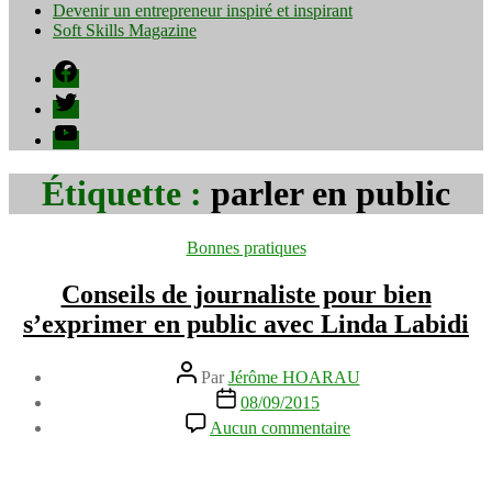
Devenir un entrepreneur inspiré et inspirant
Soft Skills Magazine
Facebook
Twitter
YouTube
Étiquette :
parler en public
Catégories
Bonnes pratiques
Conseils de journaliste pour bien
s’exprimer en public avec Linda Labidi
Auteur
Par
Jérôme HOARAU
de
Date
08/09/2015
l’article
de
sur
Aucun commentaire
l’article
Conseils
de
journaliste