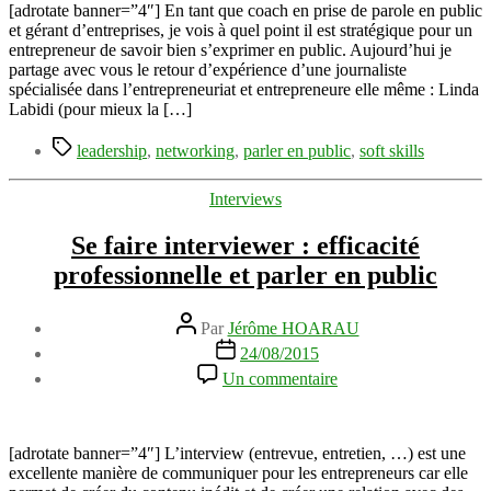
pour
[adrotate banner=”4″] En tant que coach en prise de parole en public
bien
et gérant d’entreprises, je vois à quel point il est stratégique pour un
s’exprimer
entrepreneur de savoir bien s’exprimer en public. Aujourd’hui je
en
partage avec vous le retour d’expérience d’une journaliste
public
spécialisée dans l’entrepreneuriat et entrepreneure elle même : Linda
avec
Labidi (pour mieux la […]
Linda
Étiquettes
Labidi
leadership
,
networking
,
parler en public
,
soft skills
Catégories
Interviews
Se faire interviewer : efficacité
professionnelle et parler en public
Auteur
Par
Jérôme HOARAU
de
Date
24/08/2015
l’article
de
sur
Un commentaire
l’article
Se
faire
interviewer
:
[adrotate banner=”4″] L’interview (entrevue, entretien, …) est une
efficacité
excellente manière de communiquer pour les entrepreneurs car elle
professionnelle