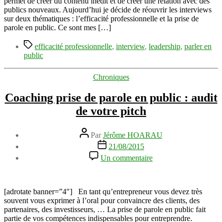
permet de créer du contenu inédit et de créer une relation avec des
et
publics nouveaux. Aujourd’hui je décide de réouvrir les interviews
parler
sur deux thématiques : l’efficacité professionnelle et la prise de
en
parole en public. Ce sont mes […]
public
Étiquettes
efficacité professionnelle
,
interview
,
leadership
,
parler en
public
Catégories
Chroniques
Coaching prise de parole en public : audit
de votre pitch
Auteur
Par
Jérôme HOARAU
de
Date
21/08/2015
l’article
de
sur
Un commentaire
l’article
Coaching
prise
de
parole
[adrotate banner=”4″] En tant qu’entrepreneur vous devez très
en
souvent vous exprimer à l’oral pour convaincre des clients, des
public
partenaires, des investisseurs, … La prise de parole en public fait
:
partie de vos compétences indispensables pour entreprendre.