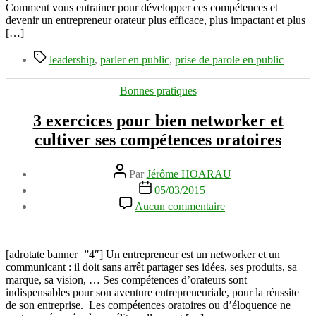
audit
Comment vous entrainer pour développer ces compétences et
de
devenir un entrepreneur orateur plus efficace, plus impactant et plus
votre
[…]
pitch
Étiquettes
leadership
,
parler en public
,
prise de parole en public
Catégories
Bonnes pratiques
3 exercices pour bien networker et
cultiver ses compétences oratoires
Auteur
Par
Jérôme HOARAU
de
Date
05/03/2015
l’article
de
sur
Aucun commentaire
l’article
3
exercices
pour
bien
[adrotate banner=”4″] Un entrepreneur est un networker et un
networker
communicant : il doit sans arrêt partager ses idées, ses produits, sa
et
marque, sa vision, … Ses compétences d’orateurs sont
cultiver
indispensables pour son aventure entrepreneuriale, pour la réussite
ses
de son entreprise. Les compétences oratoires ou d’éloquence ne