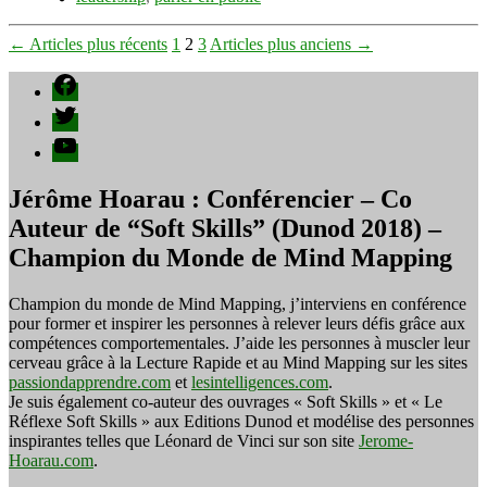
Pagination
←
Articles
plus récents
1
2
3
Articles
plus anciens
→
des
Facebook
publications
Twitter
YouTube
Jérôme Hoarau : Conférencier – Co
Auteur de “Soft Skills” (Dunod 2018) –
Champion du Monde de Mind Mapping
Champion du monde de Mind Mapping, j’interviens en conférence
pour former et inspirer les personnes à relever leurs défis grâce aux
compétences comportementales. J’aide les personnes à muscler leur
cerveau grâce à la Lecture Rapide et au Mind Mapping sur les sites
passiondapprendre.com
et
lesintelligences.com
.
Je suis également co-auteur des ouvrages « Soft Skills » et « Le
Réflexe Soft Skills » aux Editions Dunod et modélise des personnes
inspirantes telles que Léonard de Vinci sur son site
Jerome-
Hoarau.com
.