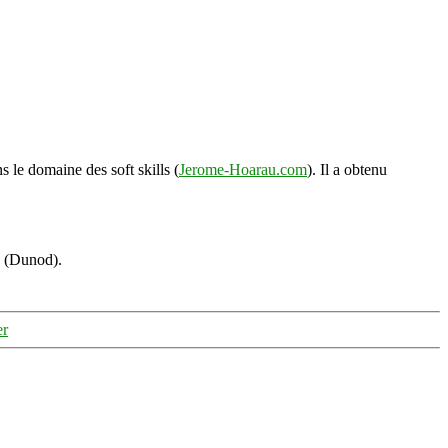
s le domaine des soft skills (
Jerome-Hoarau.com
). Il a obtenu
s (Dunod).
er