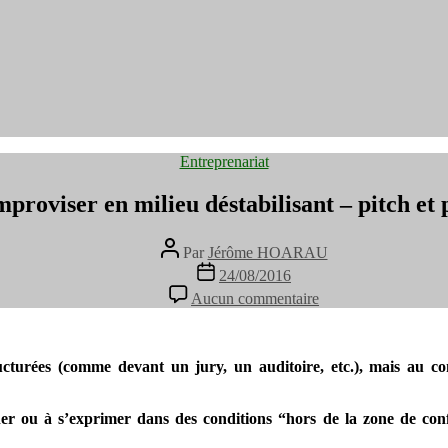
Catégories
Entreprenariat
mproviser en milieu déstabilisant – pitch et 
Auteur
Par
Jérôme HOARAU
de
Date
24/08/2016
l’article
de
sur
Aucun commentaire
l’article
S’entrainer
à
improviser
en
tructurées (comme devant un jury, un auditoire, etc.), mais au 
milieu
déstabilisant
er ou à s’exprimer dans des conditions “hors de la zone de conf
–
pitch