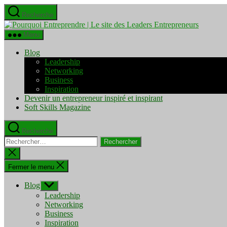
Aller
Recherche
au
Pourquo
contenu
Entrepre
Menu
|
Le
Blog
site
Leadership
des
Networking
Leaders
Business
Entrepre
Inspiration
Devenir un entrepreneur inspiré et inspirant
Soft Skills Magazine
Recherche
Rechercher :
Fermer
la
recherche
Fermer le menu
Blog
Afficher
le
Leadership
sous-
Networking
menu
Business
Inspiration