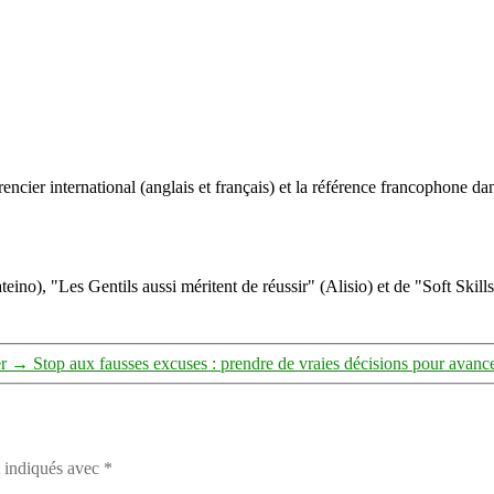
ncier international (anglais et français) et la référence francophone dan
eino), "Les Gentils aussi méritent de réussir" (Alisio) et de "Soft Skill
r
→
Stop aux fausses excuses : prendre de vraies décisions pour avanc
t indiqués avec
*