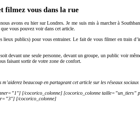
et
parler
t filmez vous dans la rue
en
public
 nous avons eu hier sur Londres. Je me suis mis à marcher à Southban
 que vous pouvez voir dans cet article.
es lieux publics) pour vous entrainer. Le fait de vous filmer en train d
 soit devant une seule personne, devant un groupe, un public voir même
ous faisant sortir de votre zone de confort.
us m’aiderez beaucoup en partageant cet article sur les réseaux sociaux
nner=”1″] [/cocorico_colonne] [cocorico_colonne taille=”un_tiers” 
er=”3″] [/cocorico_colonne]