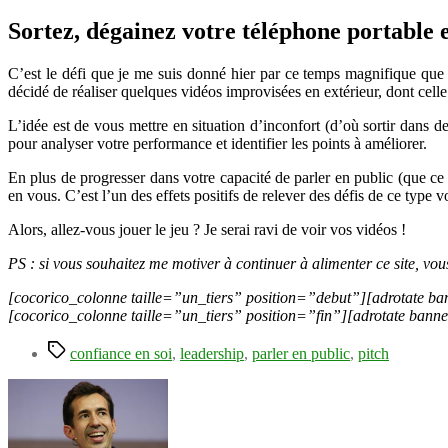
Sortez, dégainez votre téléphone portable e
C’est le défi que je me suis donné hier par ce temps magnifique que
décidé de réaliser quelques vidéos improvisées en extérieur, dont celle
L’idée est de vous mettre en situation d’inconfort (d’où sortir dans d
pour analyser votre performance et identifier les points à améliorer.
En plus de progresser dans votre capacité de parler en public (que ce
en vous. C’est l’un des effets positifs de relever des défis de ce type v
Alors, allez-vous jouer le jeu ? Je serai ravi de voir vos vidéos !
PS : si vous souhaitez me motiver à continuer à alimenter ce site, vo
[cocorico_colonne taille=”un_tiers” position=”debut”][adrotate ba
[cocorico_colonne taille=”un_tiers” position=”fin”][adrotate bann
Étiquettes
confiance en soi
,
leadership
,
parler en public
,
pitch