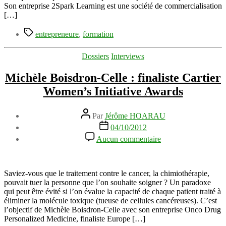
qui
Son entreprise 2Spark Learning est une société de commercialisation
entreprend
[…]
en
Étiquettes
France
entrepreneure
,
formation
Catégories
Dossiers
Interviews
Michèle Boisdron-Celle : finaliste Cartier
Women’s Initiative Awards
Auteur
Par
Jérôme HOARAU
de
Date
04/10/2012
l’article
de
sur
Aucun commentaire
l’article
Michèle
Boisdron-
Celle
:
Saviez-vous que le traitement contre le cancer, la chimiothérapie,
finaliste
pouvait tuer la personne que l’on souhaite soigner ? Un paradoxe
Cartier
qui peut être évité si l’on évalue la capacité de chaque patient traité à
Women’s
éliminer la molécule toxique (tueuse de cellules cancéreuses). C’est
Initiative
l’objectif de Michèle Boisdron-Celle avec son entreprise Onco Drug
Awards
Personalized Medicine, finaliste Europe […]