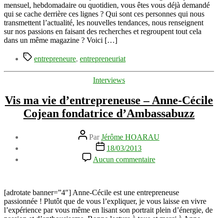
femme
mensuel, hebdomadaire ou quotidien, vous êtes vous déjà demandé
qui
qui se cache derrière ces lignes ? Qui sont ces personnes qui nous
n’a
transmettent l’actualité, les nouvelles tendances, nous renseignent
rien
sur nos passions en faisant des recherches et regroupent tout cela
voulu
dans un même magazine ? Voici […]
lâcher
Étiquettes
–
entrepreneure
,
entrepreneuriat
Mariame
Dembele
Catégories
Interviews
–
@life
Vis ma vie d’entrepreneuse – Anne-Cécile
magazine
Cojean fondatrice d’Ambassabuzz
Auteur
Par
Jérôme HOARAU
de
Date
18/03/2013
l’article
de
sur
Aucun commentaire
l’article
Vis
ma
vie
d’entrepreneuse
[adrotate banner=”4″] Anne-Cécile est une entrepreneuse
–
passionnée ! Plutôt que de vous l’expliquer, je vous laisse en vivre
Anne-
l’expérience par vous même en lisant son portrait plein d’énergie, de
Cécile