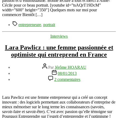
passion et d’enthousiasme. Bonne lecture à tous et merci à Anne-
Cojean
Cécile pour ce beau portrait. [youtube id=”tsAQrT19DcM”
fondatrice
width=”600″ height=”350″] Quelques mots sur moi pour
d’Ambassabuzz
commencer Bientôt […]
Étiquettes
entrepreneure
,
portrait
Catégories
Interviews
Lara Pawlicz : une femme passionnée et
optimiste qui entreprend en France
Auteur
Par
Jérôme HOARAU
de
Date
08/01/2013
l’article
de
sur
2 commentaires
l’article
Lara
Pawlicz
:
une
Lara Pawlicz est une femme entrepreneur qui a créé un concept
femme
innovant : des logiciels permettant aux collaborateurs d’entreprise de
passionnée
mieux mémoriser sur le long terme les connaissances (savoirs,
et
savoir-faire et savoir-être). C’est avec passion qu’elle témoigne sur
optimiste
Pourquoi Entreprendre sur l’esprit d’entreprendre et l’optimisme !