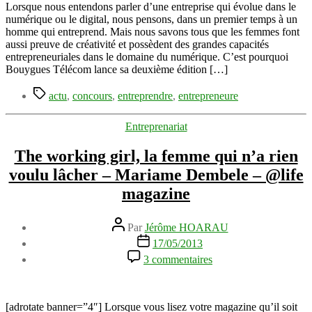
entreprennent
Lorsque nous entendons parler d’une entreprise qui évolue dans le
dans
numérique ou le digital, nous pensons, dans un premier temps à un
le
homme qui entreprend. Mais nous savons tous que les femmes font
numérique
aussi preuve de créativité et possèdent des grandes capacités
et
entrepreneuriales dans le domaine du numérique. C’est pourquoi
le
Bouygues Télécom lance sa deuxième édition […]
digital
Étiquettes
actu
,
concours
,
entreprendre
,
entrepreneure
Catégories
Entreprenariat
The working girl, la femme qui n’a rien
voulu lâcher – Mariame Dembele – @life
magazine
Auteur
Par
Jérôme HOARAU
de
Date
17/05/2013
l’article
de
sur
3 commentaires
l’article
The
working
girl,
la
[adrotate banner=”4″] Lorsque vous lisez votre magazine qu’il soit