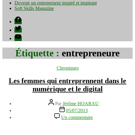
Devenir un entrepreneur inspiré et inspirant
Soft Skills Magazine
Facebook
Twitter
YouTube
Étiquette :
entrepreneure
Catégories
Chroniques
Les femmes qui entreprennent dans le
numérique et le digital
Auteur
Par
Jérôme HOARAU
de
Date
05/07/2013
l’article
de
sur
Un commentaire
l’article
Les
femmes
qui