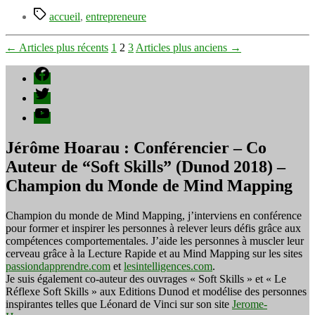
Étiquettes
accueil
,
entrepreneure
Pagination
←
Articles
plus récents
1
2
3
Articles
plus anciens
→
des
Facebook
publications
Twitter
YouTube
Jérôme Hoarau : Conférencier – Co
Auteur de “Soft Skills” (Dunod 2018) –
Champion du Monde de Mind Mapping
Champion du monde de Mind Mapping, j’interviens en conférence
pour former et inspirer les personnes à relever leurs défis grâce aux
compétences comportementales. J’aide les personnes à muscler leur
cerveau grâce à la Lecture Rapide et au Mind Mapping sur les sites
passiondapprendre.com
et
lesintelligences.com
.
Je suis également co-auteur des ouvrages « Soft Skills » et « Le
Réflexe Soft Skills » aux Editions Dunod et modélise des personnes
inspirantes telles que Léonard de Vinci sur son site
Jerome-