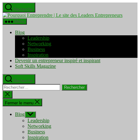
Aller
Recherche
au
Pourquo
contenu
Entrepre
Menu
|
Le
Blog
site
Leadership
des
Networking
Leaders
Business
Entrepre
Inspiration
Devenir un entrepreneur inspiré et inspirant
Soft Skills Magazine
Recherche
Rechercher :
Fermer
la
recherche
Fermer le menu
Blog
Afficher
le
Leadership
sous-
Networking
menu
Business
Inspiration