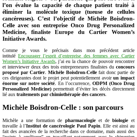
l’on évalue la capacité de chaque patient traité à
Initiative
Awards
éliminer la molécule toxique (tueuse de cellules
cancéreuses). C’est l’objectif de Michèle Boisdron-
Celle avec son entreprise Onco Drug Personalized
Medicine, finaliste Europe du Cartier Women’s
Initiative Awards.
Comme je vous le précisais dans mon précédent article
intitulé
Encourager l’esprit d’entreprise des femmes avec Cartier
Women’s Initiative Awards
, j’ai eu la chance de pouvoir rencontrer
et interviewer deux des trois entrepreneures finalistes du
concours
proposé par Cartier
.
Michèle Boisdron-Celle
fait donc partie de
ces dirigeantes dont le projet peut potentiellement avoir
un impact
énorme sur notre société
. En l’occurrence,
ODPM (Onco Drug
Personalized Medicine)
permettrait d’éviter les décès directement
lié aux
traitements par chimiothérapie des cancers
.
Michèle Boisdron-Celle : son parcours
Michèle a une formation de
pharmacologie
et de
biologie
et
travaille à l’
Institut de cancérologie Paul Papin
. Elle est ainsi au
fait des avancées de la recherche dans ce domaine, mais aussi des
“points à améliorer” en travaillant notamment avec le chirurgien