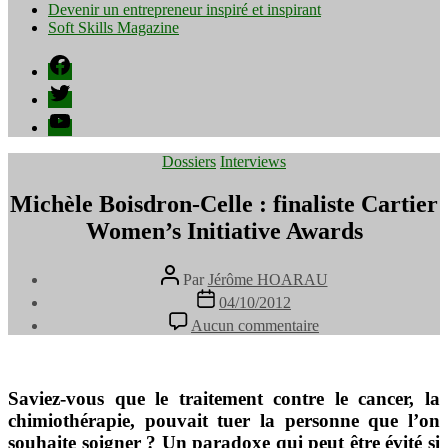
Devenir un entrepreneur inspiré et inspirant
Soft Skills Magazine
Facebook
Twitter
YouTube
Catégories
Dossiers
Interviews
Michèle Boisdron-Celle : finaliste Cartier
Women’s Initiative Awards
Auteur
Par
Jérôme HOARAU
de
Date
04/10/2012
l’article
de
sur
Aucun commentaire
l’article
Michèle
Boisdron-
Celle
:
Saviez-vous que le traitement contre le cancer, la
finaliste
chimiothérapie, pouvait tuer la personne que l’on
Cartier
souhaite soigner ? Un paradoxe qui peut être évité si
Women’s