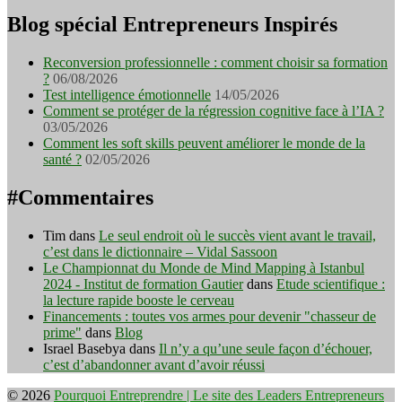
Blog spécial Entrepreneurs Inspirés
Reconversion professionnelle : comment choisir sa formation
?
06/08/2026
Test intelligence émotionnelle
14/05/2026
Comment se protéger de la régression cognitive face à l’IA ?
03/05/2026
Comment les soft skills peuvent améliorer le monde de la
santé ?
02/05/2026
#Commentaires
Tim
dans
Le seul endroit où le succès vient avant le travail,
c’est dans le dictionnaire – Vidal Sassoon
Le Championnat du Monde de Mind Mapping à Istanbul
2024 - Institut de formation Gautier
dans
Etude scientifique :
la lecture rapide booste le cerveau
Financements : toutes vos armes pour devenir "chasseur de
prime"
dans
Blog
Israel Basebya
dans
Il n’y a qu’une seule façon d’échouer,
c’est d’abandonner avant d’avoir réussi
© 2026
Pourquoi Entreprendre | Le site des Leaders Entrepreneurs