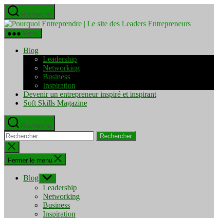
Aller
Recherche
au
Pourquo
contenu
Entrepre
Menu
|
Le
Blog
site
Leadership
des
Networking
Leaders
Business
Entrepre
Inspiration
Devenir un entrepreneur inspiré et inspirant
Soft Skills Magazine
Recherche
Rechercher :
Fermer
la
recherche
Fermer le menu
Blog
Afficher
le
Leadership
sous-
Networking
menu
Business
Inspiration