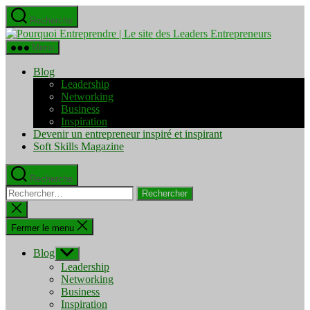
Aller
Recherche
au
Pourquo
contenu
Entrepre
Menu
|
Le
Blog
site
Leadership
des
Networking
Leaders
Business
Entrepre
Inspiration
Devenir un entrepreneur inspiré et inspirant
Soft Skills Magazine
Recherche
Rechercher :
Fermer
la
recherche
Fermer le menu
Blog
Afficher
le
Leadership
sous-
Networking
menu
Business
Inspiration