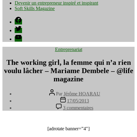
Devenir un entrepreneur inspiré et inspirant
Soft Skills Magazine
Facebook
Twitter
YouTube
Catégories
Entreprenariat
The working girl, la femme qui n’a rien
voulu lâcher – Mariame Dembele – @life
magazine
Auteur
Par
Jérôme HOARAU
de
Date
17/05/2013
l’article
de
sur
3 commentaires
l’article
The
working
girl,
la
[adrotate banner=”4″]
femme