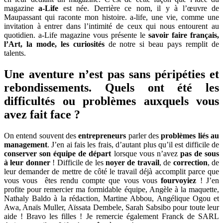
magazine
a-Life
est née. Derrière ce nom, il y à l’œuvre de
Maupassant qui raconte mon histoire. a-life, une vie, comme une
invitation à entrer dans l’intimité de ceux qui nous entourent au
quotidien. a-Life magazine vous présente le
savoir faire français,
l’Art, la mode, les curiosités
de notre si beau pays remplit de
talents.
Une aventure n’est pas sans péripéties et
rebondissements. Quels ont été les
difficultés ou problèmes auxquels vous
avez fait face ?
On entend souvent des
entrepreneurs
parler des
problèmes liés au
management
. J’en ai fais les frais, d’autant plus qu’il est difficile de
conserver son équipe de départ
lorsque vous n’avez
pas de sous
à leur donner
! Difficile de les
noyer de travail
, de
correction
, de
leur demander de mettre de côté le travail déjà accomplit parce que
vous vous êtes rendu compte que vous vous
fourvoyiez
! J’en
profite pour remercier ma formidable équipe, Angèle à la maquette,
Nathaly Baldo à la rédaction, Martine Abbou, Angélique Ogou et
Awa, Anaïs Muller, Aïssata Dembele, Sarah Sabsibo pour toute leur
aide ! Bravo les filles ! Je remercie également Franck de SARL