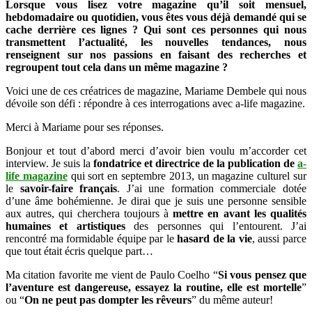
Lorsque vous lisez votre magazine qu’il soit mensuel,
qui
hebdomadaire ou quotidien, vous êtes vous déjà demandé qui se
n’a
cache derrière ces lignes ? Qui sont ces personnes qui nous
rien
transmettent l’actualité, les nouvelles tendances, nous
voulu
renseignent sur nos passions en faisant des recherches et
lâcher
regroupent tout cela dans un même magazine ?
–
Mariame
Voici une de ces créatrices de magazine, Mariame Dembele qui nous
Dembele
dévoile son défi : répondre à ces interrogations avec a-life magazine.
–
@life
Merci à Mariame pour ses réponses.
magazine
Bonjour et tout d’abord merci d’avoir bien voulu m’accorder cet
interview. Je suis la
fondatrice et directrice de la publication de
a-
life magazine
qui sort en septembre 2013, un magazine culturel sur
le
savoir-faire français
. J’ai une formation commerciale dotée
d’une âme bohémienne. Je dirai que je suis une personne sensible
aux autres, qui cherchera toujours à
mettre en avant les qualités
humaines et artistiques
des personnes qui l’entourent. J’ai
rencontré ma formidable équipe par le
hasard de la vie
, aussi parce
que tout était écris quelque part…
Ma citation favorite me vient de Paulo Coelho “
Si vous pensez que
l’aventure est dangereuse, essayez la routine, elle est mortelle
”
ou “
On ne peut pas dompter les rêveurs
” du même auteur!