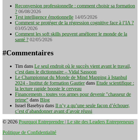
Reconversion professionnelle : comment choisir sa formation
?
06/08/2026
Test intelligence émotionnelle
14/05/2026
Comment se protéger de la régression cognitive face à l’IA ?
03/05/2026
Comment les soft skills peuvent améliorer le monde de la
santé ?
02/05/2026
#Commentaires
Tim
dans
Le seul endroit où le succès vient avant le travail,
c’est dans le dictionnaire – Vidal Sassoon
Le Championnat du Monde de Mind Mapping à Istanbul
2024 - Institut de formation Gautier
dans
Etude scientifique :
la lecture rapide booste le cerveau
Financements : toutes vos armes pour devenir "chasseur de
prime"
dans
Blog
Israel Basebya
dans
Il n’y a qu’une seule façon d’échouer,
c’est d’abandonner avant d’avoir réussi
© 2026
Pourquoi Entreprendre | Le site des Leaders Entrepreneurs
Politique de Confidentialité