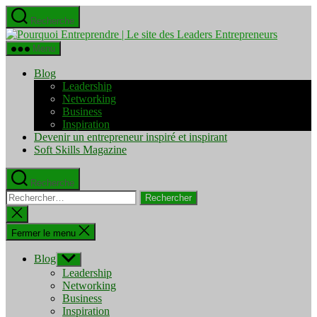
Aller
Recherche
au
Pourquo
contenu
Entrepre
Menu
|
Le
Blog
site
Leadership
des
Networking
Leaders
Business
Entrepre
Inspiration
Devenir un entrepreneur inspiré et inspirant
Soft Skills Magazine
Recherche
Rechercher :
Fermer
la
recherche
Fermer le menu
Blog
Afficher
le
Leadership
sous-
Networking
menu
Business
Inspiration