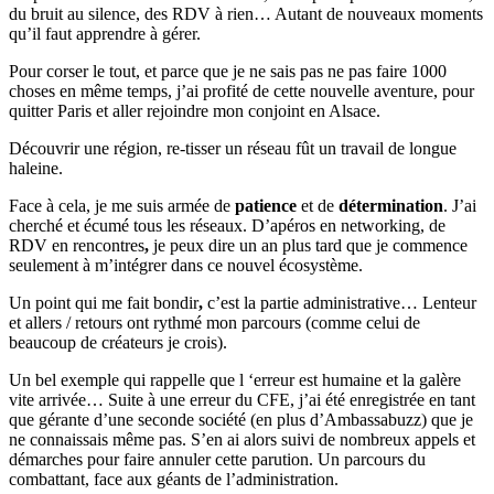
du bruit au silence, des RDV à rien… Autant de nouveaux moments
qu’il faut apprendre à gérer.
Pour corser le tout, et parce que je ne sais pas ne pas faire 1000
choses en même temps, j’ai profité de cette nouvelle aventure, pour
quitter Paris et aller rejoindre mon conjoint en Alsace.
Découvrir une région, re-tisser un réseau fût un travail de longue
haleine.
Face à cela, je me suis armée de
patience
et de
détermination
. J’ai
cherché et écumé tous les réseaux. D’apéros en networking, de
RDV en rencontres
,
je peux dire un an plus tard que je commence
seulement à m’intégrer dans ce nouvel écosystème.
Un point qui me fait bondir
,
c’est la partie administrative… Lenteur
et allers / retours ont rythmé mon parcours (comme celui de
beaucoup de créateurs je crois).
Un bel exemple qui rappelle que l ‘erreur est humaine et la galère
vite arrivée… Suite à une erreur du CFE, j’ai été enregistrée en tant
que gérante d’une seconde société (en plus d’Ambassabuzz) que je
ne connaissais même pas. S’en ai alors suivi de nombreux appels et
démarches pour faire annuler cette parution. Un parcours du
combattant, face aux géants de l’administration.