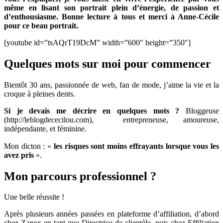
même en lisant son portrait plein d’énergie, de passion et
Cojean
d’enthousiasme. Bonne lecture à tous et merci à Anne-Cécile
fondatrice
pour ce beau portrait.
d’Ambassabuzz
[youtube id=”tsAQrT19DcM” width=”600″ height=”350″]
Quelques mots sur moi pour commencer
Bientôt 30 ans, passionnée de web, fan de mode, j’aime la vie et la
croque à pleines dents.
Si je devais me décrire en quelques mots ?
Bloggeuse
(http://leblogdececilou.com), entrepreneuse, amoureuse,
indépendante, et féminine.
Mon dicton : «
les risques sont moins effrayants lorsque vous les
avez pris
».
Mon parcours professionnel ?
Une belle réussite !
Après plusieurs années passées en plateforme d’affiliation, d’abord
chez Zanox en tant que Directrice de clientèle, puis chez Effiliation