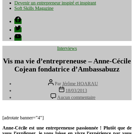
Devenir un entrepreneur inspiré et inspirant
Soft Skills Magazine
Facebook
Twitter
YouTube
Catégories
Interviews
Vis ma vie d’entrepreneuse – Anne-Cécile
Cojean fondatrice d’Ambassabuzz
Auteur
Par
Jérôme HOARAU
de
Date
18/03/2013
l’article
de
sur
Aucun commentaire
l’article
Vis
ma
vie
d’entrepreneuse
[adrotate banner=”4″]
–
Anne-Cécile est une entrepreneuse passionnée ! Plutôt que de
Anne-
vous l’expliquer, je vous laisse en vivre l’expérience par vous
Cécile