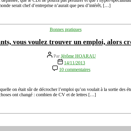
t dépassée, que le CDI ne pourra pas perdurer et que l’hyper-spécialisa
indispensable
monde serait chef d’entreprise n’aurait que peu d’intérêt, […]
pour
trouver
un
emploi
Catégories
Bonnes pratiques
nts, vous voulez trouver un emploi, alors cré
Auteur
Par
Jérôme HOARAU
de
Date
14/11/2013
l’article
de
sur
10 commentaires
l’article
Etudiants,
vous
voulez
trouver
uelle on était sûr de décrocher l’emploi qu’on voulait à la sortie des étu
un
 choses ont changé : combien de CV et de lettres […]
emploi,
alors
créez
le
!