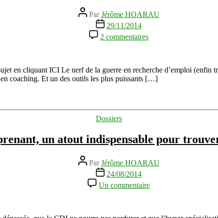
Auteur
Par
Jérôme HOARAU
de
Date
29/11/2014
l’article
de
sur
2 commentaires
l’article
Interviewer
pour
créer
votre
jet en cliquant ICI Le nerf de la guerre en recherche d’emploi (enfin tro
réseau
en coaching. Et un des outils les plus puissants […]
et
trouver
un
emploi
Catégories
Dossiers
prenant, un atout indispensable pour trouve
Auteur
Par
Jérôme HOARAU
de
Date
24/08/2014
l’article
de
sur
Un commentaire
l’article
Etre
entreprenant,
un
atout