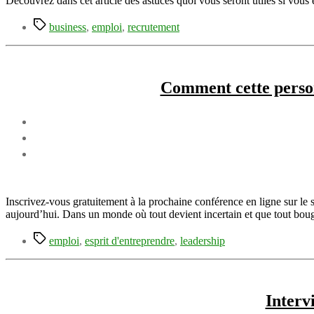
Découvrez dans cet article des astuces quoi vous seront utiles si vous
Étiquettes
business
,
emploi
,
recrutement
Comment cette personn
Inscrivez-vous gratuitement à la prochaine conférence en ligne sur le su
aujourd’hui. Dans un monde où tout devient incertain et que tout boug
Étiquettes
emploi
,
esprit d'entreprendre
,
leadership
Interv