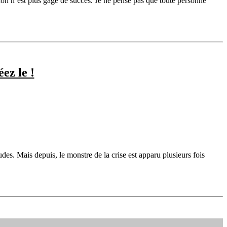
tion n’est plus gage de succès. Je ne pense pas que toute personne
ez le !
des. Mais depuis, le monstre de la crise est apparu plusieurs fois