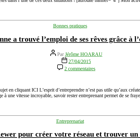
 êtes dans l’une de ces deux situations ! [adrotate banner=”4″] Mon acti
client
dans
le
domaine
Catégories
Bonnes pratiques
du
service
e a trouvé l’emploi de ses rêves grâce à l
Auteur
Par
Jérôme HOARAU
de
Date
27/04/2015
l’article
de
sur
2 commentaires
l’article
Comment
cette
personne
a
jet en cliquant ICI L’esprit d’entreprendre n’est pas utile qu’aux créateur
trouvé
e à une vitesse incroyable, savoir rester entreprenant permet de se fra
l’emploi
de
ses
rêves
Catégories
Entreprenariat
grâce
à
iewer pour créer votre réseau et trouver un
l’esprit
d’entreprendre