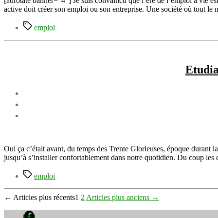
[adrotate banner=”4″] Je suis convaincu que l’ère de l’emploi à vie es
active doit créer son emploi ou son entreprise. Une société où tout le 
Étiquettes
emploi
Etudia
Oui ça c’était avant, du temps des Trente Glorieuses, époque durant laq
jusqu’à s’installer confortablement dans notre quotidien. Du coup les
Étiquettes
emploi
Pagination
←
Articles
plus récents
1
2
Articles
plus anciens
→
des
Facebook