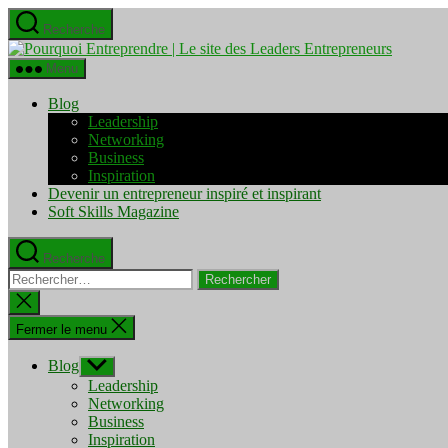
Aller
Recherche
au
Pourquo
contenu
Entrepre
Menu
|
Le
Blog
site
Leadership
des
Networking
Leaders
Business
Entrepre
Inspiration
Devenir un entrepreneur inspiré et inspirant
Soft Skills Magazine
Recherche
Rechercher :
Fermer
la
recherche
Fermer le menu
Blog
Afficher
le
Leadership
sous-
Networking
menu
Business
Inspiration