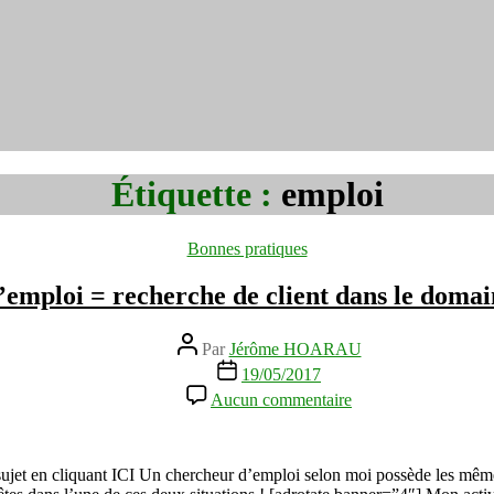
Étiquette :
emploi
Catégories
Bonnes pratiques
emploi = recherche de client dans le domai
Auteur
Par
Jérôme HOARAU
de
Date
19/05/2017
l’article
de
sur
Aucun commentaire
l’article
Recherche
d’emploi
=
recherche
sujet en cliquant ICI Un chercheur d’emploi selon moi possède les mêmes
de