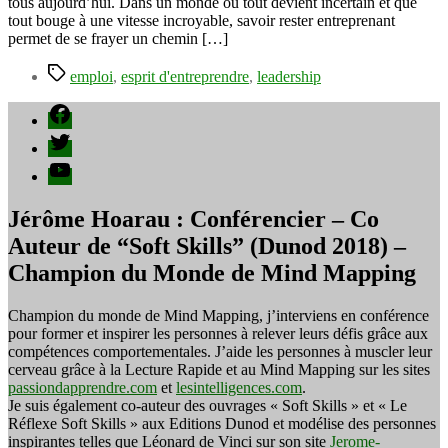
de
tous aujourd’hui. Dans un monde où tout devient incertain et que
ses
tout bouge à une vitesse incroyable, savoir rester entreprenant
rêves
permet de se frayer un chemin […]
grâce
Étiquettes
à
emploi
,
esprit d'entreprendre
,
leadership
l’esprit
d’entreprendre
Facebook
Twitter
YouTube
Jérôme Hoarau : Conférencier – Co
Auteur de “Soft Skills” (Dunod 2018) –
Champion du Monde de Mind Mapping
Champion du monde de Mind Mapping, j’interviens en conférence
pour former et inspirer les personnes à relever leurs défis grâce aux
compétences comportementales. J’aide les personnes à muscler leur
cerveau grâce à la Lecture Rapide et au Mind Mapping sur les sites
passiondapprendre.com
et
lesintelligences.com
.
Je suis également co-auteur des ouvrages « Soft Skills » et « Le
Réflexe Soft Skills » aux Editions Dunod et modélise des personnes
inspirantes telles que Léonard de Vinci sur son site
Jerome-