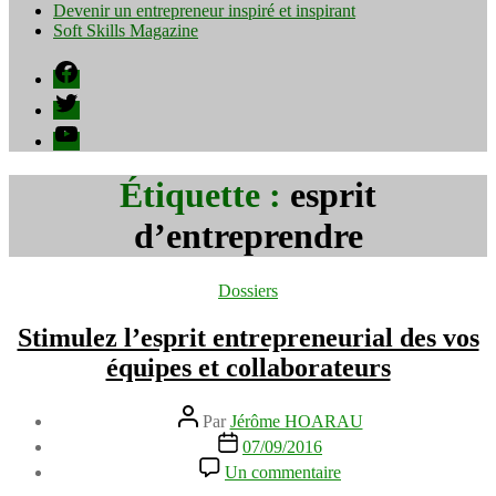
Devenir un entrepreneur inspiré et inspirant
Soft Skills Magazine
Facebook
Twitter
YouTube
Étiquette :
esprit
d’entreprendre
Catégories
Dossiers
Stimulez l’esprit entrepreneurial des vos
équipes et collaborateurs
Auteur
Par
Jérôme HOARAU
de
Date
07/09/2016
l’article
de
sur
Un commentaire
l’article
Stimulez