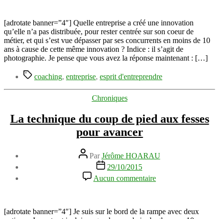
l’esprit
entrepreneurial
des
[adrotate banner=”4″] Quelle entreprise a créé une innovation
vos
qu’elle n’a pas distribuée, pour rester centrée sur son coeur de
équipes
métier, et qui s’est vue dépasser par ses concurrents en moins de 10
et
ans à cause de cette même innovation ? Indice : il s’agit de
collaborateurs
photographie. Je pense que vous avez la réponse maintenant : […]
Étiquettes
coaching
,
entreprise
,
esprit d'entreprendre
Catégories
Chroniques
La technique du coup de pied aux fesses
pour avancer
Auteur
Par
Jérôme HOARAU
de
Date
29/10/2015
l’article
de
sur
Aucun commentaire
l’article
La
technique
du
coup
[adrotate banner=”4″] Je suis sur le bord de la rampe avec deux