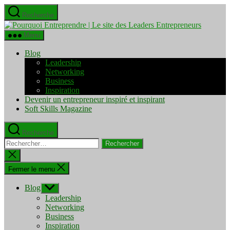
Aller
Recherche
au
Pourquo
contenu
Entrepre
Menu
|
Le
Blog
site
Leadership
des
Networking
Leaders
Business
Entrepre
Inspiration
Devenir un entrepreneur inspiré et inspirant
Soft Skills Magazine
Recherche
Rechercher :
Fermer
la
recherche
Fermer le menu
Blog
Afficher
le
Leadership
sous-
Networking
menu
Business
Inspiration