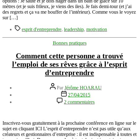
de
options : Je saute et je dois nager dans un bain de glace sur 10
pied
mètres (et je suis frileux, je viens des iles). Je fais demi-tour (et j’ai
aux
des regrets et ça va me bouffer de l’intérieur). Comme vous le voyez
fesses
sur […]
pour
Étiquettes
avancer
esprit d'entreprendre
,
leadership
,
motivation
Catégories
Bonnes pratiques
Comment cette personne a trouvé
l’emploi de ses rêves grâce à l’esprit
d’entreprendre
Auteur
Par
Jérôme HOARAU
de
Date
27/04/2015
l’article
de
sur
2 commentaires
l’article
Comment
cette
personne
a
Inscrivez-vous gratuitement à la prochaine conférence en ligne sur le
trouvé
sujet en cliquant ICI L’esprit d’entreprendre n’est pas utile qu’aux
l’emploi
créateurs et gestionnaires d’entreprise : il est indispensable à toutes et