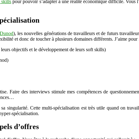
 skills
pour pouvoir s’adapter à une réalité économique difficile. Vous l’
emploi
pécialisation
, Dunod
), les nouvelles générations de travailleurs et de futurs travaille
lexibilité et donc de toucher à plusieurs domaines différents. J’aime pour 
eurs objectifs et le développement de leurs soft skills)
unod)
rtise. Faire des interviews stimule mes compétences de questionnemen
rences…
sa singularité. Cette multi-spécialisation est très utile quand on trav
yper-spécialisation.
els d’offres