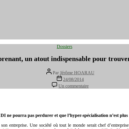
Catégories
Dossiers
prenant, un atout indispensable pour trouve
Auteur
Par
Jérôme HOARAU
de
Date
24/08/2014
l’article
de
sur
Un commentaire
l’article
Etre
entreprenant,
un
atout
indispensable
 CDI ne pourra pas perdurer et que l’hyper-spécialisation n’est plus
pour
trouver
son entreprise. Une société où tout le monde serait chef d’entreprise 
un