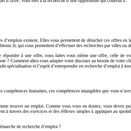
 d’offre. Vous êtes à la recherche d’une opportunité qui collerait à :
 d’emplois existent. Elles vous permettent de dénicher ces offres en l
tonic.fr, qui vous permettent d’effectuer des recherches par villes ou d
e répondre à une offre, vous faites vous même une offre, celle de vos
te ? Comment allez-vous adapter votre discours au besoin de votre client
ulti-spécialisation et l’esprit d’entreprendre en recherche d’emploi à tra
 compétences humaines, ces compétences intangibles que vous n’avez pa
mme trouver un emploi. Comme vous vous en doutez, vous devez puiser d
nent à travers des exercices et des réflexes simples à appliquer au quo
 démarche de recherche d’emploi ?