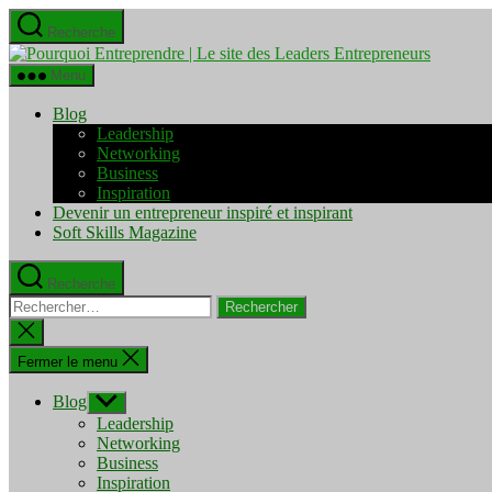
Aller
Recherche
au
Pourquo
contenu
Entrepre
Menu
|
Le
Blog
site
Leadership
des
Networking
Leaders
Business
Entrepre
Inspiration
Devenir un entrepreneur inspiré et inspirant
Soft Skills Magazine
Recherche
Rechercher :
Fermer
la
recherche
Fermer le menu
Blog
Afficher
le
Leadership
sous-
Networking
menu
Business
Inspiration