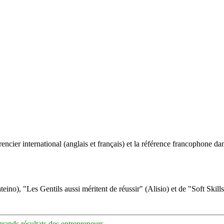
ncier international (anglais et français) et la référence francophone dan
eino), "Les Gentils aussi méritent de réussir" (Alisio) et de "Soft Skill
grands résultats des entrepreneurs