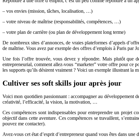
Répondre à une offre d’emploi, c’est un peu comme répondre à un appel
– vos envies (mission, tâches, localisation, …)
– votre niveau de maîtrise (responsabilités, compétences, …)
– votre plan de carrière (ou plan de développement long terme)
De nombreux sites d’annonces, de vraies plateformes d’appels d’offres
de maîtrise. Vous avez par exemple des offres d’emplois à Paris par Job
Une fois l’offre trouvée, vous devez y répondre. Mais plutôt que d
entrepreneurial, comment allez-vous “marketer” votre offre pour ce pos
les supports qu’ils désirent vraiment ? Voici un exemple illustrant la m
Cultiver ses soft skills jour après jour
Voici mon quotidien passionnant : accompagner au développement des
créativité, l’efficacité, la vision, la motivation, …
Ces compétences sont indispensables pour entreprendre un projet co
objectif dans cette aventure. Ces compétences se travaillent, s’entrai
pouvez me contacter).
Avez-vous cet état d’esprit d’entrepreneur quand vous êtes dans une