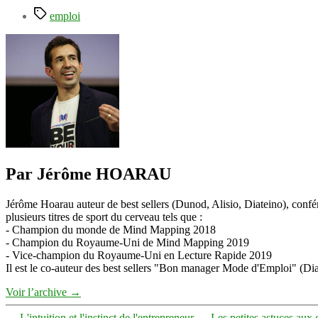
Étiquettes
emploi
Par Jérôme HOARAU
Jérôme Hoarau auteur de best sellers (Dunod, Alisio, Diateino), confére
plusieurs titres de sport du cerveau tels que :
- Champion du monde de Mind Mapping 2018
- Champion du Royaume-Uni de Mind Mapping 2019
- Vice-champion du Royaume-Uni en Lecture Rapide 2019
Il est le co-auteur des best sellers "Bon manager Mode d'Emploi" (Diat
Voir l’archive
→
←
L'intuition et l'instinct de l'entrepreneur
→
Les petites astuces aux 