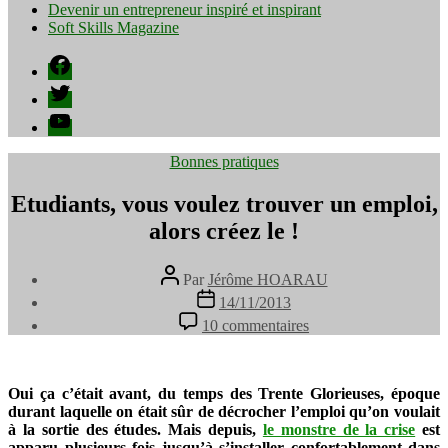
Devenir un entrepreneur inspiré et inspirant
Soft Skills Magazine
Facebook
Twitter
YouTube
Catégories
Bonnes pratiques
Etudiants, vous voulez trouver un emploi,
alors créez le !
Auteur
Par
Jérôme HOARAU
de
Date
14/11/2013
l’article
de
sur
10 commentaires
l’article
Etudiants,
vous
voulez
trouver
Oui ça c’était avant, du temps des Trente Glorieuses, époque
un
durant laquelle on était sûr de décrocher l’emploi qu’on voulait
emploi,
à la sortie des études. Mais depuis,
le monstre de la crise
est
alors
apparu plusieurs fois jusqu’à s’installer confortablement dans