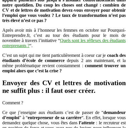
créez
notre quotidien. Du coup les choses ont changé : combien de
le
CV et de lettres de motivation devez-vous envoyer pour obtenir
!
l’emploi que vous voulez ? Le taux de transformation n’est pas
très élevé n’est ce pas ?
Après avoir mis à l’honneur les femmes en octobre sur Pourquoi-
Entreprendre.fr, c’est au tour des étudiants pour le mois de
novembre à travers l’initiative “
Quels sont les réflexes des étudiants
entreprenants ?
“.
C’est un sujet qui me tient particulièrement à coeur car je
coach des
étudiants d’école de commerce
depuis 2 ans maintenant, et la
même problématique revient constamment :
comment trouver un
emploi alors que c’est la crise ?
Envoyer des CV et lettres de motivation
ne suffit plus : il faut oser créer.
Comment ?
Ce que j’enseigne aux étudiants c’est de passer de “
demandeur
d’emploi
” à “
entrepreneur de sa carrière
“. En effet, lorsque vous
demandez quelque chose, vous êtes dans
l’attente
: le recruteur est
en position de force et vous avez peu de leviers pour influencer la