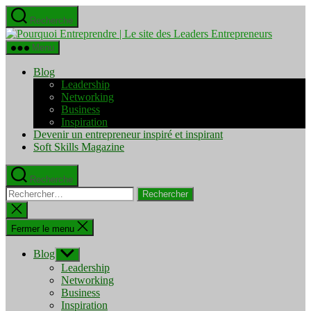
Aller
Recherche
au
Pourquo
contenu
Entrepre
Menu
|
Le
Blog
site
Leadership
des
Networking
Leaders
Business
Entrepre
Inspiration
Devenir un entrepreneur inspiré et inspirant
Soft Skills Magazine
Recherche
Rechercher :
Fermer
la
recherche
Fermer le menu
Blog
Afficher
le
Leadership
sous-
Networking
menu
Business
Inspiration