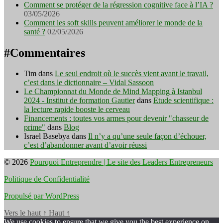
Comment se protéger de la régression cognitive face à l’IA ?
03/05/2026
Comment les soft skills peuvent améliorer le monde de la
santé ?
02/05/2026
#Commentaires
Tim
dans
Le seul endroit où le succès vient avant le travail,
c’est dans le dictionnaire – Vidal Sassoon
Le Championnat du Monde de Mind Mapping à Istanbul
2024 - Institut de formation Gautier
dans
Etude scientifique :
la lecture rapide booste le cerveau
Financements : toutes vos armes pour devenir "chasseur de
prime"
dans
Blog
Israel Basebya
dans
Il n’y a qu’une seule façon d’échouer,
c’est d’abandonner avant d’avoir réussi
© 2026
Pourquoi Entreprendre | Le site des Leaders Entrepreneurs
Politique de Confidentialité
Propulsé par WordPress
Vers le haut
↑
Haut
↑
We use cookies to ensure that we give you the best experience on