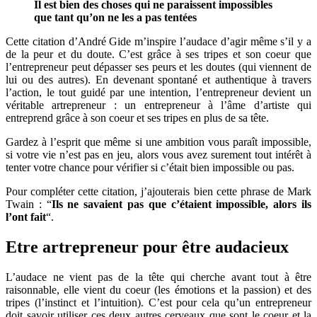
Il est bien des choses qui ne paraissent impossibles
qui
que tant qu’on ne les a pas tentées
ne
paraissent
Cette citation d’André Gide m’inspire l’audace d’agir même s’il y a
impossibles
de la peur et du doute. C’est grâce à ses tripes et son coeur que
que
l’entrepreneur peut dépasser ses peurs et les doutes (qui viennent de
tant
lui ou des autres). En devenant spontané et authentique à travers
qu’on
l’action, le tout guidé par une intention, l’entrepreneur devient un
ne
véritable artrepreneur : un entrepreneur à l’âme d’artiste qui
les
entreprend grâce à son coeur et ses tripes en plus de sa tête.
a
pas
Gardez à l’esprit que même si une ambition vous paraît impossible,
tentées
si votre vie n’est pas en jeu, alors vous avez surement tout intérêt à
–
tenter votre chance pour vérifier si c’était bien impossible ou pas.
André
Gide
Pour compléter cette citation, j’ajouterais bien cette phrase de Mark
Twain : “
Ils ne savaient pas que c’étaient impossible, alors ils
l’ont fait
“.
Etre artrepreneur pour être audacieux
L’audace ne vient pas de la tête qui cherche avant tout à être
raisonnable, elle vient du coeur (les émotions et la passion) et des
tripes (l’instinct et l’intuition). C’est pour cela qu’un entrepreneur
doit savoir utiliser ces deux autres cerveaux que sont le coeur et la