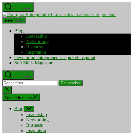
Aller
Recherche
au
Pourquo
contenu
Entrepre
Menu
|
Le
Blog
site
Leadership
des
Networking
Leaders
Business
Entrepre
Inspiration
Devenir un entrepreneur inspiré et inspirant
Soft Skills Magazine
Recherche
Rechercher :
Fermer
la
recherche
Fermer le menu
Blog
Afficher
le
Leadership
sous-
Networking
menu
Business
Inspiration