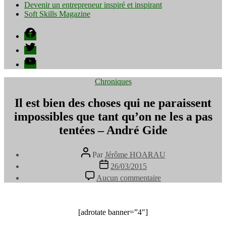
Devenir un entrepreneur inspiré et inspirant
Soft Skills Magazine
Facebook
Twitter
YouTube
Catégories
Chroniques
Il est bien des choses qui ne paraissent
impossibles que tant qu’on ne les a pas
tentées – André Gide
Auteur
Par
Jérôme HOARAU
de
Date
26/03/2015
l’article
de
sur
Aucun commentaire
l’article
Il
est
bien
des
[adrotate banner=”4″]
choses