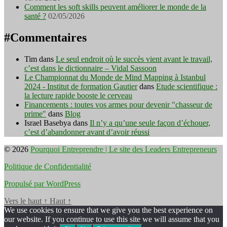
Comment les soft skills peuvent améliorer le monde de la
santé ?
02/05/2026
#Commentaires
Tim
dans
Le seul endroit où le succès vient avant le travail,
c’est dans le dictionnaire – Vidal Sassoon
Le Championnat du Monde de Mind Mapping à Istanbul
2024 - Institut de formation Gautier
dans
Etude scientifique :
la lecture rapide booste le cerveau
Financements : toutes vos armes pour devenir "chasseur de
prime"
dans
Blog
Israel Basebya
dans
Il n’y a qu’une seule façon d’échouer,
c’est d’abandonner avant d’avoir réussi
© 2026
Pourquoi Entreprendre | Le site des Leaders Entrepreneurs
Politique de Confidentialité
Propulsé par WordPress
Vers le haut
↑
Haut
↑
We use cookies to ensure that we give you the best experience on
our website. If you continue to use this site we will assume that you