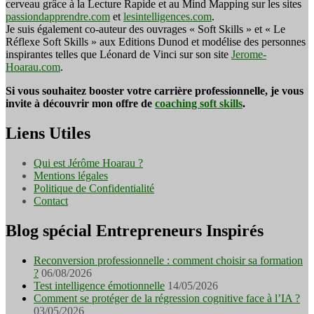
cerveau grâce à la Lecture Rapide et au Mind Mapping sur les sites
passiondapprendre.com
et
lesintelligences.com
.
Je suis également co-auteur des ouvrages « Soft Skills » et « Le
Réflexe Soft Skills » aux Editions Dunod et modélise des personnes
inspirantes telles que Léonard de Vinci sur son site
Jerome-
Hoarau.com
.
Si vous souhaitez booster votre carrière professionnelle, je vous
invite à découvrir mon offre de
coaching soft skills
.
Liens Utiles
Qui est Jérôme Hoarau ?
Mentions légales
Politique de Confidentialité
Contact
Blog spécial Entrepreneurs Inspirés
Reconversion professionnelle : comment choisir sa formation
?
06/08/2026
Test intelligence émotionnelle
14/05/2026
Comment se protéger de la régression cognitive face à l’IA ?
03/05/2026