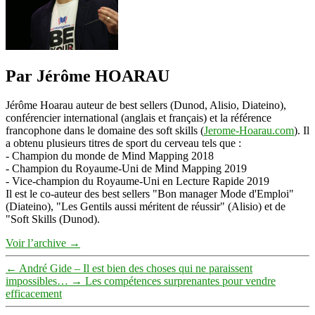
Par Jérôme HOARAU
Jérôme Hoarau auteur de best sellers (Dunod, Alisio, Diateino),
conférencier international (anglais et français) et la référence
francophone dans le domaine des soft skills (
Jerome-Hoarau.com
). Il
a obtenu plusieurs titres de sport du cerveau tels que :
- Champion du monde de Mind Mapping 2018
- Champion du Royaume-Uni de Mind Mapping 2019
- Vice-champion du Royaume-Uni en Lecture Rapide 2019
Il est le co-auteur des best sellers "Bon manager Mode d'Emploi"
(Diateino), "Les Gentils aussi méritent de réussir" (Alisio) et de
"Soft Skills (Dunod).
Voir l’archive
→
←
André Gide – Il est bien des choses qui ne paraissent
impossibles…
→
Les compétences surprenantes pour vendre
efficacement