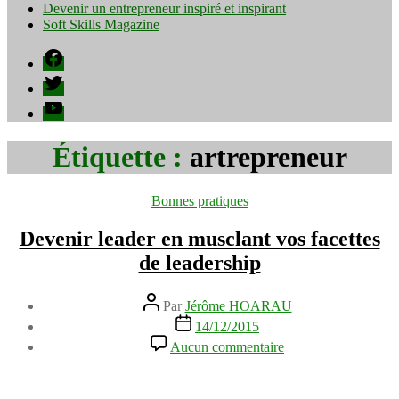
Devenir un entrepreneur inspiré et inspirant
Soft Skills Magazine
Facebook
Twitter
YouTube
Étiquette :
artrepreneur
Catégories
Bonnes pratiques
Devenir leader en musclant vos facettes
de leadership
Auteur
Par
Jérôme HOARAU
de
Date
14/12/2015
l’article
de
sur
Aucun commentaire
l’article
Devenir
leader
en