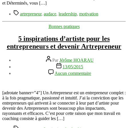
voie
et Déterminés, vous […]
de
Étiquettes
l’Artrepreneur
artrepreneur
,
audace
,
leadership
,
motivation
Catégories
Bonnes pratiques
5 inspirations d’artiste pour les
entrepreneurs et devenir Artrepreneur
Auteur
Par
Jérôme HOARAU
de
Date
13/05/2015
l’article
de
sur
Aucun commentaire
l’article
5
inspirations
d’artiste
pour
[adrotate banner=”4″] Un Artrepreneur est un entrepreneur complet :
les
à la fois pragmatique, passionné et intuitif. J’ai la conviction que les
entrepreneurs
entrepreneurs qui arrivent à se connecter à leur part d’artiste pour
et
devenir des Artrepreneurs sont beaucoup plus impactants,
devenir
rayonnants et efficaces. C’est pour cette raison que mon travail en
Artrepreneur
coaching consiste à guider les […]
Étiquettes