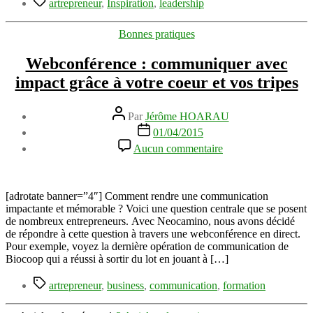
artrepreneur
,
Inspiration
,
leadership
Catégories
Bonnes pratiques
Webconférence : communiquer avec
impact grâce à votre coeur et vos tripes
Auteur
Par
Jérôme HOARAU
de
Date
01/04/2015
l’article
de
sur
Aucun commentaire
l’article
Webconférence
:
communiquer
avec
[adrotate banner=”4″] Comment rendre une communication
impact
impactante et mémorable ? Voici une question centrale que se posent
grâce
de nombreux entrepreneurs. Avec Neocamino, nous avons décidé
à
de répondre à cette question à travers une webconférence en direct.
votre
Pour exemple, voyez la dernière opération de communication de
coeur
Biocoop qui a réussi à sortir du lot en jouant à […]
et
Étiquettes
vos
artrepreneur
,
business
,
communication
,
formation
tripes