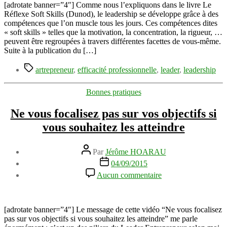
musclant
[adrotate banner=”4″] Comme nous l’expliquons dans le livre Le
vos
Réflexe Soft Skills (Dunod), le leadership se développe grâce à des
facettes
compétences que l’on muscle tous les jours. Ces compétences dites
de
« soft skills » telles que la motivation, la concentration, la rigueur, …
leadership
peuvent être regroupées à travers différentes facettes de vous-même.
Suite à la publication du […]
Étiquettes
artrepreneur
,
efficacité professionnelle
,
leader
,
leadership
Catégories
Bonnes pratiques
Ne vous focalisez pas sur vos objectifs si
vous souhaitez les atteindre
Auteur
Par
Jérôme HOARAU
de
Date
04/09/2015
l’article
de
sur
Aucun commentaire
l’article
Ne
vous
focalisez
pas
[adrotate banner=”4″] Le message de cette vidéo “Ne vous focalisez
sur
pas sur vos objectifs si vous souhaitez les atteindre” me parle
vos