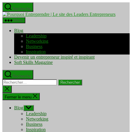
Aller
Recherche
au
Pourquo
contenu
Entrepre
Menu
|
Le
Blog
site
Leadership
des
Networking
Leaders
Business
Entrepre
Inspiration
Devenir un entrepreneur inspiré et inspirant
Soft Skills Magazine
Recherche
Rechercher :
Fermer
la
recherche
Fermer le menu
Blog
Afficher
le
Leadership
sous-
Networking
menu
Business
Inspiration