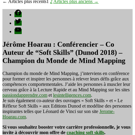
Pagination
←
Articles
plus récents
1
2
Articles
plus anciens
→
des
Facebook
publications
Twitter
YouTube
Jérôme Hoarau : Conférencier – Co
Auteur de “Soft Skills” (Dunod 2018) –
Champion du Monde de Mind Mapping
Champion du monde de Mind Mapping, j’interviens en conférence
pour former et inspirer les personnes à relever leurs défis grâce aux
compétences comportementales. J’aide les personnes à muscler leur
cerveau grâce à la Lecture Rapide et au Mind Mapping sur les sites
passiondapprendre.com
et
lesintelligences.com
.
Je suis également co-auteur des ouvrages « Soft Skills » et « Le
Réflexe Soft Skills » aux Editions Dunod et modélise des personnes
inspirantes telles que Léonard de Vinci sur son site
Jerome-
Hoarau.com
.
Si vous souhaitez booster votre carrière professionnelle, je vous
invite à découvrir mon offre de
coaching soft skills
.