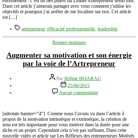
énormément : c’est un des piliers du Leader Entrepreneur selon moi.
objectifs
Dans cet article j’aimerais partager avec vous comment j’utilise les
si
objectifs et pourquoi j’ai arrêter de me focaliser sur eux. Cet article
vous
est […]
souhaitez
Étiquettes
les
artrepreneur
,
efficacité professionnelle
,
leadership
atteindre
Catégories
Bonnes pratiques
Augmenter sa motivation et son énergie
par la voie de l’Artrepreneur
Auteur
Par
Jérôme HOARAU
de
Date
25/06/2015
l’article
de
sur
Aucun commentaire
l’article
Augmenter
sa
motivation
et
[adrotate banner=”4″] Comme nous l’avons vu dans l’article à
son
propos de la motivation intrinsèque et extrinsèque, la création de
énergie
sens est très importante pour vous motiver dans la durée pour une
par
tâche et un projet. Cependant cela n’est pas suffisant. Dans cette
la
nouvelle vidéo et article sur Les Réflexes des entrepreneurs Motivés