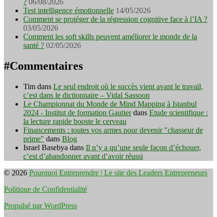
?
06/08/2026
Test intelligence émotionnelle
14/05/2026
Comment se protéger de la régression cognitive face à l’IA ?
03/05/2026
Comment les soft skills peuvent améliorer le monde de la
santé ?
02/05/2026
#Commentaires
Tim
dans
Le seul endroit où le succès vient avant le travail,
c’est dans le dictionnaire – Vidal Sassoon
Le Championnat du Monde de Mind Mapping à Istanbul
2024 - Institut de formation Gautier
dans
Etude scientifique :
la lecture rapide booste le cerveau
Financements : toutes vos armes pour devenir "chasseur de
prime"
dans
Blog
Israel Basebya
dans
Il n’y a qu’une seule façon d’échouer,
c’est d’abandonner avant d’avoir réussi
© 2026
Pourquoi Entreprendre | Le site des Leaders Entrepreneurs
Politique de Confidentialité
Propulsé par WordPress