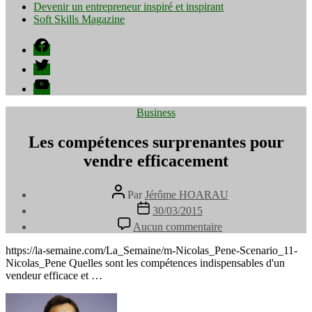
Devenir un entrepreneur inspiré et inspirant
Soft Skills Magazine
Facebook
Twitter
YouTube
Catégories
Business
Les compétences surprenantes pour
vendre efficacement
Auteur
Par
Jérôme HOARAU
de
Date
30/03/2015
l’article
de
sur
Aucun commentaire
l’article
Les
compétences
https://la-semaine.com/La_Semaine/m-Nicolas_Pene-Scenario_11-
surprenantes
Nicolas_Pene Quelles sont les compétences indispensables d'un
pour
vendeur efficace et …
vendre
efficacement