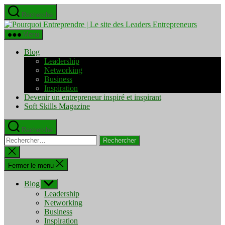
Aller
Recherche
au
Pourquo
contenu
Entrepre
Menu
|
Le
Blog
site
Leadership
des
Networking
Leaders
Business
Entrepre
Inspiration
Devenir un entrepreneur inspiré et inspirant
Soft Skills Magazine
Recherche
Rechercher :
Fermer
la
recherche
Fermer le menu
Blog
Afficher
le
Leadership
sous-
Networking
menu
Business
Inspiration