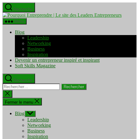
Aller
Recherche
au
Pourquo
contenu
Entrepre
Menu
|
Le
Blog
site
Leadership
des
Networking
Leaders
Business
Entrepre
Inspiration
Devenir un entrepreneur inspiré et inspirant
Soft Skills Magazine
Recherche
Rechercher :
Fermer
la
recherche
Fermer le menu
Blog
Afficher
le
Leadership
sous-
Networking
menu
Business
Inspiration