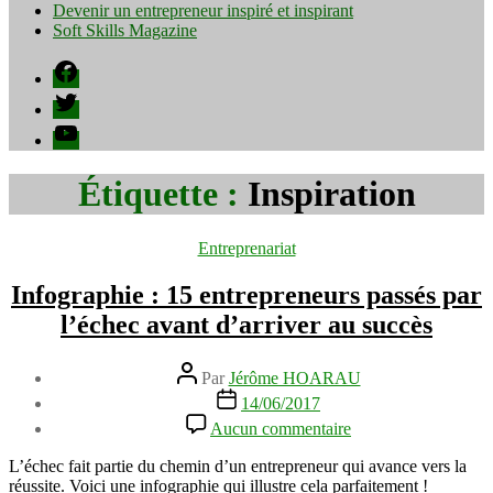
Devenir un entrepreneur inspiré et inspirant
Soft Skills Magazine
Facebook
Twitter
YouTube
Étiquette :
Inspiration
Catégories
Entreprenariat
Infographie : 15 entrepreneurs passés par
l’échec avant d’arriver au succès
Auteur
Par
Jérôme HOARAU
de
Date
14/06/2017
l’article
de
sur
Aucun commentaire
l’article
Infographie
:
L’échec fait partie du chemin d’un entrepreneur qui avance vers la
15
réussite. Voici une infographie qui illustre cela parfaitement !