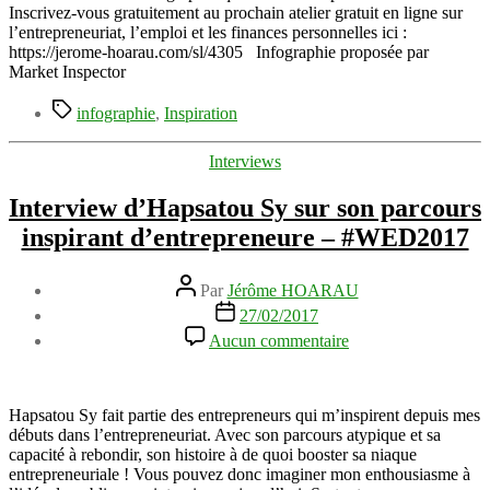
entrepreneurs
Inscrivez-vous gratuitement au prochain atelier gratuit en ligne sur
passés
l’entrepreneuriat, l’emploi et les finances personnelles ici :
par
https://jerome-hoarau.com/sl/4305 Infographie proposée par
l’échec
Market Inspector
avant
d’arriver
Étiquettes
infographie
,
Inspiration
au
succès
Catégories
Interviews
Interview d’Hapsatou Sy sur son parcours
inspirant d’entrepreneure – #WED2017
Auteur
Par
Jérôme HOARAU
de
Date
27/02/2017
l’article
de
sur
Aucun commentaire
l’article
Interview
d’Hapsatou
Sy
sur
Hapsatou Sy fait partie des entrepreneurs qui m’inspirent depuis mes
son
débuts dans l’entrepreneuriat. Avec son parcours atypique et sa
parcours
capacité à rebondir, son histoire à de quoi booster sa niaque
inspirant
entrepreneuriale ! Vous pouvez donc imaginer mon enthousiasme à