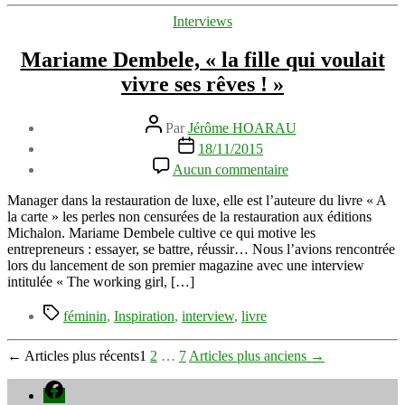
Catégories
Interviews
Mariame Dembele, « la fille qui voulait
vivre ses rêves ! »
Auteur
Par
Jérôme HOARAU
de
Date
18/11/2015
l’article
de
sur
Aucun commentaire
l’article
Mariame
Dembele,
Manager dans la restauration de luxe, elle est l’auteure du livre « A
«
la carte » les perles non censurées de la restauration aux éditions
la
Michalon. Mariame Dembele cultive ce qui motive les
fille
entrepreneurs : essayer, se battre, réussir… Nous l’avions rencontrée
qui
lors du lancement de son premier magazine avec une interview
voulait
intitulée « The working girl, […]
vivre
ses
Étiquettes
féminin
,
Inspiration
,
interview
,
livre
rêves
!
Pagination
←
Articles
plus récents
1
2
…
7
Articles
plus anciens
→
»
des
Facebook