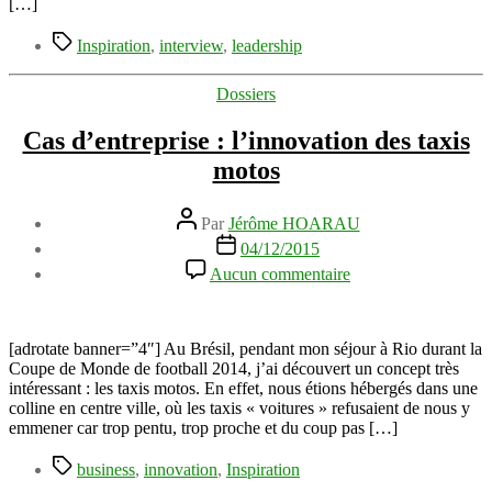
l’humain
[…]
:
Étiquettes
We
Inspiration
,
interview
,
leadership
Are
SuperHeroes
Catégories
Dossiers
avec
Pierre
Cas d’entreprise : l’innovation des taxis
Le
Corf
motos
Auteur
Par
Jérôme HOARAU
de
Date
04/12/2015
l’article
de
sur
Aucun commentaire
l’article
Cas
d’entreprise
:
l’innovation
[adrotate banner=”4″] Au Brésil, pendant mon séjour à Rio durant la
des
Coupe de Monde de football 2014, j’ai découvert un concept très
taxis
intéressant : les taxis motos. En effet, nous étions hébergés dans une
motos
colline en centre ville, où les taxis « voitures » refusaient de nous y
emmener car trop pentu, trop proche et du coup pas […]
Étiquettes
business
,
innovation
,
Inspiration