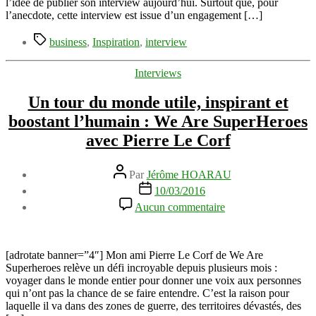
d’entrepreneure
l’idée de publier son interview aujourd’hui. Surtout que, pour
–
l’anecdote, cette interview est issue d’un engagement […]
#WED2017
Étiquettes
business
,
Inspiration
,
interview
Catégories
Interviews
Un tour du monde utile, inspirant et
boostant l’humain : We Are SuperHeroes
avec Pierre Le Corf
Auteur
Par
Jérôme HOARAU
de
Date
10/03/2016
l’article
de
sur
Aucun commentaire
l’article
Un
tour
du
monde
[adrotate banner=”4″] Mon ami Pierre Le Corf de We Are
utile,
Superheroes relève un défi incroyable depuis plusieurs mois :
inspirant
voyager dans le monde entier pour donner une voix aux personnes
et
qui n’ont pas la chance de se faire entendre. C’est la raison pour
boostant
laquelle il va dans des zones de guerre, des territoires dévastés, des