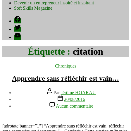
Devenir un entrepreneur inspiré et inspirant
Soft Skills Magazine
Facebook
Twitter
YouTube
Étiquette :
citation
Catégories
Chroniques
Apprendre sans réfléchir est vain…
Auteur
Par
Jérôme HOARAU
de
Date
20/08/2016
l’article
de
sur
Aucun commentaire
l’article
Apprendre
sans
réfléchir
est
[adrotate banner=”1″] “Apprendre sans réfléchir est vain, réfléchir
vain…