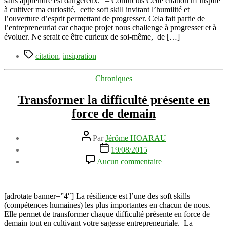
sans apprendre est dangereux.” – Confucius Cette citation m’inspire
à cultiver ma curiosité, cette soft skill invitant l’humilité et
l’ouverture d’esprit permettant de progresser. Cela fait partie de
l’entrepreneuriat car chaque projet nous challenge à progresser et à
évoluer. Ne serait ce être curieux de soi-même, de […]
Étiquettes
citation
,
insipration
Catégories
Chroniques
Transformer la difficulté présente en
force de demain
Auteur
Par
Jérôme HOARAU
de
Date
19/08/2015
l’article
de
sur
Aucun commentaire
l’article
Transformer
la
difficulté
présente
[adrotate banner=”4″] La résilience est l’une des soft skills
en
(compétences humaines) les plus importantes en chacun de nous.
force
Elle permet de transformer chaque difficulté présente en force de
de
demain tout en cultivant votre sagesse entrepreneuriale. La