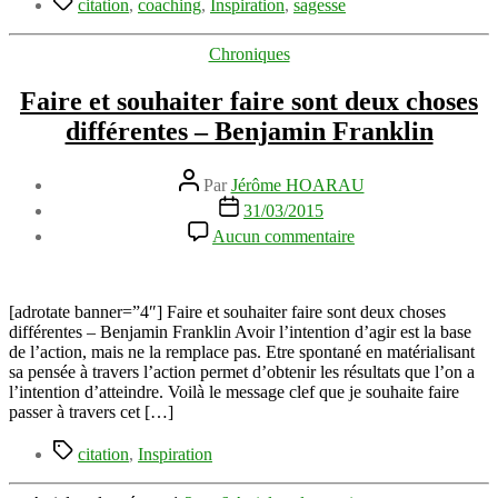
–
citation
,
coaching
,
Inspiration
,
sagesse
Confucius
Catégories
Chroniques
Faire et souhaiter faire sont deux choses
différentes – Benjamin Franklin
Auteur
Par
Jérôme HOARAU
de
Date
31/03/2015
l’article
de
sur
Aucun commentaire
l’article
Faire
et
souhaiter
faire
[adrotate banner=”4″] Faire et souhaiter faire sont deux choses
sont
différentes – Benjamin Franklin Avoir l’intention d’agir est la base
deux
de l’action, mais ne la remplace pas. Etre spontané en matérialisant
choses
sa pensée à travers l’action permet d’obtenir les résultats que l’on a
différentes
l’intention d’atteindre. Voilà le message clef que je souhaite faire
–
passer à travers cet […]
Benjamin
Étiquettes
Franklin
citation
,
Inspiration