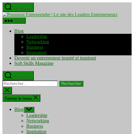
Aller
Recherche
au
Pourquo
contenu
Entrepre
Menu
|
Le
Blog
site
Leadership
des
Networking
Leaders
Business
Entrepre
Inspiration
Devenir un entrepreneur inspiré et inspirant
Soft Skills Magazine
Recherche
Rechercher :
Fermer
la
recherche
Fermer le menu
Blog
Afficher
le
Leadership
sous-
Networking
menu
Business
Inspiration