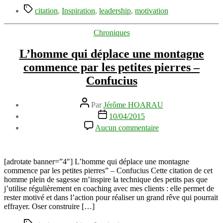
Étiquettes
d’avoir
citation
,
Inspiration
,
leadership
,
motivation
réussi
Catégories
Chroniques
L’homme qui déplace une montagne
commence par les petites pierres –
Confucius
Auteur
Par
Jérôme HOARAU
de
Date
10/04/2015
l’article
de
sur
Aucun commentaire
l’article
L’homme
qui
déplace
une
[adrotate banner=”4″] L’homme qui déplace une montagne
montagne
commence par les petites pierres” – Confucius Cette citation de cet
commence
homme plein de sagesse m’inspire la technique des petits pas que
par
j’utilise régulièrement en coaching avec mes clients : elle permet de
les
rester motivé et dans l’action pour réaliser un grand rêve qui pourrait
petites
effrayer. Oser construire […]
pierres
Étiquettes