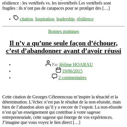
demain
résilience : les vertébrés vs. les invertébrés Les vertébrés sont
fragiles : ils n’ont pas de carapaces pour se protéger des […]
Étiquettes
citation
,
Inspiration
,
leadership
,
résilience
Catégories
Bonnes pratiques
Il n’y a qu’une seule façon d’échouer,
c’est d’abandonner avant d’avoir réussi
Auteur
Par
Jérôme HOARAU
de
Date
19/06/2015
l’article
de
sur
2 commentaires
l’article
Il
n’y
a
qu’une
Cette citation de Georges Célemenceau m’inspire la ténacité et la
seule
détermination. L’échec n’est pas le résultat de la non-réussite, mais
façon
bien de l’abandon alors qu’il y a encore de l’espoir. La non-réussite
d’échouer,
n’est qu’un enseignement qui contribue à votre sagesse
c’est
entrepreneuriale, cette sagesse qui émerge de vos expériences.
d’abandonner
J’imagine que vous voyez le lien direct […]
avant