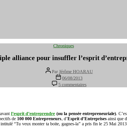
Catégories
Chroniques
iple alliance pour insuffler l’esprit d’entre
Auteur
Par
Jérôme HOARAU
de
Date
06/08/2013
l’article
de
sur
5 commentaires
l’article
Une
triple
alliance
pour
insuffler
 avant
l’esprit d’entreprendre
(ou la pensée entrepreneuriale)
l’esprit
. C’es
pectifs de
100 000 Entrepreneurs
, d’
Esprit d’Entreprises
d’entreprendre
ainsi que 
intitulé “Tu veux monter ta boite, gagnes-la” a pris fin le 25 Mai 201