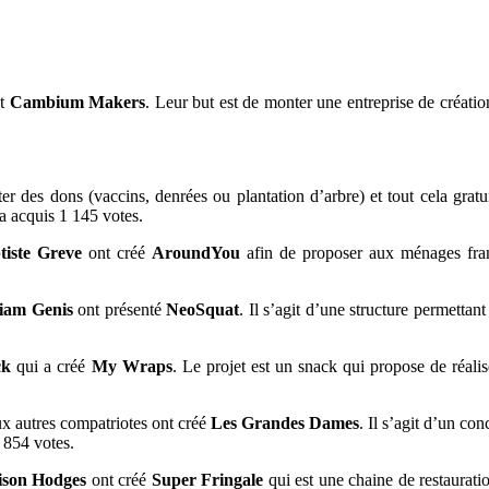
et
Cambium Makers
. Leur but est de monter une entreprise de création 
ter des dons (vaccins, denrées ou plantation d’arbre) et tout cela gr
 acquis 1 145 votes.
tiste Greve
ont créé
AroundYou
afin de proposer aux ménages franç
liam Genis
ont présenté
NeoSquat
. Il s’agit d’une structure permettan
ck
qui a créé
My Wraps
. Le projet est un snack qui propose de réali
ux autres compatriotes ont créé
Les Grandes Dames
. Il s’agit d’un co
r 854 votes.
ison Hodges
ont créé
Super Fringale
qui est une chaine de restaurati