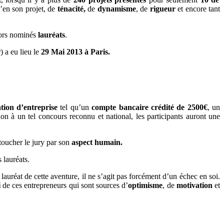
’en son projet, de
ténacité,
de
dynamisme
, de
rigueur
et encore tant
alors nominés
lauréats
.
) a eu lieu le
29 Mai 2013 à Paris.
tion d’entreprise
tel qu’un
compte bancaire crédité de 2500€
, un
on à un tel concours reconnu et national, les participants auront une
 toucher le jury par son
aspect humain.
s lauréats.
auréat de cette aventure, il ne s’agit pas forcément d’un échec en soi.
i
de ces entrepreneurs qui sont sources d’
optimisme
, de
motivation
et