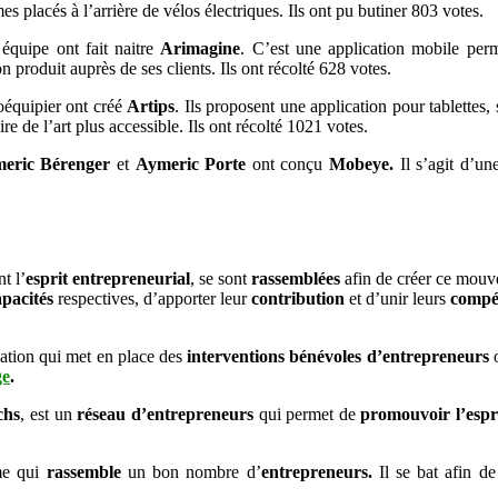
 placés à l’arrière de vélos électriques. Ils ont pu butiner 803 votes.
équipe ont fait naitre
Arimagine
. C’est une application mobile perme
produit auprès de ses clients. Ils ont récolté 628 votes.
oéquipier ont créé
Artips
. Ils proposent une application pour tablettes
re de l’art plus accessible. Ils ont récolté 1021 votes.
eric Bérenger
et
Aymeric Porte
ont conçu
Mobeye.
Il s’agit d’un
t l’
esprit entrepreneurial
, se sont
rassemblées
afin de créer ce mouv
apacités
respectives, d’apporter leur
contribution
et d’unir leurs
compé
iation qui met en place des
interventions bénévoles d’entrepreneurs
ge
.
chs
, est un
réseau d’entrepreneurs
qui permet de
promouvoir l’espri
me qui
rassemble
un bon nombre d’
entrepreneurs.
Il se bat afin d