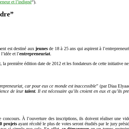
eneur et l’indigné
“).
ndre”
nt est destiné aux
jeunes
de 18 à 25 ans qui aspirent à l’entrepreneur
l’idée et l’
entrepreneuriat
.
la première édition date de 2012 et les fondateurs de cette initiative ne
repreneuriat, car pour eux ce monde est inaccessible
” (par Diaa Elyaa
cience de leur
talent
. Il est nécessaire qu’ils croient en eux et qu’ils p
ncours. À l’ouverture des inscriptions, ils doivent réaliser une vidéo 
0 projets
ayant récolté le plus de votes seront étudiés par le jury
prési
pas si simple que cela. En effet,
se démarquer
en un temps restreint