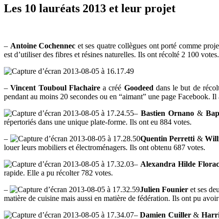
Les 10 lauréats 2013 et leur projet
–
Antoine Cochennec
et ses quatre collègues ont porté comme proj
est d’utiliser des fibres et résines naturelles. Ils ont récolté 2 100 votes.
–
Vincent Touboul Flachaire
a créé
Goodeed
dans le but de récol
pendant au moins 20 secondes ou en “aimant” une page Facebook. Il a
–
Bastien Ornano
&
Bap
répertoriés dans une unique plate-forme. Ils ont eu 884 votes.
–
Quentin Perretti
&
Wil
louer leurs mobiliers et électroménagers. Ils ont obtenu 687 votes.
–
Alexandra Hilde Flora
rapide. Elle a pu récolter 782 votes.
–
Julien Founier
et ses de
matière de cuisine mais aussi en matière de fédération. Ils ont pu avoi
–
Damien Cuiller
&
Harr