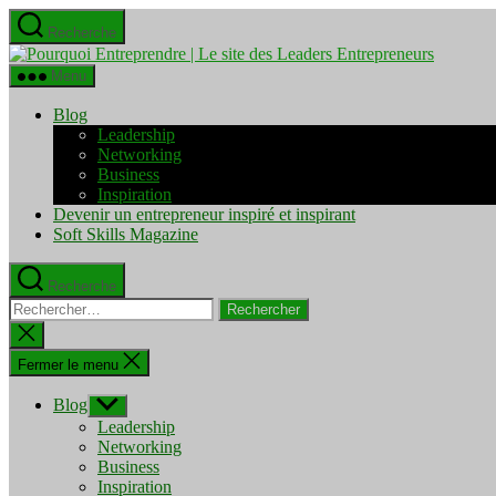
Aller
Recherche
au
Pourquo
contenu
Entrepre
Menu
|
Le
Blog
site
Leadership
des
Networking
Leaders
Business
Entrepre
Inspiration
Devenir un entrepreneur inspiré et inspirant
Soft Skills Magazine
Recherche
Rechercher :
Fermer
la
recherche
Fermer le menu
Blog
Afficher
le
Leadership
sous-
Networking
menu
Business
Inspiration