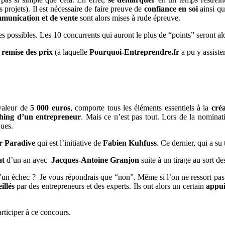
 projets). Il est nécessaire de faire preuve de
confiance en soi
ainsi qu
mmunication et de vente
sont alors mises à rude épreuve.
tes possibles. Les 10 concurrents qui auront le plus de “points” seront 
a
remise des prix
(à laquelle
Pourquoi-Entreprendre.fr
a pu y assister
 valeur de
5 000 euros
, comporte tous les éléments essentiels à la
créa
hing d’un entrepreneur
. Mais ce n’est pas tout. Lors de la nominati
ques.
r
Paradive
qui est l’initiative de
Fabien Kuhfuss
. Ce dernier, qui a su
at
d’un an avec
Jacques-Antoine Granjon
suite à un tirage au sort de
d’un échec ? Je vous répondrais que “non”. Même si l’on ne ressort pas l
illés
par des entrepreneurs et des experts. Ils ont alors un certain
appu
rticiper à ce concours.