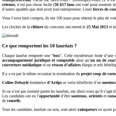
retenus
, n’est pas chose facile (
58 617 fans
ont voté pour soutenir les
d’autres qualités que doit avoir tout entrepreneur. Leurs
forces de co
Vous l’avez bien compris, ils ont 100 jours pour obtenir le plus de vo
Les cloches de la
clôture
du concours ont retenti le
25 Mai 2013
et l
Ce que remportent les 10 lauréats ?
Chaque lauréat remporte une “
box
“. Cette mystérieuse boite d’une
accompagnement juridique et comptable
ainsi qu’
un an de coac
couverture médiatique
et un
réseau d’affaires
élargis et très bénéfi
Il y a eu par la même occasion la nomination du
projet coup de coeu
Coline Debayle
fondatrice
d’Artips
se verra bénéficier d’un
mentor
Si on n’est pas nominé parmi les lauréats, me direz-vous qu’il s’agit 
Les candidats ont eu l’
opportunité
d’être
soutenus
,
orientés
et
conse
de
conseils
.
Tous les candidats, lauréats ou non, sont alors
vainqueurs
en ayant pa