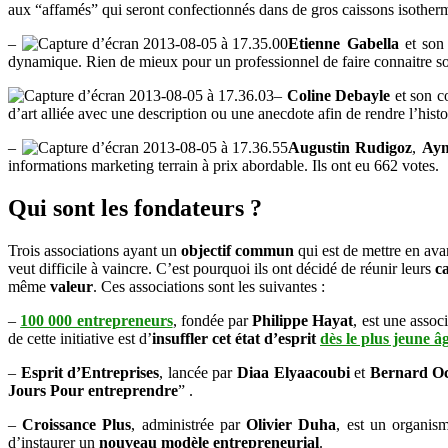
aux “affamés” qui seront confectionnés dans de gros caissons isothermes
–
Etienne Gabella
et son 
dynamique. Rien de mieux pour un professionnel de faire connaitre son 
–
Coline Debayle
et son c
d’art alliée avec une description ou une anecdote afin de rendre l’histoi
–
Augustin Rudigoz
,
Aym
informations marketing terrain à prix abordable. Ils ont eu 662 votes.
Qui sont les fondateurs ?
Trois associations ayant un
objectif commun
qui est de mettre en avan
veut difficile à vaincre. C’est pourquoi ils ont décidé de réunir leurs
c
même
valeur
. Ces associations sont les suivantes :
–
100 000 entrepreneurs
, fondée par
Philippe Hayat
, est une assoc
de cette initiative est d’
insuffler cet état d’esprit
dès le plus jeune â
–
Esprit d’Entreprises
, lancée par
Diaa Elyaacoubi
et
Bernard O
Jours Pour entreprendre
” .
–
Croissance Plus
, administrée par
Olivier Duha
, est un organis
d’instaurer un
nouveau modèle entrepreneurial
.