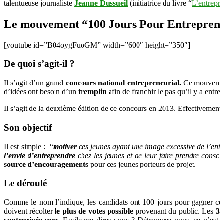
talentueuse journaliste
Jeanne Dussueil
(initiatrice du livre “
L’entrepr
Le mouvement “100 Jours Pour Entrepre
[youtube id=”B04oygFuoGM” width=”600″ height=”350″]
De quoi s’agit-il ?
Il s’agit d’un grand
concours national entrepreneurial
.
Ce mouveme
d’idées ont besoin d’un
tremplin
afin de franchir le pas qu’il y a entre 
Il s’agit de la deuxième édition de ce concours en 2013. Effectivement, 
Son objectif
Il est simple : “
motiver
ces jeunes ayant une image excessive de l’ent
l’envie d’entreprendre
chez les jeunes et de leur faire prendre cons
source d’encouragements
pour ces jeunes porteurs de projet.
Le déroulé
Comme le nom l’indique, les candidats ont 100 jours pour gagner ce co
doivent récolter
le plus de votes possible
provenant du public. Les
3
venteprivée.com
. Facile me direz-vous ? Détrompez-vous, ce n’est 