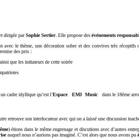
et dirigée par
Sophie Sertier
. Elle propose des
événements responsab
 avec le thème, une décoration sobre et des convives très réceptifs o
remise des prix :
insi que les initiateurs de cette soirée
mpatriotes
un cadre idyllique qu’est l’
Espace EMI Music
dans le 18ème arron
tre retrouve son interlocuteur avec qui on a laissé une discussion ina
même
) étions dans le même engrenage et discutions avec d’autres entr
ise
auquel nous n’aurions pas imaginé. C’est alors que nous avons pu