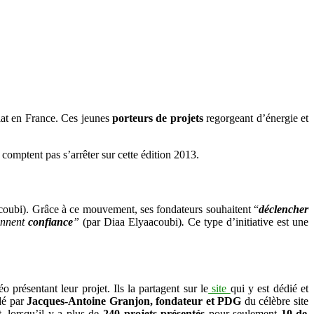
iat en France. Ces jeunes
porteurs de projets
regorgeant d’énergie et
 comptent pas s’arrêter sur cette édition 2013.
coubi). Grâce à ce mouvement, ses fondateurs souhaitent “
déclencher
rennent
confiance
”
(par Diaa Elyaacoubi)
.
Ce type d’initiative est une
présentant leur projet. Ils la partagent sur le
site
qui y est dédié et
dé par
Jacques-Antoine Granjon, fondateur et PDG
du célèbre site
, lorsqu’il y a plus de
240 projets présentés
pour seulement
10 de