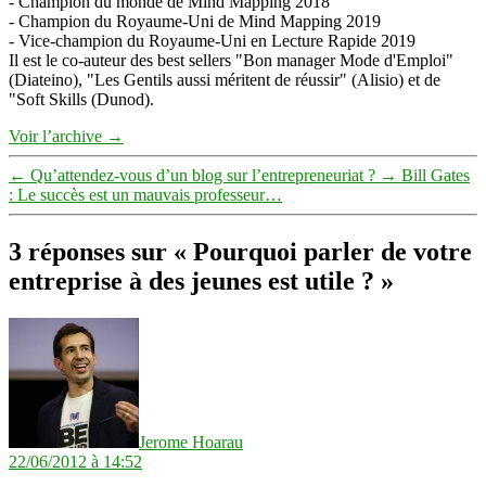
- Champion du monde de Mind Mapping 2018
- Champion du Royaume-Uni de Mind Mapping 2019
- Vice-champion du Royaume-Uni en Lecture Rapide 2019
Il est le co-auteur des best sellers "Bon manager Mode d'Emploi"
(Diateino), "Les Gentils aussi méritent de réussir" (Alisio) et de
"Soft Skills (Dunod).
Voir l’archive
→
←
Qu’attendez-vous d’un blog sur l’entrepreneuriat ?
→
Bill Gates
: Le succès est un mauvais professeur…
3 réponses sur « Pourquoi parler de votre
entreprise à des jeunes est utile ? »
dit :
Jerome Hoarau
22/06/2012 à 14:52