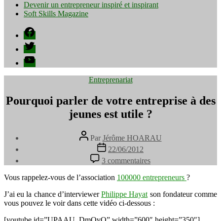
Devenir un entrepreneur inspiré et inspirant
Soft Skills Magazine
Facebook
Twitter
YouTube
Catégories
Entreprenariat
Pourquoi parler de votre entreprise à des
jeunes est utile ?
Auteur
Par
Jérôme HOARAU
de
Date
22/06/2012
l’article
de
sur
3 commentaires
l’article
Pourquoi
parler
Vous rappelez-vous de l’association
100000 entrepreneurs
?
de
votre
J’ai eu la chance d’interviewer
Philippe Hayat
son fondateur comme
entreprise
vous pouvez le voir dans cette vidéo ci-dessous :
à
[youtube id=”UPAAU_DmOvQ” width=”600″ height=”350″]
des