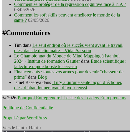
Comment se protéger de la régression cognitive face à l’IA ?
03/05/2026
Comment les soft skills peuvent améliorer le monde de la
santé ?
02/05/2026
#Commentaires
Tim
dans
Le seul endroit où le succès vient avant le travail,
c’est dans le dictionnaire – Vidal Sassoon
Le Championnat du Monde de Mind Mapping à Istanbul
2024 - Institut de formation Gautier
dans
Etude scientifique :
la lecture rapide booste le cerveau
Financements : toutes vos armes pour devenir "chasseur de
prime"
dans
Blog
Israel Basebya
dans
Il n’y a qu’une seule façon d’échouer,
c’est d’abandonner avant d’avoir réussi
© 2026
Pourquoi Entreprendre | Le site des Leaders Entrepreneurs
Politique de Confidentialité
Propulsé par WordPress
Vers le haut
↑
Haut
↑