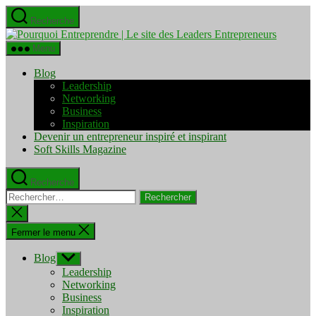
Aller
Recherche
au
Pourquo
contenu
Entrepre
Menu
|
Le
Blog
site
Leadership
des
Networking
Leaders
Business
Entrepre
Inspiration
Devenir un entrepreneur inspiré et inspirant
Soft Skills Magazine
Recherche
Rechercher :
Fermer
la
recherche
Fermer le menu
Blog
Afficher
le
Leadership
sous-
Networking
menu
Business
Inspiration