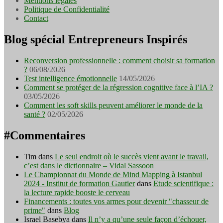
Mentions légales
Politique de Confidentialité
Contact
Blog spécial Entrepreneurs Inspirés
Reconversion professionnelle : comment choisir sa formation
?
06/08/2026
Test intelligence émotionnelle
14/05/2026
Comment se protéger de la régression cognitive face à l’IA ?
03/05/2026
Comment les soft skills peuvent améliorer le monde de la
santé ?
02/05/2026
#Commentaires
Tim
dans
Le seul endroit où le succès vient avant le travail,
c’est dans le dictionnaire – Vidal Sassoon
Le Championnat du Monde de Mind Mapping à Istanbul
2024 - Institut de formation Gautier
dans
Etude scientifique :
la lecture rapide booste le cerveau
Financements : toutes vos armes pour devenir "chasseur de
prime"
dans
Blog
Israel Basebya
dans
Il n’y a qu’une seule façon d’échouer,