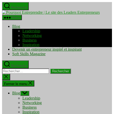
Aller
Recherche
au
Pourquo
contenu
Entrepre
Menu
|
Le
Blog
site
Leadership
des
Networking
Leaders
Business
Entrepre
Inspiration
Devenir un entrepreneur inspiré et inspirant
Soft Skills Magazine
Recherche
Rechercher :
Fermer
la
recherche
Fermer le menu
Blog
Afficher
le
Leadership
sous-
Networking
menu
Business
Inspiration