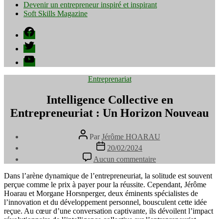
Devenir un entrepreneur inspiré et inspirant
Soft Skills Magazine
Facebook
Twitter
YouTube
Catégories
Entreprenariat
Intelligence Collective en
Entrepreneuriat : Un Horizon Nouveau
Auteur
Par
Jérôme HOARAU
de
Date
20/02/2024
l’article
de
sur
Aucun commentaire
l’article
Intelligence
Collective
Dans l’arène dynamique de l’entrepreneuriat, la solitude est souvent
en
perçue comme le prix à payer pour la réussite. Cependant, Jérôme
Entrepreneuriat
Hoarau et Morgane Horsnperger, deux éminents spécialistes de
:
l’innovation et du développement personnel, bousculent cette idée
Un
reçue. Au cœur d’une conversation captivante, ils dévoilent l’impact
Horizon