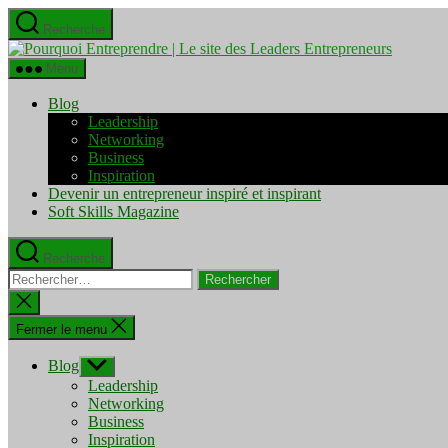
Aller
Recherche
au
Pourquo
contenu
Entrepre
Menu
|
Le
Blog
site
Leadership
des
Networking
Leaders
Business
Entrepre
Inspiration
Devenir un entrepreneur inspiré et inspirant
Soft Skills Magazine
Recherche
Rechercher :
Fermer
la
recherche
Fermer le menu
Blog
Afficher
le
Leadership
sous-
Networking
menu
Business
Inspiration