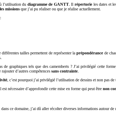
ù l’utilisation du
diagramme de GANTT
. Il
répertorie
les dates et l
 les missions
que j’ai pu réaliser ou que je réalise actuellement.
:
 différentes tailles permettent de représenter la
prépondérance
de chacu
s.
as de graphiques tels que des camemberts ? J’ai privilégié cette form
e rajouter d’autres compétences
sans contrainte
.
vité
, c’est pourquoi j’ai privilégié l’utilisation de dessins et non pas de 
 est nécessaire d’approfondir cette mise en forme qui peut être
non con
dans ce domaine, j’ai dû aller récolter diverses informations autour de 