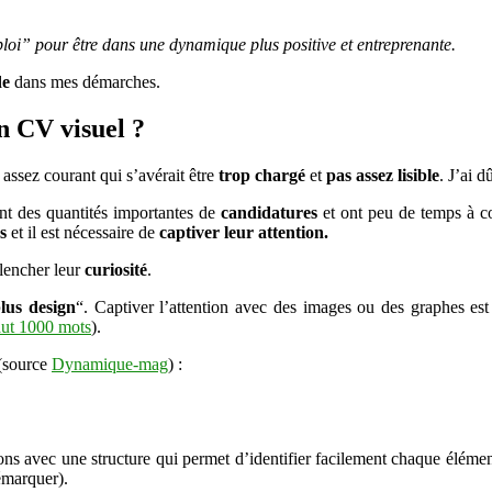
d’emploi
ploi” pour être dans une dynamique plus positive et entreprenante.
de
dans mes démarches.
n CV visuel ?
 assez courant qui s’avérait être
trop chargé
et
pas assez lisible
. J’ai d
nt des quantités importantes de
candidatures
et ont peu de temps à c
s
et il est nécessaire de
captiver leur attention.
clencher leur
curiosité
.
lus design
“. Captiver l’attention avec des images ou des graphes est
ut 1000 mots
).
 (source
Dynamique-mag
) :
s avec une structure qui permet d’identifier facilement chaque élément
émarquer).