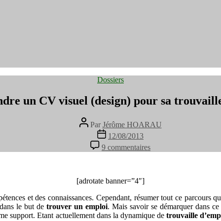
Catégories
Dossiers
dre un CV visuel (design) pour sa trouvaill
Auteur
Par
Jérôme HOARAU
de
Date
12/08/2013
l’article
de
sur
9 commentaires
l’article
Entreprendre
un
CV
visuel
[adrotate banner=”4″]
(design)
tences et des connaissances. Cependant, résumer tout ce parcours qui 
pour
 dans le but de
trouver un emploi
. Mais savoir se démarquer dans c
sa
me support. Etant actuellement dans la dynamique de
trouvaille
trouvaille d’emp