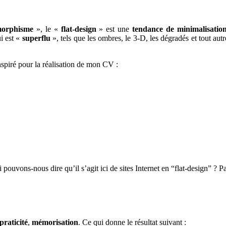
orphisme
», le «
flat-design
» est une
tendance de minimalisation
ui est «
superflu
», tels que les ombres, le 3-D, les dégradés et tout autr
nspiré pour la réalisation de mon CV :
pouvons-nous dire qu’il s’agit ici de sites Internet en “flat-design” ? P
praticité
,
mémorisation
. Ce qui donne le résultat suivant :