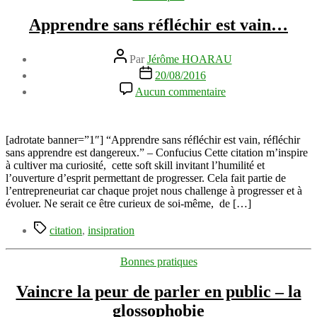
Apprendre sans réfléchir est vain…
Auteur
Par
Jérôme HOARAU
de
Date
20/08/2016
l’article
de
sur
Aucun commentaire
l’article
Apprendre
sans
réfléchir
est
[adrotate banner=”1″] “Apprendre sans réfléchir est vain, réfléchir
vain…
sans apprendre est dangereux.” – Confucius Cette citation m’inspire
à cultiver ma curiosité, cette soft skill invitant l’humilité et
l’ouverture d’esprit permettant de progresser. Cela fait partie de
l’entrepreneuriat car chaque projet nous challenge à progresser et à
évoluer. Ne serait ce être curieux de soi-même, de […]
Étiquettes
citation
,
insipration
Catégories
Bonnes pratiques
Vaincre la peur de parler en public – la
glossophobie