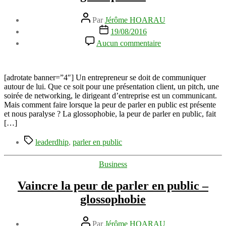
Auteur
Par
Jérôme HOARAU
de
Date
19/08/2016
l’article
de
sur
Aucun commentaire
l’article
Vaincre
la
peur
de
[adrotate banner=”4″] Un entrepreneur se doit de communiquer
parler
autour de lui. Que ce soit pour une présentation client, un pitch, une
en
soirée de networking, le dirigeant d’entreprise est un communicant.
public
Mais comment faire lorsque la peur de parler en public est présente
–
et nous paralyse ? La glossophobie, la peur de parler en public, fait
la
[…]
glossophobie
Étiquettes
leaderdhip
,
parler en public
Catégories
Business
Vaincre la peur de parler en public –
glossophobie
Auteur
Par
Jérôme HOARAU