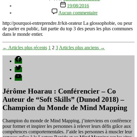
de
Date
19/08/2016
l’article
de
sur
Aucun commentaire
l’article
Vaincre
la
http://pourquoi-entreprendre.fr/kit-orateur La glossophobie, ou peur
peur
de parler en public, fait partie du top 3 des peurs les plus communes
de
dans le monde entier.
parler
en
Pagination
←
Articles
plus récents
1
2
3
Articles
plus anciens
→
public
–
des
Facebook
glossophobie
publications
Twitter
YouTube
Jérôme Hoarau : Conférencier – Co
Auteur de “Soft Skills” (Dunod 2018) –
Champion du Monde de Mind Mapping
Champion du monde de Mind Mapping, j’interviens en conférence
pour former et inspirer les personnes à relever leurs défis grâce aux
compétences comportementales. J’aide les personnes à muscler leur