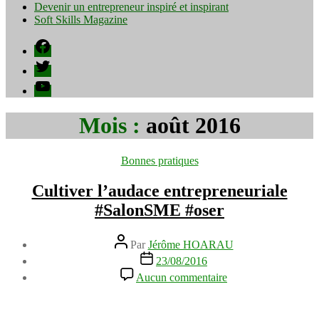
Devenir un entrepreneur inspiré et inspirant
Soft Skills Magazine
Facebook
Twitter
YouTube
Mois :
août 2016
Catégories
Bonnes pratiques
Cultiver l’audace entrepreneuriale
#SalonSME #oser
Auteur
Par
Jérôme HOARAU
de
Date
23/08/2016
l’article
de
sur
Aucun commentaire
l’article
Cultiver
l’audace
entrepreneuriale