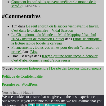
Comment les soft skills peuvent améliorer le monde de la
santé ?
02/05/2026
#Commentaires
Tim
dans
Le seul endroit où le succès vient avant le travail,
c’est dans le dictionnaire – Vidal Sassoon
Le Championnat du Monde de Mind Mapping à Istanbul
2024 - Institut de formation Gautier
dans
Etude scientifique :
la lecture rapide booste le cerveau
Financements : toutes vos armes pour devenir "chasseur de
prime"
dans
Blog
Israel Basebya
dans
Il n’y a qu’une seule façon d’échouer,
c’est d’abandonner avant d’avoir réussi
© 2026
Pourquoi Entreprendre | Le site des Leaders Entrepreneurs
Politique de Confidentialité
Propulsé par WordPress
Vers le haut
↑
Haut
↑
We use cookies to ensure that we give you the best experience on
our website. If you continue to use this site we will assume that you
are happy with it.
Ok
No
Privacy policy