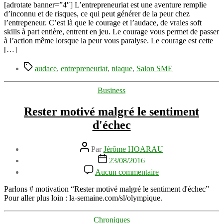
#SalonSME
[adrotate banner=”4″] L’entrepreneuriat est une aventure remplie
#oser
d’inconnu et de risques, ce qui peut générer de la peur chez
l’entrepeneur. C’est là que le courage et l’audace, de vraies soft
skills à part entière, entrent en jeu. Le courage vous permet de passer
à l’action même lorsque la peur vous paralyse. Le courage est cette
[…]
Étiquettes
audace
,
entrepreneuriat
,
niaque
,
Salon SME
Catégories
Business
Rester motivé malgré le sentiment
d'échec
Auteur
Par
Jérôme HOARAU
de
Date
23/08/2016
l’article
de
sur
Aucun commentaire
l’article
Rester
motivé
Parlons # motivation “Rester motivé malgré le sentiment d'échec”
malgré
Pour aller plus loin : la-semaine.com/sl/olympique.
le
sentiment
Catégories
Chroniques
d'échec