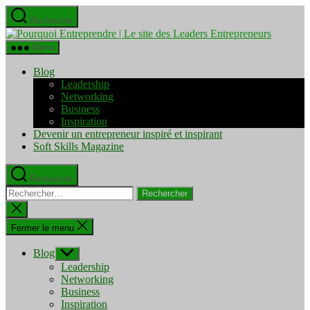
Aller
Recherche
au
Pourquo
contenu
Entrepre
Menu
|
Le
Blog
site
Leadership
des
Networking
Leaders
Business
Entrepre
Inspiration
Devenir un entrepreneur inspiré et inspirant
Soft Skills Magazine
Recherche
Rechercher :
Fermer
la
recherche
Fermer le menu
Blog
Afficher
le
Leadership
sous-
Networking
menu
Business
Inspiration