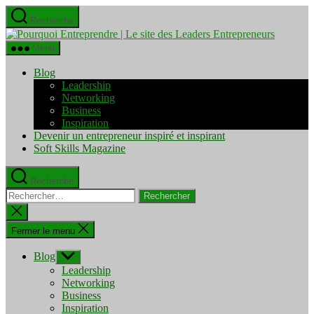
Aller
Recherche
au
Pourquo
contenu
Entrepre
Menu
|
Le
Blog
site
Leadership
des
Networking
Leaders
Business
Entrepre
Inspiration
Devenir un entrepreneur inspiré et inspirant
Soft Skills Magazine
Recherche
Rechercher :
Fermer
la
recherche
Fermer le menu
Blog
Afficher
le
Leadership
sous-
Networking
menu
Business
Inspiration