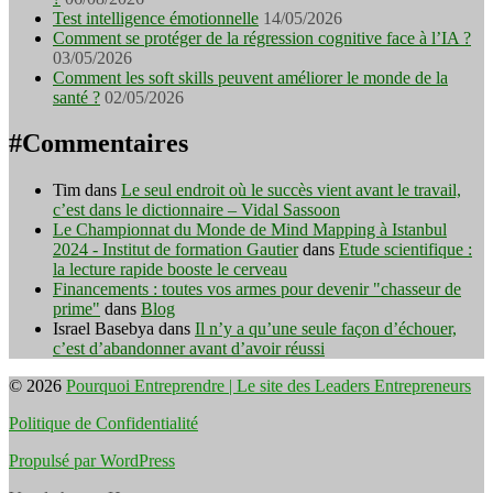
Test intelligence émotionnelle
14/05/2026
Comment se protéger de la régression cognitive face à l’IA ?
03/05/2026
Comment les soft skills peuvent améliorer le monde de la
santé ?
02/05/2026
#Commentaires
Tim
dans
Le seul endroit où le succès vient avant le travail,
c’est dans le dictionnaire – Vidal Sassoon
Le Championnat du Monde de Mind Mapping à Istanbul
2024 - Institut de formation Gautier
dans
Etude scientifique :
la lecture rapide booste le cerveau
Financements : toutes vos armes pour devenir "chasseur de
prime"
dans
Blog
Israel Basebya
dans
Il n’y a qu’une seule façon d’échouer,
c’est d’abandonner avant d’avoir réussi
© 2026
Pourquoi Entreprendre | Le site des Leaders Entrepreneurs
Politique de Confidentialité
Propulsé par WordPress