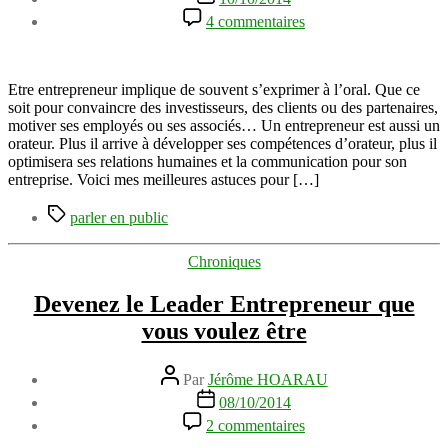
l’article
de
sur
4 commentaires
l’article
Mieux
parler
en
public
Etre entrepreneur implique de souvent s’exprimer à l’oral. Que ce
:
soit pour convaincre des investisseurs, des clients ou des partenaires,
astuces
motiver ses employés ou ses associés… Un entrepreneur est aussi un
de
orateur. Plus il arrive à développer ses compétences d’orateur, plus il
conférencier
optimisera ses relations humaines et la communication pour son
et
entreprise. Voici mes meilleures astuces pour […]
de
Étiquettes
formateur
parler en public
Catégories
Chroniques
Devenez le Leader Entrepreneur que
vous voulez être
Auteur
Par
Jérôme HOARAU
de
Date
08/10/2014
l’article
de
sur
2 commentaires
l’article
Devenez