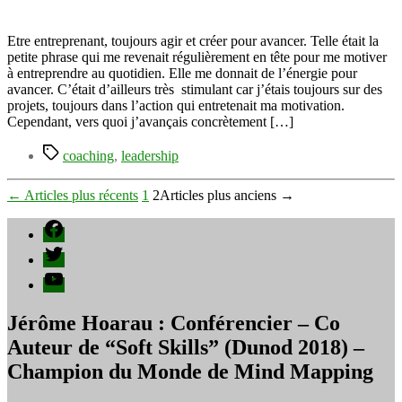
le
Leader
Entrepreneur
Etre entreprenant, toujours agir et créer pour avancer. Telle était la
que
petite phrase qui me revenait régulièrement en tête pour me motiver
vous
à entreprendre au quotidien. Elle me donnait de l’énergie pour
voulez
avancer. C’était d’ailleurs très stimulant car j’étais toujours sur des
être
projets, toujours dans l’action qui entretenait ma motivation.
Cependant, vers quoi j’avançais concrètement […]
Étiquettes
coaching
,
leadership
Pagination
←
Articles
plus récents
1
2
Articles
plus anciens
→
des
Facebook
publications
Twitter
YouTube
Jérôme Hoarau : Conférencier – Co
Auteur de “Soft Skills” (Dunod 2018) –
Champion du Monde de Mind Mapping