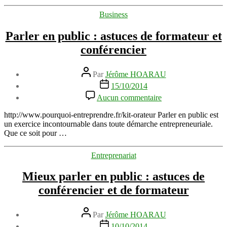
et
Catégories
Business
progresser
Parler en public : astuces de formateur et
conférencier
Auteur
Par
Jérôme HOARAU
de
Date
15/10/2014
l’article
de
sur
Aucun commentaire
l’article
Parler
en
http://www.pourquoi-entreprendre.fr/kit-orateur Parler en public est
public
un exercice incontournable dans toute démarche entrepreneuriale.
:
Que ce soit pour …
astuces
de
Catégories
Entreprenariat
formateur
et
Mieux parler en public : astuces de
conférencier
conférencier et de formateur
Auteur
Par
Jérôme HOARAU
de
Date
10/10/2014