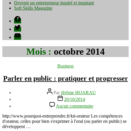
Devenir un entrepreneur inspiré et inspirant
Soft Skills Magazine
Facebook
Twitter
YouTube
Mois :
octobre 2014
Catégories
Business
Parler en public : pratiquer et progresser
Auteur
Par
Jérôme HOARAU
de
Date
20/10/2014
l’article
de
sur
Aucun commentaire
l’article
Parler
en
http://www.pourquoi-entreprendre.fr/kit-orateur Les compétences
public
d'orateur, celles pour bien s'exprimer à l'oral (ou parler en public) se
:
développent …
pratiquer