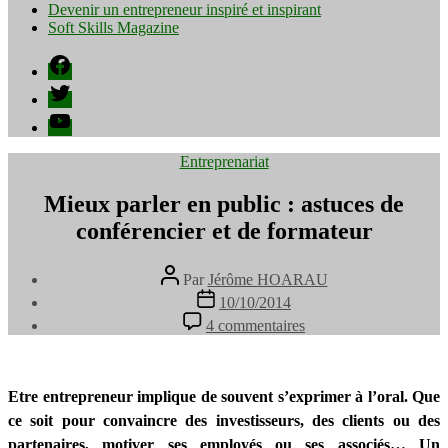
Devenir un entrepreneur inspiré et inspirant
Soft Skills Magazine
Facebook
Twitter
YouTube
Catégories
Entreprenariat
Mieux parler en public : astuces de
conférencier et de formateur
Auteur
Par
Jérôme HOARAU
de
Date
10/10/2014
l’article
de
sur
4 commentaires
l’article
Mieux
parler
en
public
Etre entrepreneur implique de souvent s’exprimer à l’oral.
Que
:
ce soit pour convaincre des investisseurs, des clients ou des
astuces
partenaires, motiver ses employés ou ses associés
…
Un
de