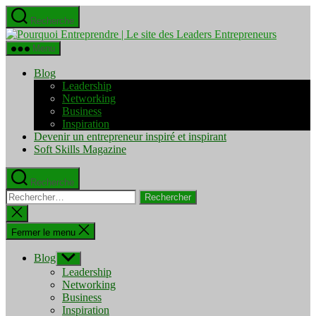
Aller
Recherche
au
Pourquo
contenu
Entrepre
Menu
|
Le
Blog
site
Leadership
des
Networking
Leaders
Business
Entrepre
Inspiration
Devenir un entrepreneur inspiré et inspirant
Soft Skills Magazine
Recherche
Rechercher :
Fermer
la
recherche
Fermer le menu
Blog
Afficher
le
Leadership
sous-
Networking
menu
Business
Inspiration