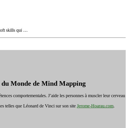
soft skills qui …
on du Monde de Mind Mapping
tences comportementales. J’aide les personnes à muscler leur cerveau
es telles que Léonard de Vinci sur son site
Jerome-Hoarau.com
.