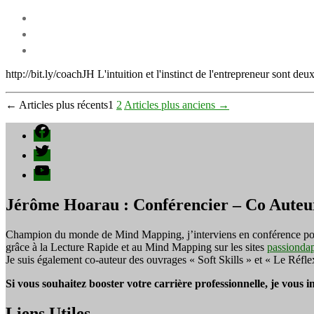
http://bit.ly/coachJH L'intuition et l'instinct de l'entrepreneur sont de
Pagination
←
Articles
plus récents
1
2
Articles
plus anciens
→
des
Facebook
publications
Twitter
YouTube
Jérôme Hoarau : Conférencier – Co Auteu
Champion du monde de Mind Mapping, j’interviens en conférence pour f
grâce à la Lecture Rapide et au Mind Mapping sur les sites
passionda
Je suis également co-auteur des ouvrages « Soft Skills » et « Le Réfl
Si vous souhaitez booster votre carrière professionnelle, je vous 
Liens Utiles