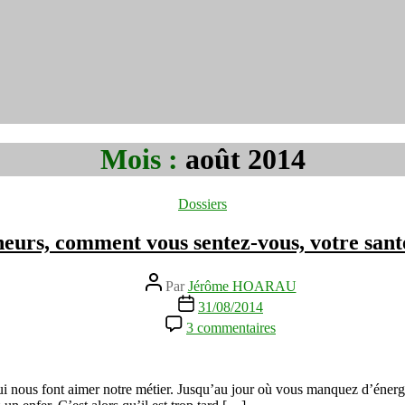
Mois :
août 2014
Catégories
Dossiers
eurs, comment vous sentez-vous, votre santé
Auteur
Par
Jérôme HOARAU
de
Date
31/08/2014
l’article
de
sur
3 commentaires
l’article
Entrepreneurs,
comment
vous
sentez-
ns qui nous font aimer notre métier. Jusqu’au jour où vous manquez d’éner
vous,