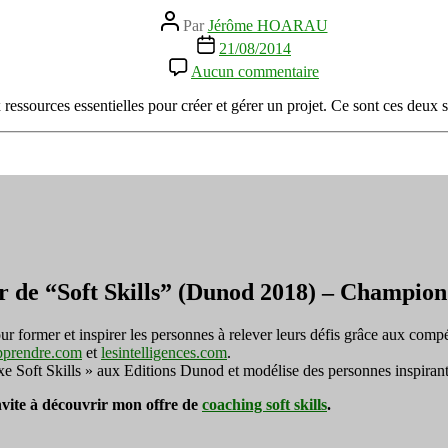
Auteur
Par
Jérôme HOARAU
de
Date
21/08/2014
l’article
de
sur
Aucun commentaire
l’article
L'intuition
et
ux ressources essentielles pour créer et gérer un projet. Ce sont ces deux 
l'instinct
de
l'entrepreneur
r de “Soft Skills” (Dunod 2018) – Champi
ormer et inspirer les personnes à relever leurs défis grâce aux compé
pprendre.com
et
lesintelligences.com
.
exe Soft Skills » aux Editions Dunod et modélise des personnes inspirant
invite à découvrir mon offre de
coaching soft skills
.