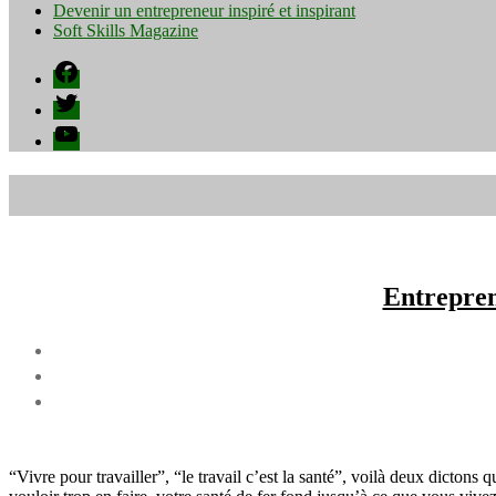
Devenir un entrepreneur inspiré et inspirant
Soft Skills Magazine
Facebook
Twitter
YouTube
Entrepren
“Vivre pour travailler”, “le travail c’est la santé”, voilà deux dicto