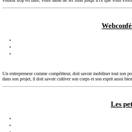
vouloir trop en faire, votre santé de fer fond jusqu’à ce que vous vivez
Webconfér
Un entrepreneur comme compétiteur, doit savoir mobiliser tout son poten
dans son projet, il doit savoir cultiver son corps et son esprit aussi bie
Les pet