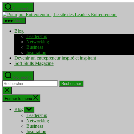
Aller
Recherche
au
Pourquo
contenu
Entrepre
Menu
|
Le
Blog
site
Leadership
des
Networking
Leaders
Business
Entrepre
Inspiration
Devenir un entrepreneur inspiré et inspirant
Soft Skills Magazine
Recherche
Rechercher :
Fermer
la
recherche
Fermer le menu
Blog
Afficher
le
Leadership
sous-
Networking
menu
Business
Inspiration