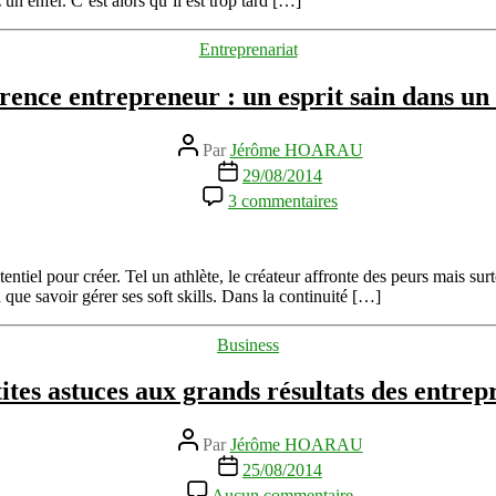
 un enfer. C’est alors qu’il est trop tard […]
votre
santé
Catégories
Entreprenariat
et
vous
ence entrepreneur : un esprit sain dans un 
?
Auteur
Par
Jérôme HOARAU
de
Date
29/08/2014
l’article
de
sur
3 commentaires
l’article
Webconférence
entrepreneur
:
un
tiel pour créer. Tel un athlète, le créateur affronte des peurs mais surt
esprit
n que savoir gérer ses soft skills. Dans la continuité […]
sain
dans
Catégories
Business
un
corps
ites astuces aux grands résultats des entre
sain
Auteur
Par
Jérôme HOARAU
de
Date
25/08/2014
l’article
de
sur
Aucun commentaire