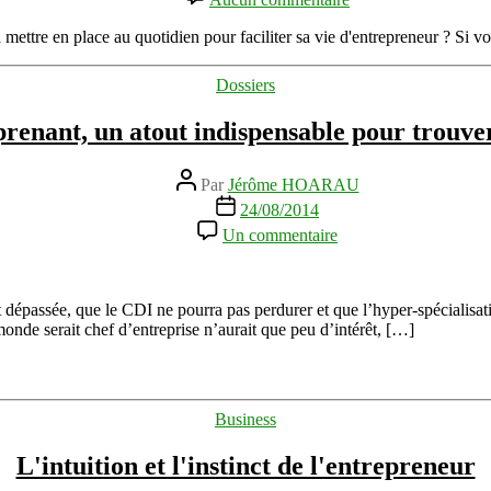
l’article
Les
petites
à mettre en place au quotidien pour faciliter sa vie d'entrepreneur ? Si 
astuces
aux
Catégories
Dossiers
grands
résultats
prenant, un atout indispensable pour trouve
des
entrepreneurs
Auteur
Par
Jérôme HOARAU
de
Date
24/08/2014
l’article
de
sur
Un commentaire
l’article
Etre
entreprenant,
un
atout
t dépassée, que le CDI ne pourra pas perdurer et que l’hyper-spécialisa
indispensable
monde serait chef d’entreprise n’aurait que peu d’intérêt, […]
pour
trouver
un
emploi
Catégories
Business
L'intuition et l'instinct de l'entrepreneur