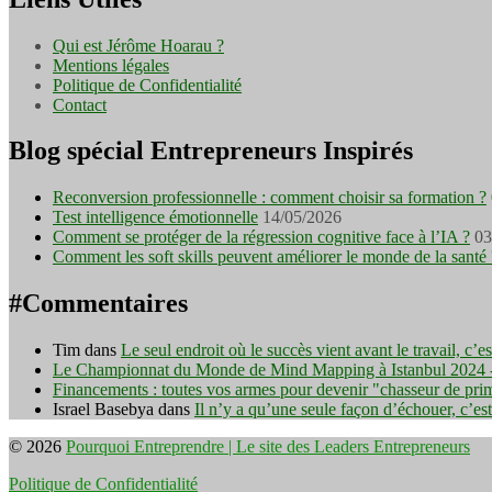
Qui est Jérôme Hoarau ?
Mentions légales
Politique de Confidentialité
Contact
Blog spécial Entrepreneurs Inspirés
Reconversion professionnelle : comment choisir sa formation ?
Test intelligence émotionnelle
14/05/2026
Comment se protéger de la régression cognitive face à l’IA ?
03
Comment les soft skills peuvent améliorer le monde de la santé 
#Commentaires
Tim
dans
Le seul endroit où le succès vient avant le travail, c’
Le Championnat du Monde de Mind Mapping à Istanbul 2024 - I
Financements : toutes vos armes pour devenir "chasseur de pri
Israel Basebya
dans
Il n’y a qu’une seule façon d’échouer, c’es
© 2026
Pourquoi Entreprendre | Le site des Leaders Entrepreneurs
Politique de Confidentialité