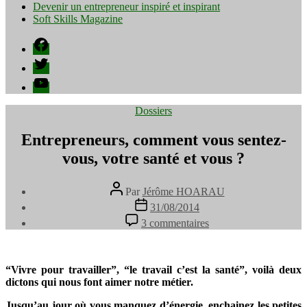
Devenir un entrepreneur inspiré et inspirant
Soft Skills Magazine
Facebook
Twitter
YouTube
Catégories
Dossiers
Entrepreneurs, comment vous sentez-
vous, votre santé et vous ?
Auteur
Par
Jérôme HOARAU
de
Date
31/08/2014
l’article
de
sur
3 commentaires
l’article
Entrepreneurs,
comment
vous
sentez-
“Vivre pour travailler”, “le travail c’est la santé”, voilà deux
vous,
dictons qui nous font aimer notre métier.
votre
Jusqu’au jour où vous manquez d’énergie, enchainez les petites
santé