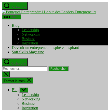
Aller
Recherche
au
Pourquo
contenu
Entrepre
Menu
|
Le
Blog
site
Leadership
des
Networking
Leaders
Business
Entrepre
Inspiration
Devenir un entrepreneur inspiré et inspirant
Soft Skills Magazine
Recherche
Rechercher :
Fermer
la
recherche
Fermer le menu
Blog
Afficher
le
Leadership
sous-
Networking
menu
Business
Inspiration