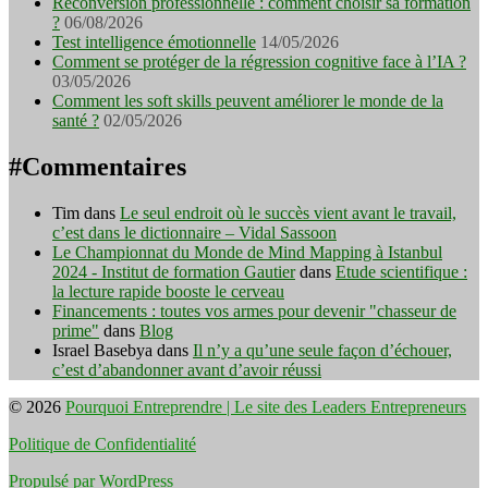
Reconversion professionnelle : comment choisir sa formation
?
06/08/2026
Test intelligence émotionnelle
14/05/2026
Comment se protéger de la régression cognitive face à l’IA ?
03/05/2026
Comment les soft skills peuvent améliorer le monde de la
santé ?
02/05/2026
#Commentaires
Tim
dans
Le seul endroit où le succès vient avant le travail,
c’est dans le dictionnaire – Vidal Sassoon
Le Championnat du Monde de Mind Mapping à Istanbul
2024 - Institut de formation Gautier
dans
Etude scientifique :
la lecture rapide booste le cerveau
Financements : toutes vos armes pour devenir "chasseur de
prime"
dans
Blog
Israel Basebya
dans
Il n’y a qu’une seule façon d’échouer,
c’est d’abandonner avant d’avoir réussi
© 2026
Pourquoi Entreprendre | Le site des Leaders Entrepreneurs
Politique de Confidentialité
Propulsé par WordPress