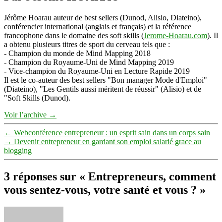
Jérôme Hoarau auteur de best sellers (Dunod, Alisio, Diateino),
conférencier international (anglais et français) et la référence
francophone dans le domaine des soft skills (
Jerome-Hoarau.com
). Il
a obtenu plusieurs titres de sport du cerveau tels que :
- Champion du monde de Mind Mapping 2018
- Champion du Royaume-Uni de Mind Mapping 2019
- Vice-champion du Royaume-Uni en Lecture Rapide 2019
Il est le co-auteur des best sellers "Bon manager Mode d'Emploi"
(Diateino), "Les Gentils aussi méritent de réussir" (Alisio) et de
"Soft Skills (Dunod).
Voir l’archive
→
←
Webconférence entrepreneur : un esprit sain dans un corps sain
→
Devenir entrepreneur en gardant son emploi salarié grace au
blogging
3 réponses sur « Entrepreneurs, comment
vous sentez-vous, votre santé et vous ? »
dit :