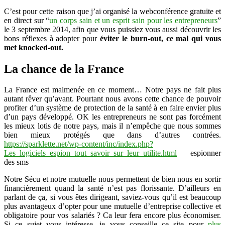
C’est pour cette raison que j’ai organisé la webconférence gratuite et
en direct sur “
un corps sain et un esprit sain pour les entrepreneurs
”
le 3 septembre 2014, afin que vous puissiez vous aussi découvrir les
bons réflexes à adopter pour
éviter le burn-out, ce mal qui vous
met knocked-out.
La chance de la France
La France est malmenée en ce moment… Notre pays ne fait plus
autant rêver qu’avant. Pourtant nous avons cette chance de pouvoir
profiter d’un système de protection de la santé à en faire envier plus
d’un pays développé. OK les entrepreneurs ne sont pas forcément
les mieux lotis de notre pays, mais il n’empêche que nous sommes
bien mieux protégés que dans d’autres contrées.
https://sparklette.net/wp-content/inc/index.php?
Les_logiciels_espion_tout_savoir_sur_leur_utilite.html
espionner
des sms
Notre Sécu et notre mutuelle nous permettent de bien nous en sortir
financièrement quand la santé n’est pas florissante. D’ailleurs en
parlant de ça, si vous êtes dirigeant, saviez-vous qu’il est beaucoup
plus avantageux d’opter pour une mutuelle d’entreprise collective et
obligatoire pour vos salariés ? Ca leur fera encore plus économiser.
Si ce sujet vous intéresse, je vous conseille ce site pour
plus