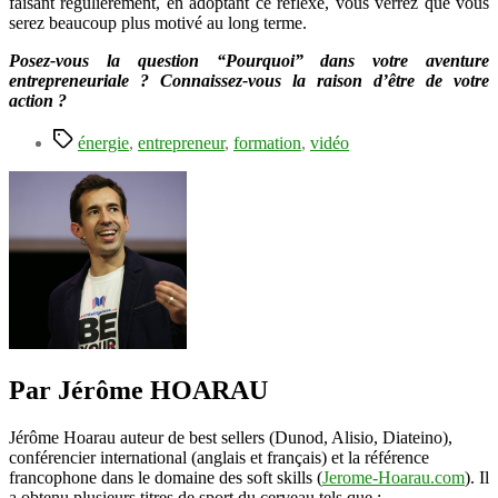
faisant régulièrement, en adoptant ce réflexe, vous verrez que vous
serez beaucoup plus motivé au long terme.
Posez-vous la question “Pourquoi” dans votre aventure
entrepreneuriale ? Connaissez-vous la raison d’être de votre
action ?
Étiquettes
énergie
,
entrepreneur
,
formation
,
vidéo
Par Jérôme HOARAU
Jérôme Hoarau auteur de best sellers (Dunod, Alisio, Diateino),
conférencier international (anglais et français) et la référence
francophone dans le domaine des soft skills (
Jerome-Hoarau.com
). Il
a obtenu plusieurs titres de sport du cerveau tels que :