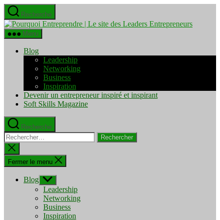
Aller
Recherche
au
Pourquo
contenu
Entrepre
Menu
|
Le
Blog
site
Leadership
des
Networking
Leaders
Business
Entrepre
Inspiration
Devenir un entrepreneur inspiré et inspirant
Soft Skills Magazine
Recherche
Rechercher :
Fermer
la
recherche
Fermer le menu
Blog
Afficher
le
Leadership
sous-
Networking
menu
Business
Inspiration