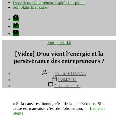
Devenir un entrepreneur inspiré et inspirant
Soft Skills Magazine
Facebook
Twitter
YouTube
Catégories
Entreprenariat
[Vidéo] D’où vient l’énergie et la
persévérance des entrepreneurs ?
Auteur
Par
Jérôme HOARAU
de
Date
13/04/2012
l’article
de
sur
2 commentaires
l’article
[Vidéo]
D’où
vient
l’énergie
« Si la cause est bonne, c’est de la persévérance. Si la
et
cause est mauvaise, c’est de l’obstination. »–
Laurence
la
Sterne
persévérance