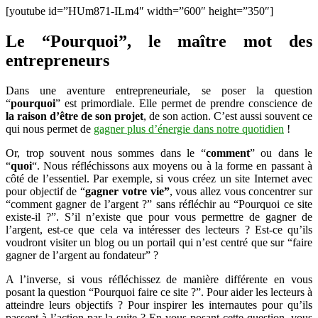
[youtube id=”HUm871-ILm4″ width=”600″ height=”350″]
des
entrepreneurs
?
Le “Pourquoi”, le maître mot des
entrepreneurs
Dans une aventure entrepreneuriale, se poser la question
“
pourquoi
” est primordiale. Elle permet de prendre conscience de
la raison d’être de son projet
, de son action. C’est aussi souvent ce
qui nous permet de
gagner plus d’énergie dans notre quotidien
!
Or, trop souvent nous sommes dans le “
comment
” ou dans le
“
quoi
“. Nous réfléchissons aux moyens ou à la forme en passant à
côté de l’essentiel. Par exemple, si vous créez un site Internet avec
pour objectif de “
gagner votre vie”
, vous allez vous concentrer sur
“comment gagner de l’argent ?” sans réfléchir au “Pourquoi ce site
existe-il ?”. S’il n’existe que pour vous permettre de gagner de
l’argent, est-ce que cela va intéresser des lecteurs ? Est-ce qu’ils
voudront visiter un blog ou un portail qui n’est centré que sur “faire
gagner de l’argent au fondateur” ?
A l’inverse, si vous réfléchissez de manière différente en vous
posant la question “Pourquoi faire ce site ?”. Pour aider les lecteurs à
atteindre leurs objectifs ? Pour inspirer les internautes pour qu’ils
passent à l’action par la suite ? En vous posant cette question, vous