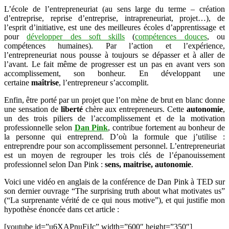
L’école de l’entrepreneuriat (au sens large du terme – création
d’entreprise, reprise d’entreprise, intrapreneuriat, projet…), de
l’esprit d’initiative, est une des meilleures écoles d’apprentissage et
pour
développer des soft skills
(
compétences douces
, ou
compétences humaines). Par l’action et l’expérience,
l’entrepreneuriat nous pousse à toujours se dépasser et à aller de
l’avant. Le fait même de progresser est un pas en avant vers son
accomplissement, son bonheur. En développant une
certaine
maîtrise
, l’entrepreneur s’accomplit.
Enfin, être porté par un projet que l’on mène de brut en blanc donne
une sensation de
liberté
chère aux entrepreneurs. Cette
autonomie
,
un des trois piliers de l’accomplissement et de la motivation
professionnelle selon
Dan Pink
, contribue fortement au bonheur de
la personne qui entreprend. D’où la formule que j’utilise :
entreprendre pour son accomplissement personnel. L’entrepreneuriat
est un moyen de regrouper les trois clés de l’épanouissement
professionnel selon Dan Pink :
sens, maitrise, autonomie
.
Voici une vidéo en anglais de la conférence de Dan Pink à TED sur
son dernier ouvrage “The surprising truth about what motivates us”
(“La surprenante vérité de ce qui nous motive”), et qui justifie mon
hypothèse énoncée dans cet article :
[youtube id=”u6XAPnuFjJc” width=”600″ height=”350″]