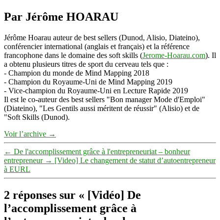
Par Jérôme HOARAU
Jérôme Hoarau auteur de best sellers (Dunod, Alisio, Diateino),
conférencier international (anglais et français) et la référence
francophone dans le domaine des soft skills (
Jerome-Hoarau.com
). Il
a obtenu plusieurs titres de sport du cerveau tels que :
- Champion du monde de Mind Mapping 2018
- Champion du Royaume-Uni de Mind Mapping 2019
- Vice-champion du Royaume-Uni en Lecture Rapide 2019
Il est le co-auteur des best sellers "Bon manager Mode d'Emploi"
(Diateino), "Les Gentils aussi méritent de réussir" (Alisio) et de
"Soft Skills (Dunod).
Voir l’archive
→
←
De l'accomplissement grâce à l'entrepreneuriat – bonheur
entrepreneur
→
[Video] Le changement de statut d’autoentrepreneur
à EURL
2 réponses sur « [Vidéo] De
l’accomplissement grâce à