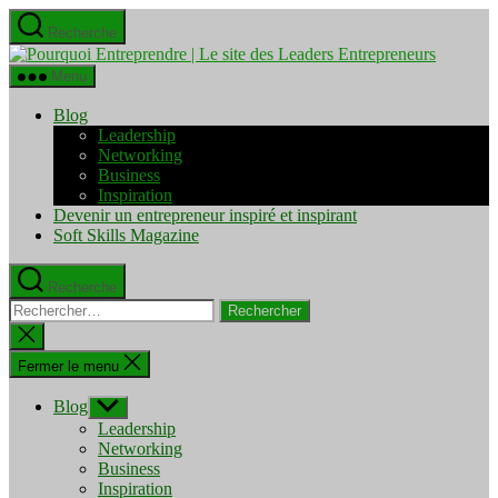
Aller
Recherche
au
Pourquo
contenu
Entrepre
Menu
|
Le
Blog
site
Leadership
des
Networking
Leaders
Business
Entrepre
Inspiration
Devenir un entrepreneur inspiré et inspirant
Soft Skills Magazine
Recherche
Rechercher :
Fermer
la
recherche
Fermer le menu
Blog
Afficher
le
Leadership
sous-
Networking
menu
Business
Inspiration