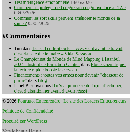
Test intelligence émotionnelle
14/05/2026
Comment se protéger de la régression cognitive face à l’IA ?
03/05/2026
Comment les soft skills peuvent améliorer le monde de la
santé ?
02/05/2026
#Commentaires
Tim
dans
Le seul endroit où le succès vient avant le travail,
c’est dans le dictionnaire – Vidal Sassoon
Le Championnat du Monde de Mind Mapping à Istanbul
2024 - Institut de formation Gautier
dans
Etude scientifique :
la lecture rapide booste le cerveau
Financements : toutes vos armes pour devenir "chasseur de
prime"
dans
Blog
Israel Basebya
dans
Il n’y a qu’une seule façon d’échouer,
c’est d’abandonner avant d’avoir réussi
© 2026
Pourquoi Entreprendre | Le site des Leaders Entrepreneurs
Politique de Confidentialité
Propulsé par WordPress
Vers le haut
↑
Haut
↑