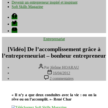
Devenir un entrepreneur inspiré et inspirant
Soft Skills Magazine
Facebook
Twitter
YouTube
Catégories
Entreprenariat
[Vidéo] De l’accomplissement grâce à
l’entrepreneuriat – bonheur entrepreneur
Auteur
Par
Jérôme HOARAU
de
Date
16/04/2012
l’article
de
sur
2 commentaires
l’article
[Vidéo]
De
l’accomplissement
grâce
« Il n’y a que deux conduites avec la vie : ou on la
à
rêve ou on l’accomplit. »- René Char
l’entrepreneuriat
–