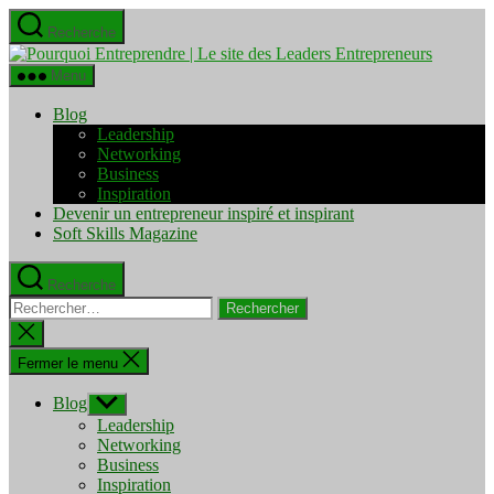
Aller
Recherche
au
Pourquo
contenu
Entrepre
Menu
|
Le
Blog
site
Leadership
des
Networking
Leaders
Business
Entrepre
Inspiration
Devenir un entrepreneur inspiré et inspirant
Soft Skills Magazine
Recherche
Rechercher :
Fermer
la
recherche
Fermer le menu
Blog
Afficher
le
Leadership
sous-
Networking
menu
Business
Inspiration