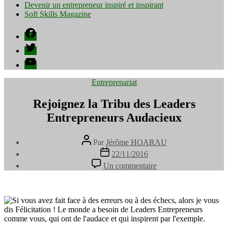
Devenir un entrepreneur inspiré et inspirant
Soft Skills Magazine
Facebook
Twitter
YouTube
Catégories
Entreprenariat
Rejoignez la Tribu des Leaders
Entrepreneurs Audacieux
Auteur
Par
Jérôme HOARAU
de
Date
22/11/2016
l’article
de
sur
Un commentaire
l’article
Rejoignez
la
Tribu
des
Leaders
Entrepreneurs
Audacieux