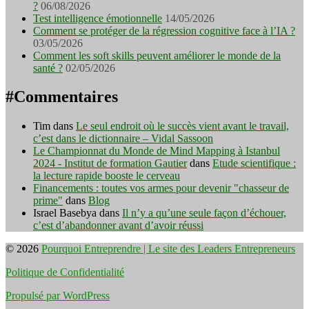
?
06/08/2026
Test intelligence émotionnelle
14/05/2026
Comment se protéger de la régression cognitive face à l’IA ?
03/05/2026
Comment les soft skills peuvent améliorer le monde de la
santé ?
02/05/2026
#Commentaires
Tim
dans
Le seul endroit où le succès vient avant le travail,
c’est dans le dictionnaire – Vidal Sassoon
Le Championnat du Monde de Mind Mapping à Istanbul
2024 - Institut de formation Gautier
dans
Etude scientifique :
la lecture rapide booste le cerveau
Financements : toutes vos armes pour devenir "chasseur de
prime"
dans
Blog
Israel Basebya
dans
Il n’y a qu’une seule façon d’échouer,
c’est d’abandonner avant d’avoir réussi
© 2026
Pourquoi Entreprendre | Le site des Leaders Entrepreneurs
Politique de Confidentialité
Propulsé par WordPress