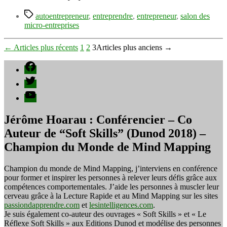
le
Étiquettes
salon
autoentrepreneur
,
entreprendre
,
entrepreneur
,
salon des
des
micro-entreprises
Micro-
entreprises
Pagination
←
Articles
plus récents
1
2
3
Articles
plus anciens
→
des
Facebook
publications
Twitter
YouTube
Jérôme Hoarau : Conférencier – Co
Auteur de “Soft Skills” (Dunod 2018) –
Champion du Monde de Mind Mapping
Champion du monde de Mind Mapping, j’interviens en conférence
pour former et inspirer les personnes à relever leurs défis grâce aux
compétences comportementales. J’aide les personnes à muscler leur
cerveau grâce à la Lecture Rapide et au Mind Mapping sur les sites
passiondapprendre.com
et
lesintelligences.com
.
Je suis également co-auteur des ouvrages « Soft Skills » et « Le
Réflexe Soft Skills » aux Editions Dunod et modélise des personnes