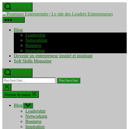
Aller
Recherche
au
Pourquo
contenu
Entrepre
Menu
|
Le
Blog
site
Leadership
des
Networking
Leaders
Business
Entrepre
Inspiration
Devenir un entrepreneur inspiré et inspirant
Soft Skills Magazine
Recherche
Rechercher :
Fermer
la
recherche
Fermer le menu
Blog
Afficher
le
Leadership
sous-
Networking
menu
Business
Inspiration