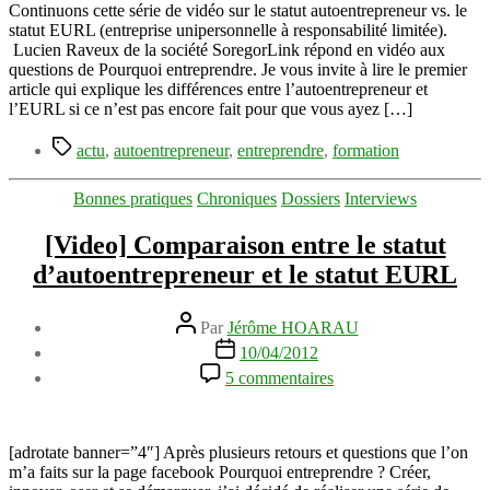
de
Continuons cette série de vidéo sur le statut autoentrepreneur vs. le
statut
statut EURL (entreprise unipersonnelle à responsabilité limitée).
d’autoentrepreneur
Lucien Raveux de la société SoregorLink répond en vidéo aux
à
questions de Pourquoi entreprendre. Je vous invite à lire le premier
EURL
article qui explique les différences entre l’autoentrepreneur et
l’EURL si ce n’est pas encore fait pour que vous ayez […]
Étiquettes
actu
,
autoentrepreneur
,
entreprendre
,
formation
Catégories
Bonnes pratiques
Chroniques
Dossiers
Interviews
[Video] Comparaison entre le statut
d’autoentrepreneur et le statut EURL
Auteur
Par
Jérôme HOARAU
de
Date
10/04/2012
l’article
de
sur
5 commentaires
l’article
[Video]
Comparaison
entre
le
[adrotate banner=”4″] Après plusieurs retours et questions que l’on
statut
m’a faits sur la page facebook Pourquoi entreprendre ? Créer,
d’autoentrepreneur