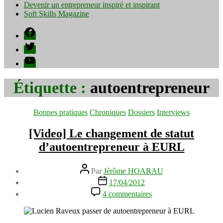
Devenir un entrepreneur inspiré et inspirant
Soft Skills Magazine
Facebook
Twitter
YouTube
Étiquette :
autoentrepreneur
Catégories
Bonnes pratiques
Chroniques
Dossiers
Interviews
[Video] Le changement de statut
d’autoentrepreneur à EURL
Auteur
Par
Jérôme HOARAU
de
Date
17/04/2012
l’article
de
sur
4 commentaires
l’article
[Video]
Le
changement