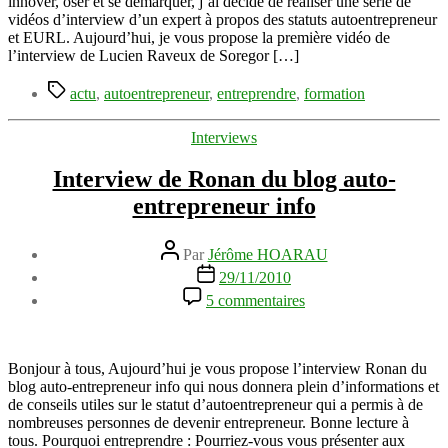
innover, oser et se démarquer, j’ai décidé de réaliser une série de
et
vidéos d’interview d’un expert à propos des statuts autoentrepreneur
le
et EURL. Aujourd’hui, je vous propose la première vidéo de
statut
l’interview de Lucien Raveux de Soregor […]
EURL
Étiquettes
actu
,
autoentrepreneur
,
entreprendre
,
formation
Catégories
Interviews
Interview de Ronan du blog auto-
entrepreneur info
Auteur
Par
Jérôme HOARAU
de
Date
29/11/2010
l’article
de
sur
5 commentaires
l’article
Interview
de
Ronan
du
Bonjour à tous, Aujourd’hui je vous propose l’interview Ronan du
blog
blog auto-entrepreneur info qui nous donnera plein d’informations et
auto-
de conseils utiles sur le statut d’autoentrepreneur qui a permis à de
entrepreneur
nombreuses personnes de devenir entrepreneur. Bonne lecture à
info
tous. Pourquoi entreprendre : Pourriez-vous vous présenter aux