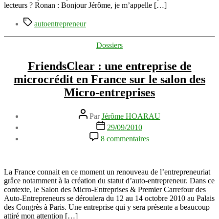
lecteurs ? Ronan : Bonjour Jérôme, je m’appelle […]
Étiquettes
autoentrepreneur
Catégories
Dossiers
FriendsClear : une entreprise de
microcrédit en France sur le salon des
Micro-entreprises
Auteur
Par
Jérôme HOARAU
de
Date
29/09/2010
l’article
de
sur
8 commentaires
l’article
FriendsClear
:
une
entreprise
La France connait en ce moment un renouveau de l’entrepreneuriat
de
grâce notamment à la création du statut d’auto-entrepreneur. Dans ce
microcrédit
contexte, le Salon des Micro-Entreprises & Premier Carrefour des
en
Auto-Entrepreneurs se déroulera du 12 au 14 octobre 2010 au Palais
France
des Congrès à Paris. Une entreprise qui y sera présente a beaucoup
sur
attiré mon attention […]