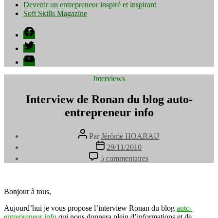
Devenir un entrepreneur inspiré et inspirant
Soft Skills Magazine
Facebook
Twitter
YouTube
Catégories
Interviews
Interview de Ronan du blog auto-
entrepreneur info
Auteur
Par
Jérôme HOARAU
de
Date
29/11/2010
l’article
de
sur
5 commentaires
l’article
Interview
de
Ronan
du
Bonjour à tous,
blog
Aujourd’hui je vous propose l’interview Ronan du blog
auto-
auto-
entrepreneur info
qui nous donnera plein d’informations et de
entrepreneur