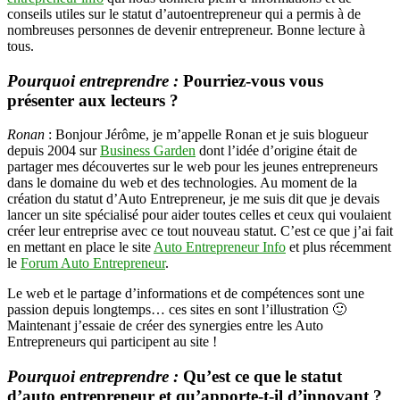
conseils utiles sur le statut d’autoentrepreneur qui a permis à de
info
nombreuses personnes de devenir entrepreneur. Bonne lecture à
tous.
Pourquoi entreprendre :
Pourriez-vous vous
présenter aux lecteurs ?
Ronan
: Bonjour Jérôme, je m’appelle Ronan et je suis blogueur
depuis 2004 sur
Business Garden
dont l’idée d’origine était de
partager mes découvertes sur le web pour les jeunes entrepreneurs
dans le domaine du web et des technologies. Au moment de la
création du statut d’Auto Entrepreneur, je me suis dit que je devais
lancer un site spécialisé pour aider toutes celles et ceux qui voulaient
créer leur entreprise avec ce tout nouveau statut. C’est ce que j’ai fait
en mettant en place le site
Auto Entrepreneur Info
et plus récemment
le
Forum Auto Entrepreneur
.
Le web et le partage d’informations et de compétences sont une
passion depuis longtemps… ces sites en sont l’illustration 🙂
Maintenant j’essaie de créer des synergies entre les Auto
Entrepreneurs qui participent au site !
Pourquoi entreprendre :
Qu’est ce que le statut
d’auto entrepreneur et qu’apporte-t-il d’innovant ?