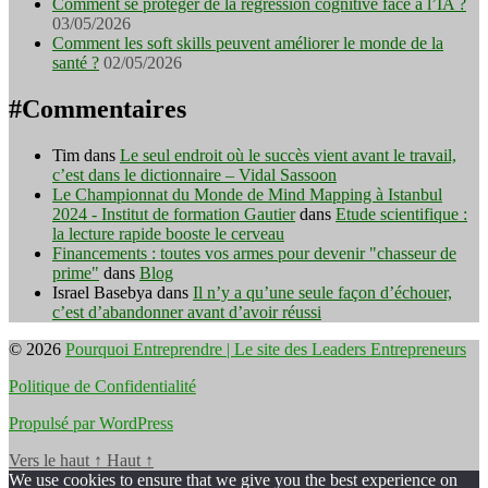
Comment se protéger de la régression cognitive face à l’IA ?
03/05/2026
Comment les soft skills peuvent améliorer le monde de la
santé ?
02/05/2026
#Commentaires
Tim
dans
Le seul endroit où le succès vient avant le travail,
c’est dans le dictionnaire – Vidal Sassoon
Le Championnat du Monde de Mind Mapping à Istanbul
2024 - Institut de formation Gautier
dans
Etude scientifique :
la lecture rapide booste le cerveau
Financements : toutes vos armes pour devenir "chasseur de
prime"
dans
Blog
Israel Basebya
dans
Il n’y a qu’une seule façon d’échouer,
c’est d’abandonner avant d’avoir réussi
© 2026
Pourquoi Entreprendre | Le site des Leaders Entrepreneurs
Politique de Confidentialité
Propulsé par WordPress
Vers le haut
↑
Haut
↑
We use cookies to ensure that we give you the best experience on