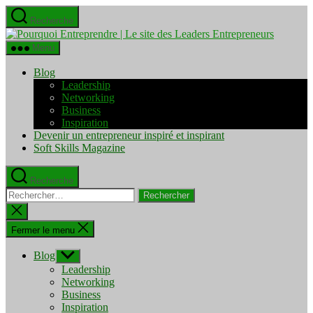
Aller
Recherche
au
Pourquo
contenu
Entrepre
Menu
|
Le
Blog
site
Leadership
des
Networking
Leaders
Business
Entrepre
Inspiration
Devenir un entrepreneur inspiré et inspirant
Soft Skills Magazine
Recherche
Rechercher :
Fermer
la
recherche
Fermer le menu
Blog
Afficher
le
Leadership
sous-
Networking
menu
Business
Inspiration