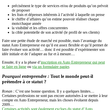
précisément le type de services et/ou de produits qu’on prévoit
de proposer
les frais et dépenses inhérents à l’activité à laquelle on pense
le chiffre d’affaires qu’on estime pouvoir réaliser chaque
mois/chaque année
la visibilité et les offres concurrentes
la cible potentielle de son activité (le profil de ses clients)
Faire une petite étude de marché est possible, mais l’avantage du
statut Auto Entrepreneur est qu’il est assez flexible et qu’il permet de
faire évoluer son activité… donc il est possible d’expérimenter son
idée initiale et de l’adapter au fur et à mesure…
Ensuite, il y a la phase d’
inscription en Auto Entrepreneur qui peut
se faire en ligne
ou
via un formulaire papier
.
Pourquoi entreprendre :
Tout le monde peut-il
prétendre à ce statut ?
Ronan :
C’est une bonne question. Il y a quelques limites…
Certaines professions ne sont pas encore autorisées à se mettre à leur
compte en Auto Entrepreneur, mais les choses évoluent depuis
2009…
Certaines activités sont également exclues du statut d’Auto