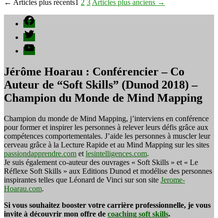
Pagination
←
Articles
plus récents
1
2
3
Articles
plus anciens
→
des
Facebook
publications
Twitter
YouTube
Jérôme Hoarau : Conférencier – Co
Auteur de “Soft Skills” (Dunod 2018) –
Champion du Monde de Mind Mapping
Champion du monde de Mind Mapping, j’interviens en conférence
pour former et inspirer les personnes à relever leurs défis grâce aux
compétences comportementales. J’aide les personnes à muscler leur
cerveau grâce à la Lecture Rapide et au Mind Mapping sur les sites
passiondapprendre.com
et
lesintelligences.com
.
Je suis également co-auteur des ouvrages « Soft Skills » et « Le
Réflexe Soft Skills » aux Editions Dunod et modélise des personnes
inspirantes telles que Léonard de Vinci sur son site
Jerome-
Hoarau.com
.
Si vous souhaitez booster votre carrière professionnelle, je vous
invite à découvrir mon offre de
coaching soft skills
.