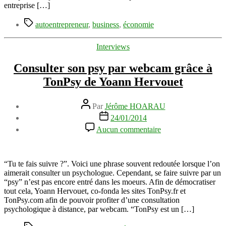
entreprise
entreprise […]
Étiquettes
autoentrepreneur
,
business
,
économie
Catégories
Interviews
Consulter son psy par webcam grâce à
TonPsy de Yoann Hervouet
Auteur
Par
Jérôme HOARAU
de
Date
24/01/2014
l’article
de
sur
Aucun commentaire
l’article
Consulter
son
psy
par
“Tu te fais suivre ?”. Voici une phrase souvent redoutée lorsque l’on
webcam
aimerait consulter un psychologue. Cependant, se faire suivre par un
grâce
“psy” n’est pas encore entré dans les moeurs. Afin de démocratiser
à
tout cela, Yoann Hervouet, co-fonda les sites TonPsy.fr et
TonPsy
TonPsy.com afin de pouvoir profiter d’une consultation
de
psychologique à distance, par webcam. “TonPsy est un […]
Yoann
Étiquettes