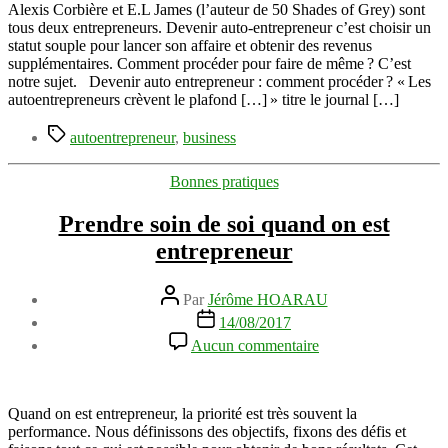
:
Alexis Corbière et E.L James (l’auteur de 50 Shades of Grey) sont
quels
tous deux entrepreneurs. Devenir auto-entrepreneur c’est choisir un
outils
statut souple pour lancer son affaire et obtenir des revenus
pour
supplémentaires. Comment procéder pour faire de même ? C’est
ma
notre sujet. Devenir auto entrepreneur : comment procéder ? « Les
démarche ?
autoentrepreneurs crèvent le plafond […] » titre le journal […]
Étiquettes
autoentrepreneur
,
business
Catégories
Bonnes pratiques
Prendre soin de soi quand on est
entrepreneur
Auteur
Par
Jérôme HOARAU
de
Date
14/08/2017
l’article
de
sur
Aucun commentaire
l’article
Prendre
soin
de
soi
Quand on est entrepreneur, la priorité est très souvent la
quand
performance. Nous définissons des objectifs, fixons des défis et
on