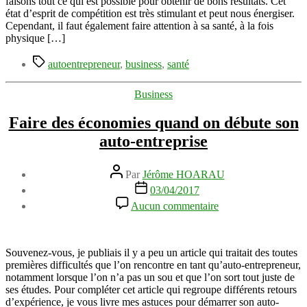
faisons tout ce qui est possible pour obtenir de bons résultats. Cet
est
état d’esprit de compétition est très stimulant et peut nous énergiser.
entrepreneur
Cependant, il faut également faire attention à sa santé, à la fois
physique […]
Étiquettes
autoentrepreneur
,
business
,
santé
Catégories
Business
Faire des économies quand on débute son
auto-entreprise
Auteur
Par
Jérôme HOARAU
de
Date
03/04/2017
l’article
de
sur
Aucun commentaire
l’article
Faire
des
économies
quand
Souvenez-vous, je publiais il y a peu un article qui traitait des toutes
on
premières difficultés que l’on rencontre en tant qu’auto-entrepreneur,
débute
notamment lorsque l’on n’a pas un sou et que l’on sort tout juste de
son
ses études. Pour compléter cet article qui regroupe différents retours
auto-
d’expérience, je vous livre mes astuces pour démarrer son auto-