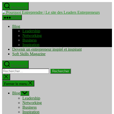
Aller
Recherche
au
Pourquo
contenu
Entrepre
Menu
|
Le
Blog
site
Leadership
des
Networking
Leaders
Business
Entrepre
Inspiration
Devenir un entrepreneur inspiré et inspirant
Soft Skills Magazine
Recherche
Rechercher :
Fermer
la
recherche
Fermer le menu
Blog
Afficher
le
Leadership
sous-
Networking
menu
Business
Inspiration