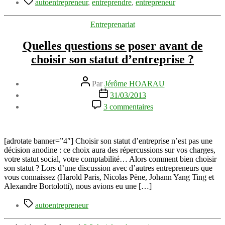
Hervouet
autoentrepreneur
,
entreprendre
,
entrepreneur
Catégories
Entreprenariat
Quelles questions se poser avant de
choisir son statut d’entreprise ?
Auteur
Par
Jérôme HOARAU
de
Date
31/03/2013
l’article
de
sur
3 commentaires
l’article
Quelles
questions
se
poser
[adrotate banner=”4″] Choisir son statut d’entreprise n’est pas une
avant
décision anodine : ce choix aura des répercussions sur vos charges,
de
votre statut social, votre comptabilité… Alors comment bien choisir
choisir
son statut ? Lors d’une discussion avec d’autres entrepreneurs que
son
vous connaissez (Harold Paris, Nicolas Pène, Johann Yang Ting et
statut
Alexandre Bortolotti), nous avions eu une […]
d’entreprise
Étiquettes
?
autoentrepreneur