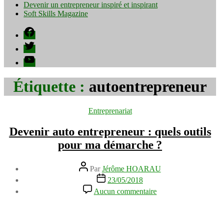
Devenir un entrepreneur inspiré et inspirant
Soft Skills Magazine
Facebook
Twitter
YouTube
Étiquette :
autoentrepreneur
Catégories
Entreprenariat
Devenir auto entrepreneur : quels outils
pour ma démarche ?
Auteur
Par
Jérôme HOARAU
de
Date
23/05/2018
l’article
de
sur
Aucun commentaire
l’article
Devenir
auto
entrepreneur