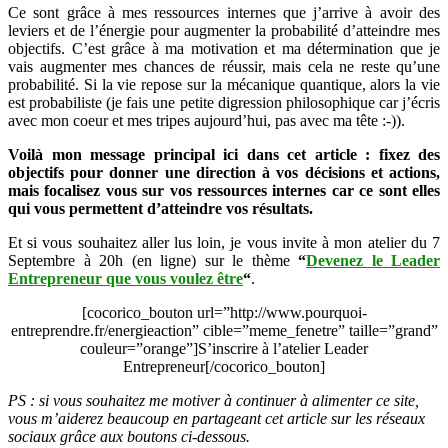
Ce sont grâce à mes ressources internes que j’arrive à avoir des
leviers et de l’énergie pour augmenter la probabilité d’atteindre mes
objectifs. C’est grâce à ma motivation et ma détermination que je
vais augmenter mes chances de réussir, mais cela ne reste qu’une
probabilité. Si la vie repose sur la mécanique quantique, alors la vie
est probabiliste (je fais une petite digression philosophique car j’écris
avec mon coeur et mes tripes aujourd’hui, pas avec ma tête :-)).
Voilà mon message principal ici dans cet article : fixez des
objectifs pour donner une direction à vos décisions et actions,
mais focalisez vous sur vos ressources internes car ce sont elles
qui vous permettent d’atteindre vos résultats.
Et si vous souhaitez aller lus loin, je vous invite à mon atelier du 7
Septembre à 20h (en ligne) sur le thème
“
Devenez le Leader
Entrepreneur que vous voulez être
“
.
[cocorico_bouton url=”http://www.pourquoi-
entreprendre.fr/energieaction” cible=”meme_fenetre” taille=”grand”
couleur=”orange”]S’inscrire à l’atelier Leader
Entrepreneur[/cocorico_bouton]
PS : si vous souhaitez me motiver à continuer à alimenter ce site,
vous m’aiderez beaucoup en partageant cet article sur les réseaux
sociaux grâce aux boutons ci-dessous.