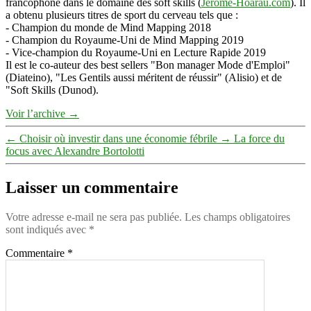
francophone dans le domaine des soft skills (
Jerome-Hoarau.com
). Il
a obtenu plusieurs titres de sport du cerveau tels que :
- Champion du monde de Mind Mapping 2018
- Champion du Royaume-Uni de Mind Mapping 2019
- Vice-champion du Royaume-Uni en Lecture Rapide 2019
Il est le co-auteur des best sellers "Bon manager Mode d'Emploi"
(Diateino), "Les Gentils aussi méritent de réussir" (Alisio) et de
"Soft Skills (Dunod).
Voir l’archive
→
←
Choisir où investir dans une économie fébrile
→
La force du
focus avec Alexandre Bortolotti
Laisser un commentaire
Votre adresse e-mail ne sera pas publiée.
Les champs obligatoires
sont indiqués avec
*
Commentaire
*