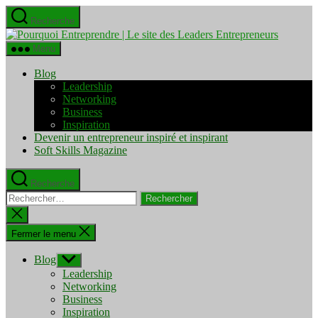
Aller
Recherche
au
Pourquo
contenu
Entrepre
Menu
|
Le
Blog
site
Leadership
des
Networking
Leaders
Business
Entrepre
Inspiration
Devenir un entrepreneur inspiré et inspirant
Soft Skills Magazine
Recherche
Rechercher :
Fermer
la
recherche
Fermer le menu
Blog
Afficher
le
Leadership
sous-
Networking
menu
Business
Inspiration