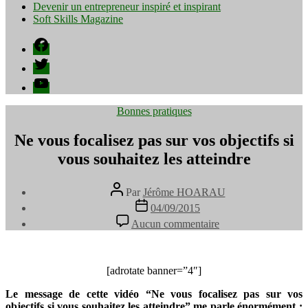
Devenir un entrepreneur inspiré et inspirant
Soft Skills Magazine
Facebook
Twitter
YouTube
Catégories
Bonnes pratiques
Ne vous focalisez pas sur vos objectifs si
vous souhaitez les atteindre
Auteur
Par
Jérôme HOARAU
de
Date
04/09/2015
l’article
de
sur
Aucun commentaire
l’article
Ne
vous
focalisez
pas
[adrotate banner=”4″]
sur
Le message de cette vidéo “Ne vous focalisez pas sur vos
vos
objectifs si vous souhaitez les atteindre” me parle énormément :
objectifs