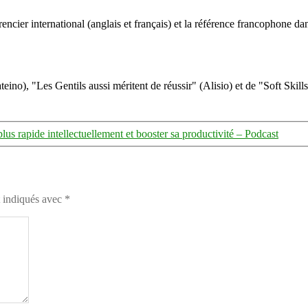
ncier international (anglais et français) et la référence francophone dan
eino), "Les Gentils aussi méritent de réussir" (Alisio) et de "Soft Skill
lus rapide intellectuellement et booster sa productivité – Podcast
t indiqués avec
*