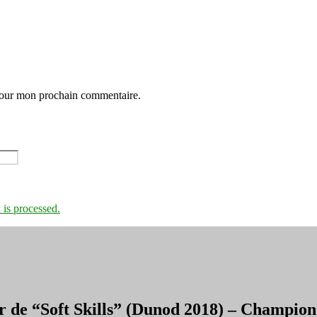
 pour mon prochain commentaire.
is processed.
r de “Soft Skills” (Dunod 2018) – Champi