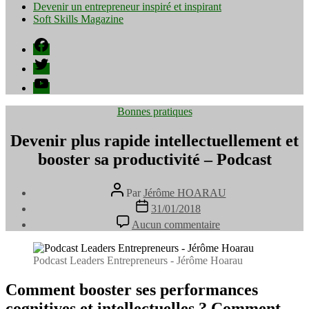
Devenir un entrepreneur inspiré et inspirant
Soft Skills Magazine
Facebook
Twitter
YouTube
Catégories
Bonnes pratiques
Devenir plus rapide intellectuellement et
booster sa productivité – Podcast
Auteur
Par
Jérôme HOARAU
de
Date
31/01/2018
l’article
de
sur
Aucun commentaire
l’article
Devenir
plus
rapide
Podcast Leaders Entrepreneurs - Jérôme Hoarau
intellectuellement
et
Comment booster ses performances
booster
cognitives et intellectuelles ? Comment
sa