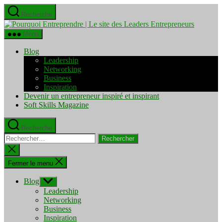
Aller
Recherche
au
Pourquo
contenu
Entrepre
Menu
|
Le
Blog
site
Leadership
des
Networking
Leaders
Business
Entrepre
Inspiration
Devenir un entrepreneur inspiré et inspirant
Soft Skills Magazine
Recherche
Rechercher :
Fermer
la
recherche
Fermer le menu
Blog
Afficher
le
Leadership
sous-
Networking
menu
Business
Inspiration