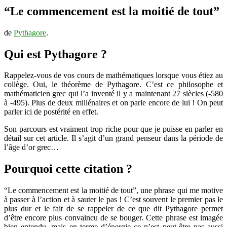
de
“Le commencement est la moitié de tout”
tout
de
Pythagore
.
Qui est Pythagore ?
Rappelez-vous de vos cours de mathématiques lorsque vous étiez au
collège. Oui, le théorème de Pythagore. C’est ce philosophe et
mathématicien grec qui l’a inventé il y a maintenant 27 siècles (-580
à -495). Plus de deux millénaires et on parle encore de lui ! On peut
parler ici de postérité en effet.
Son parcours est vraiment trop riche pour que je puisse en parler en
détail sur cet article. Il s’agit d’un grand penseur dans la période de
l’âge d’or grec…
Pourquoi cette citation ?
“Le commencement est la moitié de tout”, une phrase qui me motive
à passer à l’action et à sauter le pas ! C’est souvent le premier pas le
plus dur et le fait de se rappeler de ce que dit Pythagore permet
d’être encore plus convaincu de se bouger. Cette phrase est imagée
bien entendu, mais en terme d’énergie ce n’est peut-être pas aussi