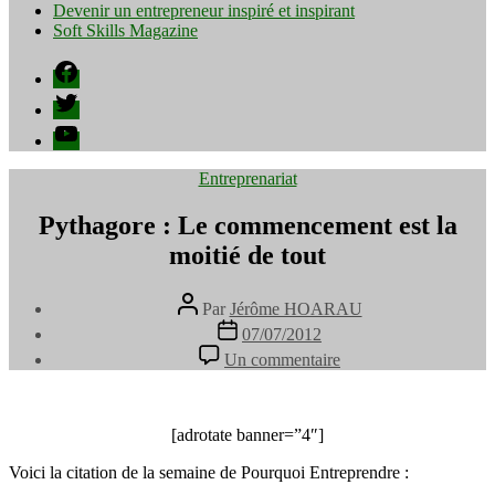
Devenir un entrepreneur inspiré et inspirant
Soft Skills Magazine
Facebook
Twitter
YouTube
Catégories
Entreprenariat
Pythagore : Le commencement est la
moitié de tout
Auteur
Par
Jérôme HOARAU
de
Date
07/07/2012
l’article
de
sur
Un commentaire
l’article
Pythagore
:
Le
commencement
[adrotate banner=”4″]
est
Voici la citation de la semaine de Pourquoi Entreprendre :
la
moitié