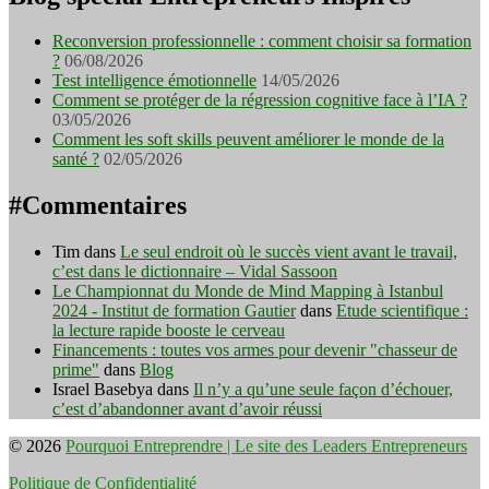
Reconversion professionnelle : comment choisir sa formation
?
06/08/2026
Test intelligence émotionnelle
14/05/2026
Comment se protéger de la régression cognitive face à l’IA ?
03/05/2026
Comment les soft skills peuvent améliorer le monde de la
santé ?
02/05/2026
#Commentaires
Tim
dans
Le seul endroit où le succès vient avant le travail,
c’est dans le dictionnaire – Vidal Sassoon
Le Championnat du Monde de Mind Mapping à Istanbul
2024 - Institut de formation Gautier
dans
Etude scientifique :
la lecture rapide booste le cerveau
Financements : toutes vos armes pour devenir "chasseur de
prime"
dans
Blog
Israel Basebya
dans
Il n’y a qu’une seule façon d’échouer,
c’est d’abandonner avant d’avoir réussi
© 2026
Pourquoi Entreprendre | Le site des Leaders Entrepreneurs
Politique de Confidentialité