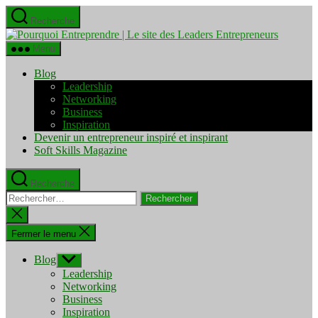
Aller
Recherche
au
Pourquo
contenu
Entrepre
Menu
|
Le
Blog
site
Leadership
des
Networking
Leaders
Business
Entrepre
Inspiration
Devenir un entrepreneur inspiré et inspirant
Soft Skills Magazine
Recherche
Rechercher :
Fermer
la
recherche
Fermer le menu
Blog
Afficher
le
Leadership
sous-
Networking
menu
Business
Inspiration