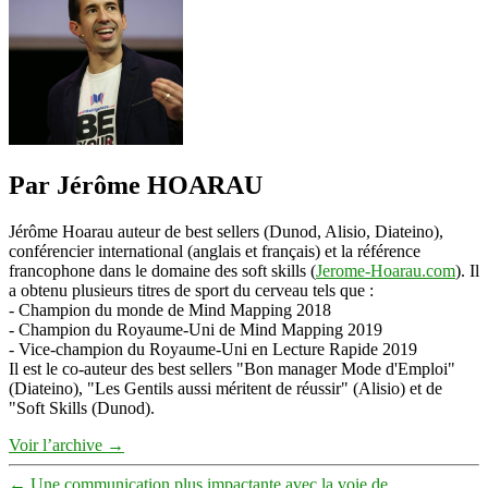
de
surpasser
les
autres
Par Jérôme HOARAU
Jérôme Hoarau auteur de best sellers (Dunod, Alisio, Diateino),
conférencier international (anglais et français) et la référence
francophone dans le domaine des soft skills (
Jerome-Hoarau.com
). Il
a obtenu plusieurs titres de sport du cerveau tels que :
- Champion du monde de Mind Mapping 2018
- Champion du Royaume-Uni de Mind Mapping 2019
- Vice-champion du Royaume-Uni en Lecture Rapide 2019
Il est le co-auteur des best sellers "Bon manager Mode d'Emploi"
(Diateino), "Les Gentils aussi méritent de réussir" (Alisio) et de
"Soft Skills (Dunod).
Voir l’archive
→
←
Une communication plus impactante avec la voie de