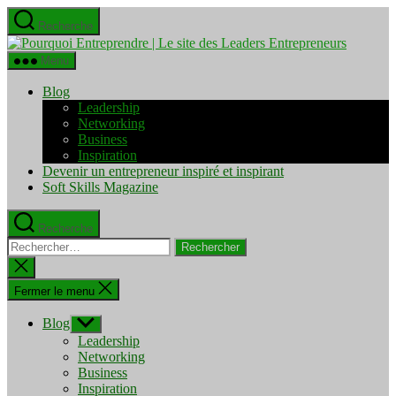
Aller
Recherche
au
Pourquo
contenu
Entrepre
Menu
|
Le
Blog
site
Leadership
des
Networking
Leaders
Business
Entrepre
Inspiration
Devenir un entrepreneur inspiré et inspirant
Soft Skills Magazine
Recherche
Rechercher :
Fermer
la
recherche
Fermer le menu
Blog
Afficher
le
Leadership
sous-
Networking
menu
Business
Inspiration