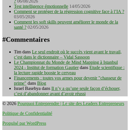
?
06/08/2026
Test intelligence émotionnelle
14/05/2026
Comment se protéger de la régression cognitive face à l’IA ?
03/05/2026
Comment les soft skills peuvent améliorer le monde de la
santé ?
02/05/2026
#Commentaires
Tim
dans
Le seul endroit où le succès vient avant le travail,
c’est dans le dictionnaire – Vidal Sassoon
Le Championnat du Monde de Mind Mapping à Istanbul
2024 - Institut de formation Gautier
dans
Etude scientifique :
la lecture rapide booste le cerveau
Financements : toutes vos armes pour devenir "chasseur de
prime"
dans
Blog
Israel Basebya
dans
Il n’y a qu’une seule façon d’échouer,
c’est d’abandonner avant d’avoir réussi
© 2026
Pourquoi Entreprendre | Le site des Leaders Entrepreneurs
Politique de Confidentialité
Propulsé par WordPress