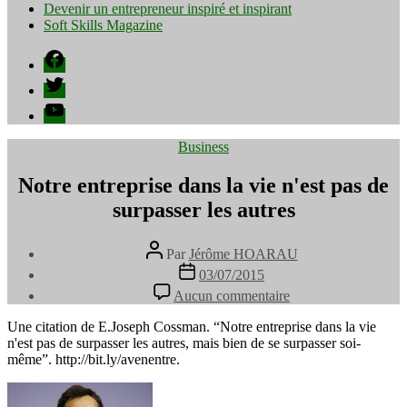
Devenir un entrepreneur inspiré et inspirant
Soft Skills Magazine
Facebook
Twitter
YouTube
Catégories
Business
Notre entreprise dans la vie n'est pas de
surpasser les autres
Auteur
Par
Jérôme HOARAU
de
Date
03/07/2015
l’article
de
sur
Aucun commentaire
l’article
Notre
entreprise
Une citation de E.Joseph Cossman. “Notre entreprise dans la vie
dans
n'est pas de surpasser les autres, mais bien de se surpasser soi-
la
même”. http://bit.ly/avenentre.
vie
n'est
pas