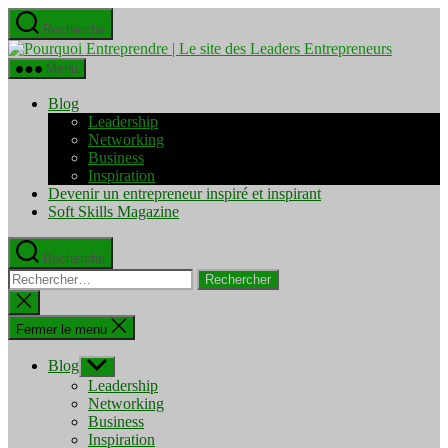
Aller
Recherche
au
Pourquo
contenu
Entrepre
Menu
|
Le
Blog
site
Leadership
des
Networking
Leaders
Business
Entrepre
Inspiration
Devenir un entrepreneur inspiré et inspirant
Soft Skills Magazine
Recherche
Rechercher :
Fermer
la
recherche
Fermer le menu
Blog
Afficher
le
Leadership
sous-
Networking
menu
Business
Inspiration