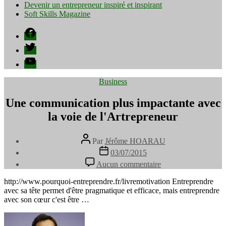
Devenir un entrepreneur inspiré et inspirant
Soft Skills Magazine
Facebook
Twitter
YouTube
Catégories
Business
Une communication plus impactante avec
la voie de l'Artrepreneur
Auteur
Par
Jérôme HOARAU
de
Date
03/07/2015
l’article
de
sur
Aucun commentaire
l’article
Une
communication
http://www.pourquoi-entreprendre.fr/livremotivation Entreprendre
plus
avec sa tête permet d'être pragmatique et efficace, mais entreprendre
impactante
avec son cœur c'est être …
avec
la
voie