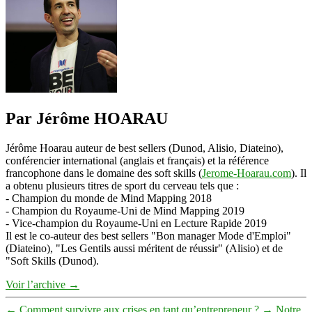
de
l'Artrepreneur
Par Jérôme HOARAU
Jérôme Hoarau auteur de best sellers (Dunod, Alisio, Diateino),
conférencier international (anglais et français) et la référence
francophone dans le domaine des soft skills (
Jerome-Hoarau.com
). Il
a obtenu plusieurs titres de sport du cerveau tels que :
- Champion du monde de Mind Mapping 2018
- Champion du Royaume-Uni de Mind Mapping 2019
- Vice-champion du Royaume-Uni en Lecture Rapide 2019
Il est le co-auteur des best sellers "Bon manager Mode d'Emploi"
(Diateino), "Les Gentils aussi méritent de réussir" (Alisio) et de
"Soft Skills (Dunod).
Voir l’archive
→
←
Comment survivre aux crises en tant qu’entrepreneur ?
→
Notre