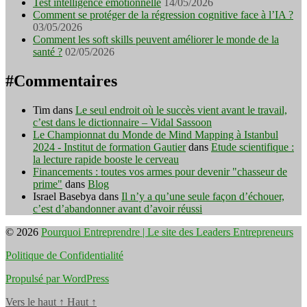
Test intelligence émotionnelle
14/05/2026
Comment se protéger de la régression cognitive face à l’IA ?
03/05/2026
Comment les soft skills peuvent améliorer le monde de la
santé ?
02/05/2026
#Commentaires
Tim
dans
Le seul endroit où le succès vient avant le travail,
c’est dans le dictionnaire – Vidal Sassoon
Le Championnat du Monde de Mind Mapping à Istanbul
2024 - Institut de formation Gautier
dans
Etude scientifique :
la lecture rapide booste le cerveau
Financements : toutes vos armes pour devenir "chasseur de
prime"
dans
Blog
Israel Basebya
dans
Il n’y a qu’une seule façon d’échouer,
c’est d’abandonner avant d’avoir réussi
© 2026
Pourquoi Entreprendre | Le site des Leaders Entrepreneurs
Politique de Confidentialité
Propulsé par WordPress
Vers le haut
↑
Haut
↑